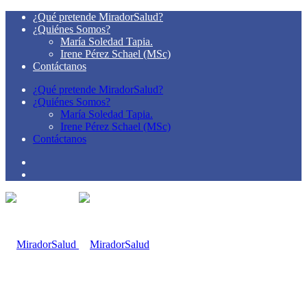
¿Qué pretende MiradorSalud?
¿Quiénes Somos?
María Soledad Tapia.
Irene Pérez Schael (MSc)
Contáctanos
¿Qué pretende MiradorSalud?
¿Quiénes Somos?
María Soledad Tapia.
Irene Pérez Schael (MSc)
Contáctanos