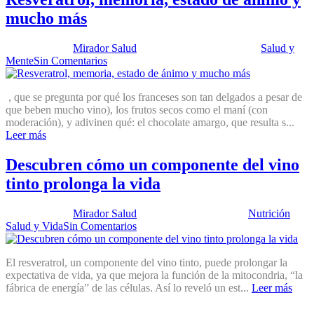
mucho más
Publicado por:
Mirador Salud
Fecha:
10 febrero, 2015
En:
Salud y
Mente
Sin Comentarios
, que se pregunta por qué los franceses son tan delgados a pesar de
que beben mucho vino), los frutos secos como el maní (con
moderación), y adivinen qué: el chocolate amargo, que resulta s...
Leer más
Descubren cómo un componente del vino
tinto prolonga la vida
Publicado por:
Mirador Salud
Fecha:
8 mayo, 2012
En:
Nutrición
,
Salud y Vida
Sin Comentarios
El resveratrol, un componente del vino tinto, puede prolongar la
expectativa de vida, ya que mejora la función de la mitocondria, “la
fábrica de energía” de las células. Así lo reveló un est...
Leer más