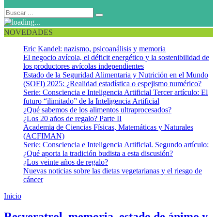
NOVEDADES
Eric Kandel: nazismo, psicoanálisis y memoria
El negocio avícola, el déficit energético y la sostenibilidad de
los productores avícolas independientes
Estado de la Seguridad Alimentaria y Nutrición en el Mundo
(SOFI) 2025: ¿Realidad estadística o espejismo numérico?
Serie: Consciencia e Inteligencia Artificial Tercer artículo: El
futuro “ilimitado” de la Inteligencia Artificial
¿Qué sabemos de los alimentos ultraprocesados?
¿Los 20 años de regalo? Parte II
Academia de Ciencias Físicas, Matemáticas y Naturales
(ACFIMAN)
Serie: Consciencia e Inteligencia Artificial. Segundo artículo:
¿Qué aporta la tradición budista a esta discusión?
¿Los veinte años de regalo?
Nuevas noticias sobre las dietas vegetarianas y el riesgo de
cáncer
Inicio
Resveratrol
Resveratrol, memoria, estado de ánimo y