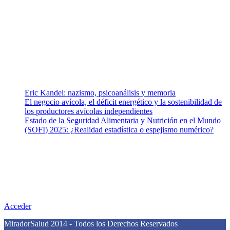
ramas afines y de la comunicación comprometidos con la promoción
de una salud responsable. El sitio web MiradorSalud cuenta con un
equipo de colaboradores con ética, sentido crítico y responsabilidad
para abordar los temas fundamentales de nuestra página: Salud y
Vida (estilo de vida y nutrición), Vacunas, Salud Pública y Salud
Mental.
Entradas recientes
Eric Kandel: nazismo, psicoanálisis y memoria
El negocio avícola, el déficit energético y la sostenibilidad de
los productores avícolas independientes
Estado de la Seguridad Alimentaria y Nutrición en el Mundo
(SOFI) 2025: ¿Realidad estadística o espejismo numérico?
Nuestra misión
Nuestra misión primordial es estimular una actitud proactiva hacia
una vida saludable, como individuos y como sociedad, mediante la
difusión de información al día que promueva el desarrollo de una
mayor conciencia sobre la prevención en salud.
Acceder
MiradorSalud 2014 - Todos los Derechos Reservados