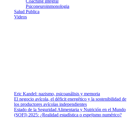
Coaching integral
Psiconeuroinmonologia
Salud Publica
Videos
¿Quiénes somos?
Somos un equipo de investigadores, profesionales de la salud y
ramas afines y de la comunicación comprometidos con la promoción
de una salud responsable. El sitio web MiradorSalud cuenta con un
equipo de colaboradores con ética, sentido crítico y responsabilidad
para abordar los temas fundamentales de nuestra página: Salud y
Vida (estilo de vida y nutrición), Vacunas, Salud Pública y Salud
Mental.
Entradas recientes
Eric Kandel: nazismo, psicoanálisis y memoria
El negocio avícola, el déficit energético y la sostenibilidad de
los productores avícolas independientes
Estado de la Seguridad Alimentaria y Nutrición en el Mundo
(SOFI) 2025: ¿Realidad estadística o espejismo numérico?
Nuestra misión