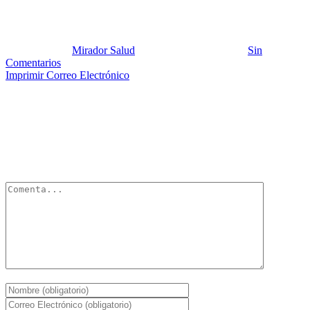
Diapositiva1
Publicado por:
Mirador Salud
Fecha:
3 marzo, 2013
En:
Sin
Comentarios
Imprimir
Correo Electrónico
Deja un Comentario
Tu dirección de correo electrónico no será publicada.
Los campos
obligatorios están marcados con
*