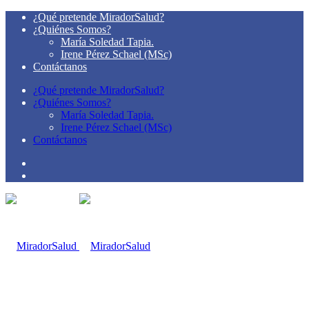
¿Qué pretende MiradorSalud?
¿Quiénes Somos?
María Soledad Tapia.
Irene Pérez Schael (MSc)
Contáctanos
¿Qué pretende MiradorSalud?
¿Quiénes Somos?
María Soledad Tapia.
Irene Pérez Schael (MSc)
Contáctanos