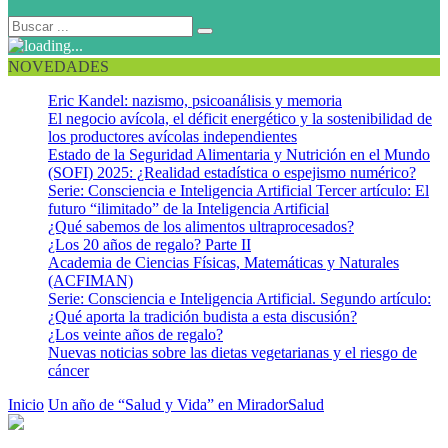
NOVEDADES
Eric Kandel: nazismo, psicoanálisis y memoria
El negocio avícola, el déficit energético y la sostenibilidad de
los productores avícolas independientes
Estado de la Seguridad Alimentaria y Nutrición en el Mundo
(SOFI) 2025: ¿Realidad estadística o espejismo numérico?
Serie: Consciencia e Inteligencia Artificial Tercer artículo: El
futuro “ilimitado” de la Inteligencia Artificial
¿Qué sabemos de los alimentos ultraprocesados?
¿Los 20 años de regalo? Parte II
Academia de Ciencias Físicas, Matemáticas y Naturales
(ACFIMAN)
Serie: Consciencia e Inteligencia Artificial. Segundo artículo:
¿Qué aporta la tradición budista a esta discusión?
¿Los veinte años de regalo?
Nuevas noticias sobre las dietas vegetarianas y el riesgo de
cáncer
Inicio
Un año de “Salud y Vida” en MiradorSalud
Diapositiva1