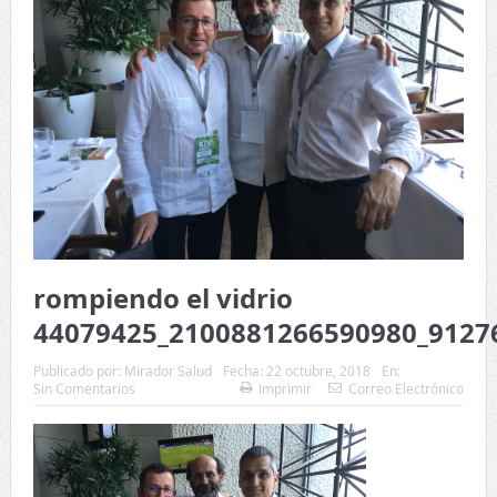
rompiendo el vidrio
44079425_2100881266590980_9127
Publicado por:
Mirador Salud
Fecha:
22 octubre, 2018
En:
Sin Comentarios
Imprimir
Correo Electrónico