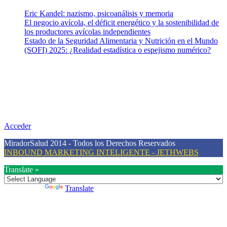
Eric Kandel: nazismo, psicoanálisis y memoria
El negocio avícola, el déficit energético y la sostenibilidad de
los productores avícolas independientes
Estado de la Seguridad Alimentaria y Nutrición en el Mundo
(SOFI) 2025: ¿Realidad estadística o espejismo numérico?
Nuestra misión
Nuestra misión primordial es estimular una actitud proactiva hacia
una vida saludable, como individuos y como sociedad, mediante la
difusión de información al día que promueva el desarrollo de una
mayor conciencia sobre la prevención en salud.
Acceder
MiradorSalud 2014 - Todos los Derechos Reservados
INBOUND MARKETING INTELIGENTE - JETHWEBS
Translate »
Powered by
Translate