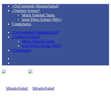
¿Qué pretende MiradorSalud?
¿Quiénes Somos?
María Soledad Tapia.
Irene Pérez Schael (MSc)
Contáctanos
¿Qué pretende MiradorSalud?
¿Quiénes Somos?
María Soledad Tapia.
Irene Pérez Schael (MSc)
Contáctanos