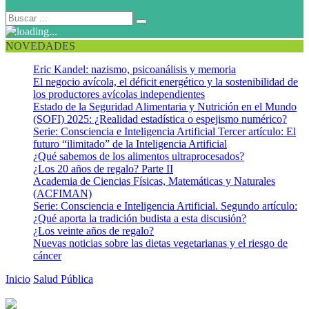
NOVEDADES
Eric Kandel: nazismo, psicoanálisis y memoria
El negocio avícola, el déficit energético y la sostenibilidad de
los productores avícolas independientes
Estado de la Seguridad Alimentaria y Nutrición en el Mundo
(SOFI) 2025: ¿Realidad estadística o espejismo numérico?
Serie: Consciencia e Inteligencia Artificial Tercer artículo: El
futuro “ilimitado” de la Inteligencia Artificial
¿Qué sabemos de los alimentos ultraprocesados?
¿Los 20 años de regalo? Parte II
Academia de Ciencias Físicas, Matemáticas y Naturales
(ACFIMAN)
Serie: Consciencia e Inteligencia Artificial. Segundo artículo:
¿Qué aporta la tradición budista a esta discusión?
¿Los veinte años de regalo?
Nuevas noticias sobre las dietas vegetarianas y el riesgo de
cáncer
Inicio
Salud Pública
Alerta Mundial: ¡nuevo coronavirus causa brote
epidémico en China!