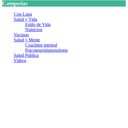
Categorias
Con Lupa
Salud y Vida
Estilo de Vida
Nutricion
Vacunas
Salud y Mente
Coaching integral
Psiconeuroinmonologia
Salud Publica
Videos
¿Quiénes somos?
Somos un equipo de investigadores, profesionales de la salud y
ramas afines y de la comunicación comprometidos con la promoción
de una salud responsable. El sitio web MiradorSalud cuenta con un
equipo de colaboradores con ética, sentido crítico y responsabilidad
para abordar los temas fundamentales de nuestra página: Salud y
Vida (estilo de vida y nutrición), Vacunas, Salud Pública y Salud
Mental.
Entradas recientes