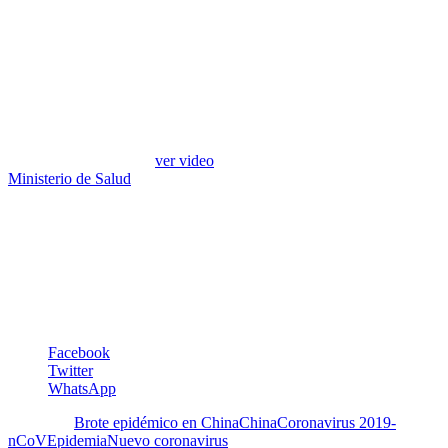
Caso Venezuela
En Venezuela, existe un intercambio importante de viajeros con
China por lo que sería una circunstancia muy dolorosa si ese
coronavirus arriba a nuestro país, ya que estamos a la intemperie
ante esta epidemia debido a la precaria situación de salud en
infraestructura y medicamentos, a una ausencia de programas de
salud pública y fallas para el diagnóstico, todo lo cual se empeora en
épocas de emergencia (
ver video
del Dr. Olivares). Según el
Ministerio de Salud
, hasta el 25 de enero no se ha reportado ningún
caso.
Por esta razón, es necesario de que cada persona siga las
indicaciones señaladas en la sección de diagnóstico, tratamiento y
prevención
Irene Pérez Schael
Nota: Este artículo está actualizado al 26/01/2020
Facebook
Twitter
WhatsApp
Etiquetas:
Brote epidémico en China
China
Coronavirus 2019-
nCoV
Epidemia
Nuevo coronavirus