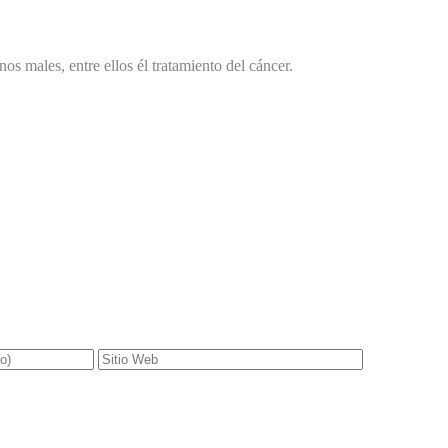
os males, entre ellos él tratamiento del cáncer.
gatorios están marcados con
*