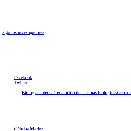
Church apunta: “la tecnología eventualmente nos llevará a muchos av
crear nuevos microbios que eficientemente secreten combustible y otro
obstrucción de las arterias”.
Aunque algunas de estas aplicaciones están lejos de la realidad, escr
segmento de ADN está cayendo tan rápido, alrededor de 5 veces, así c
algunos investigadores
no están de acuerdo con este optimismo. Añade
Sin embargo, todavía no se han llegado a optimizar estos procesos de
comerciales en existencia.
Otros aspectos críticos relacionados a este campo de investigación son 
Irene Pérez Schael
Facebook
Twitter
Etiquetas:
Biología sintética
Generación de sistemas biológicos
Genóm
Un Comentario
1
Células Madre