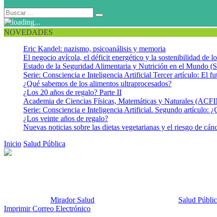
NOVEDADES
Eric Kandel: nazismo, psicoanálisis y memoria
El negocio avícola, el déficit energético y la sostenibilidad de 
Estado de la Seguridad Alimentaria y Nutrición en el Mundo (S
Serie: Consciencia e Inteligencia Artificial Tercer artículo: El fu
¿Qué sabemos de los alimentos ultraprocesados?
¿Los 20 años de regalo? Parte II
Academia de Ciencias Físicas, Matemáticas y Naturales (AC
Serie: Consciencia e Inteligencia Artificial. Segundo artículo: ¿
¿Los veinte años de regalo?
Nuevas noticias sobre las dietas vegetarianas y el riesgo de cán
Inicio
Salud Pública
Biología sintética, ¿una realidad cercana?
Biología sintética, ¿una realida
Publicado por:
Mirador Salud
Fecha:
21 agosto, 2012
En:
Salud Públi
Imprimir
Correo Electrónico