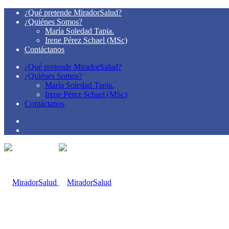
¿Qué pretende MiradorSalud?
¿Quiénes Somos?
María Soledad Tapia.
Irene Pérez Schael (MSc)
Contáctanos
¿Qué pretende MiradorSalud?
¿Quiénes Somos?
María Soledad Tapia.
Irene Pérez Schael (MSc)
Contáctanos