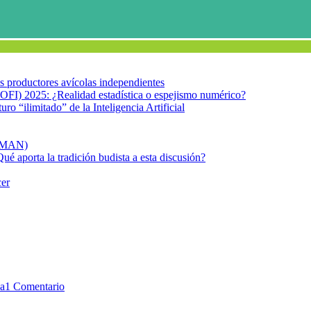
los productores avícolas independientes
OFI) 2025: ¿Realidad estadística o espejismo numérico?
turo “ilimitado” de la Inteligencia Artificial
FIMAN)
Qué aporta la tradición budista a esta discusión?
cer
d cercana?
ca
1 Comentario