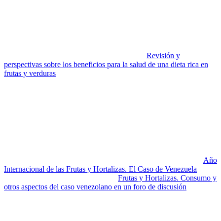
Para un ejemplo, desde MiradorSalud reproducimos algunas noticias
científicas, particularmente las que aparecieron en el Global Fruit
And Veg N° 68 – DICIEMBRE 2021, que constituyó un número
especial dedicado a las presentaciones realizadas en el simposio
organizado por Aprifel para clausurar el Año Internacional de las
Frutas y Hortalizas de las Naciones Unidas, acogido por la
Academia Francesa de Agricultura, titulado «
Revisión y
perspectivas sobre los beneficios para la salud de una dieta rica en
frutas y verduras
». El programa incluyó una serie de presentaciones
generales sobre la relación entre frutas y hortalizas, salud y
sostenibilidad que son recogidas en este número especial. El
editorial fue escrito por Jacques Brulhet, Presidente de la Academia
Francesa de Agricultura.
También el año pasado, dos academias venezolanas, la de Ciencias
Físicas Matemáticas y Naturales (ACFIMAN) y la de Ingeniería y
Hábitat (ANIH), realizaron en octubre de 2021 un foro titulado:
Año
Internacional de las Frutas y Hortalizas. El Caso de Venezuela
, del
cual dimos cuenta en MiradorSalud:
Frutas y Hortalizas. Consumo y
otros aspectos del caso venezolano en un foro de discusión
.
Veamos ahora las noticias científicas breves compartidas por Aprifel
en su número de diciembre de 2021. Si resultan de su interés, vienen