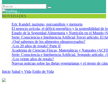
NOVEDADES
Eric Kandel: nazismo, psicoanálisis y memoria
El negocio avícola, el déficit energético y la sostenibilidad de 
Estado de la Seguridad Alimentaria y Nutrición en el Mundo (S
Serie: Consciencia e Inteligencia Artificial Tercer artículo: El fu
¿Qué sabemos de los alimentos ultraprocesados?
¿Los 20 años de regalo? Parte II
Academia de Ciencias Físicas, Matemáticas y Naturales (AC
Serie: Consciencia e Inteligencia Artificial. Segundo artículo: ¿
¿Los veinte años de regalo?
Nuevas noticias sobre las dietas vegetarianas y el riesgo de cán
Inicio
Salud y Vida
Estilo de Vida
Dando a conocer las frutas y
hortalizas y sus beneficios. De Francia para el mundo
Dando a conocer las frutas y
hortalizas y sus beneficios. De