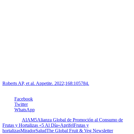
para aumentar la aceptación de vegetales en niños pequeños
Según la literatura, permitir que los niños descubran verduras
utilizando sentidos distintos al gusto es una palanca para la
aceptación de estos alimentos. Para examinar este impacto, se llevó a
cabo un estudio de intervención en un vivero en el Reino Unido.
110 niños de 3 a 4 años se dividieron en 4 grupos. Tres grupos de
intervención fueron expuestos a seis verduras (crudas y cocidas)
utilizando uno o más sentidos: (a) vista, (b) olfato y vista, o (c) olfato
, tacto y vista. El grupo de control participó en una actividad que
implicaba la exposición visual a productos no alimentarios. Luego se
evaluó la disposición de los niños a probar y comer verduras. Los
niños del grupo (c) que fueron expuestos a las verduras a través de
tres sentidos mostraron el más alto nivel de aceptación.
Roberts AP, et al. Appetite.
2022;168:105784
.
Facebook
Twitter
WhatsApp
Etiquetas:
AIAM5
Alianza Global de Promoción al Consumo de
Frutas y Hortalizas «5 Al Día»
Aprifel
Frutas y
hortalizas
MiradorSalud
The Global Fruit & Veg Newsletter