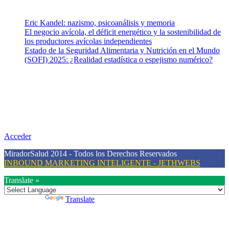
Entradas recientes
Eric Kandel: nazismo, psicoanálisis y memoria
El negocio avícola, el déficit energético y la sostenibilidad de
los productores avícolas independientes
Estado de la Seguridad Alimentaria y Nutrición en el Mundo
(SOFI) 2025: ¿Realidad estadística o espejismo numérico?
Nuestra misión
Nuestra misión primordial es estimular una actitud proactiva hacia
una vida saludable, como individuos y como sociedad, mediante la
difusión de información al día que promueva el desarrollo de una
mayor conciencia sobre la prevención en salud.
Acceder
MiradorSalud 2014 - Todos los Derechos Reservados
INBOUND MARKETING INTELIGENTE - JETHWEBS
Translate »
Powered by
Translate