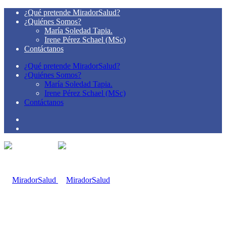
¿Qué pretende MiradorSalud?
¿Quiénes Somos?
María Soledad Tapia.
Irene Pérez Schael (MSc)
Contáctanos
¿Qué pretende MiradorSalud?
¿Quiénes Somos?
María Soledad Tapia.
Irene Pérez Schael (MSc)
Contáctanos