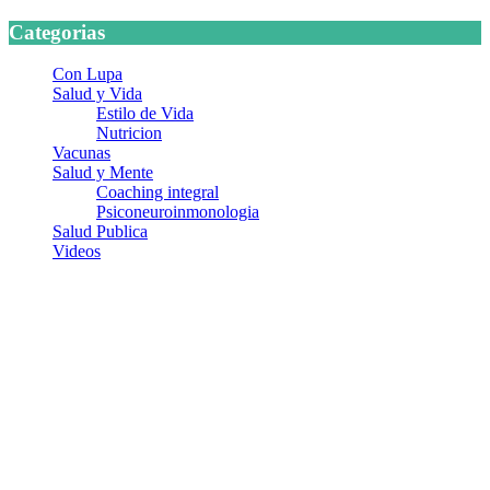
Categorias
Con Lupa
Salud y Vida
Estilo de Vida
Nutricion
Vacunas
Salud y Mente
Coaching integral
Psiconeuroinmonologia
Salud Publica
Videos
¿Quiénes somos?
Somos un equipo de investigadores, profesionales de la salud y
ramas afines y de la comunicación comprometidos con la promoción
de una salud responsable. El sitio web MiradorSalud cuenta con un
equipo de colaboradores con ética, sentido crítico y responsabilidad
para abordar los temas fundamentales de nuestra página: Salud y
Vida (estilo de vida y nutrición), Vacunas, Salud Pública y Salud
Mental.