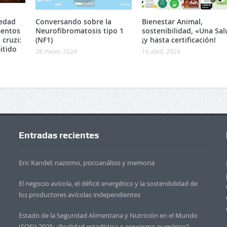
edad
Conversando sobre la
Bienestar Animal,
mentos
Neurofibromatosis tipo 1
sostenibilidad, «Una Sa
cruzi:
(NF1)
¡y hasta certificación!
itido
28 mayo, 2024
16 abril, 2024
Entradas recientes
Eric Kandel: nazismo, psicoanálisis y memoria
El negocio avícola, el déficit energético y la sostenibilidad de
los productores avícolas independientes
Estado de la Seguridad Alimentaria y Nutrición en el Mundo
(SOFI) 2025: ¿Realidad estadística o espejismo numérico?