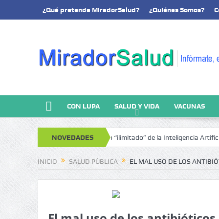
¿Qué pretende MiradorSalud?
¿Quiénes Somos?
C
CON LUPA
SALUD Y VIDA
VACUNAS
ial Tercer artículo: El futuro “ilimitado” de la Inteligencia Artificial
NOVEDADES
¿Q
INICIO
SALUD PÚBLICA
EL MAL USO DE LOS ANTIBIÓ
El mal uso de los antibiótico