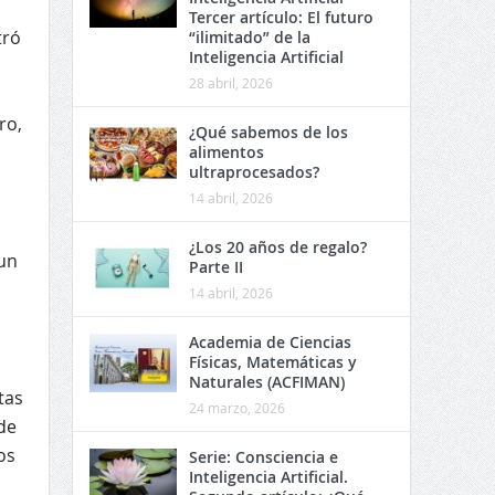
Tercer artículo: El futuro
tró
“ilimitado” de la
Inteligencia Artificial
28 abril, 2026
ro,
¿Qué sabemos de los
alimentos
ultraprocesados?
14 abril, 2026
¿Los 20 años de regalo?
un
Parte II
14 abril, 2026
Academia de Ciencias
Físicas, Matemáticas y
Naturales (ACFIMAN)
tas
24 marzo, 2026
de
os
Serie: Consciencia e
Inteligencia Artificial.