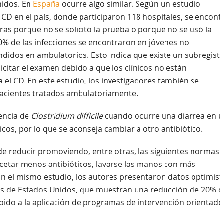
nidos. En
España
ocurre algo similar. Según un estudio
e CD en el país, donde participaron 118 hospitales, se encon
as porque no se solicitó la prueba o porque no se usó la
% de las infecciones se encontraron en jóvenes no
didos en ambulatorios. Esto indica que existe un subregist
citar el examen debido a que los clínicos no están
 el CD. En este estudio, los investigadores también se
 pacientes tratados ambulatoriamente.
encia de
Clostridium difficile
cuando ocurre una diarrea en 
cos, por lo que se aconseja cambiar a otro antibiótico.
ede reducir promoviendo, entre otras, las siguientes normas
recetar menos antibióticos, lavarse las manos con más
. En el mismo estudio, los autores presentaron datos optimis
dos de Estados Unidos, que muestran una reducción de 20% 
ido a la aplicación de programas de intervención orientad