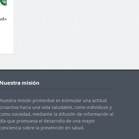
lud»
Nuestra misión
Nuestra misión primordial es estimular una actitud
proactiva hacia una vida saludable, como individuos y
como sociedad, mediante la difusión de información al
día que promueva el desarrollo de una mayor
conciencia sobre la prevención en salud.