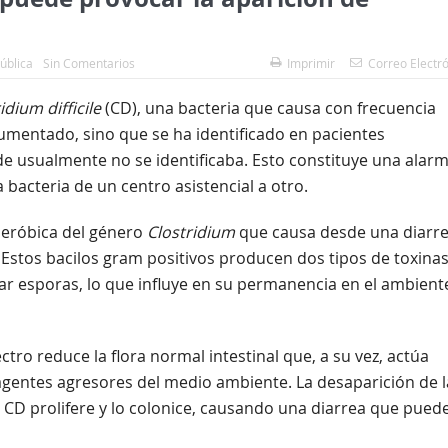
ública
Sin Comentarios
Imprimir
Correo Electr
idium difficile
(CD), una bacteria que causa con frecuencia
aumentado, sino que se ha identificado en pacientes
e usualmente no se identificaba. Esto constituye una alar
 bacteria de un centro asistencial a otro.
aeróbica del género
Clostridium
que causa desde una diarr
Estos bacilos gram positivos producen dos tipos de toxinas
ar esporas, lo que influye en su permanencia en el ambient
tro reduce la flora normal intestinal que, a su vez, actúa
agentes agresores del medio ambiente. La desaparición de l
l CD prolifere y lo colonice, causando una diarrea que pued