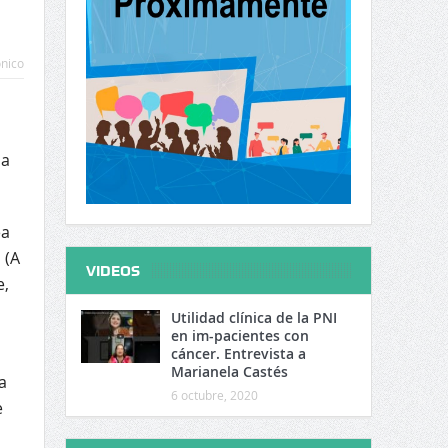
ónico
ma
ea
 (A
VIDEOS
e,
Utilidad clínica de la PNI
en im-pacientes con
cáncer. Entrevista a
Marianela Castés
a
6 octubre, 2020
e