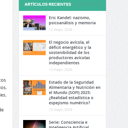
ARTÍCULOS RECIENTES
Eric Kandel: nazismo,
psicoanálisis y memoria
12 mayo, 2026
El negocio avícola, el
déficit energético y la
sostenibilidad de los
productores avícolas
independientes
12 mayo, 2026
tos
Estado de la Seguridad
dos.
Alimentaria y Nutrición en
el Mundo (SOFI) 2025:
es.
¿Realidad estadística o
espejismo numérico?
de
12 mayo, 2026
Serie: Consciencia e
Inteligencia Artificial