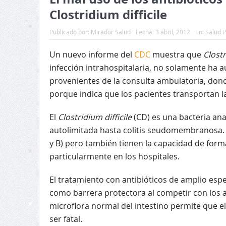
Clostridium difficile
Publicado por:
Mirador Salud
Fecha:
3 abril, 2012
En:
Salud P
Un nuevo informe del
CDC
muestra que
Clostr
infección intrahospitalaria, no solamente ha 
provenientes de la consulta ambulatoria, dond
porque indica que los pacientes transportan la
El
Clostridium difficile
(CD) es una bacteria an
autolimitada hasta colitis seudomembranosa. 
y B) pero también tienen la capacidad de form
particularmente en los hospitales.
El tratamiento con antibióticos de amplio espec
como barrera protectora al competir con los 
microflora normal del intestino permite que e
ser fatal.