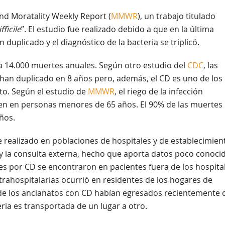
and Moratality Weekly Report (
MMWR
), un trabajo titulado
ficile
”. El estudio fue realizado debido a que en la última
duplicado y el diagnóstico de la bacteria se triplicó.
 a 14.000 muertes anuales. Según otro estudio del
CDC
, las
 han duplicado en 8 años pero, además, el CD es uno de los
to. Según el estudio de
MMWR
, el riego de la infección
den en personas menores de 65 años. El 90% de las muertes
ños.
e realizado en poblaciones de hospitales y de establecimien
y la consulta externa, hecho que aporta datos poco conoci
es por CD se encontraron en pacientes fuera de los hospital
rahospitalarias ocurrió en residentes de los hogares de
s de los ancianatos con CD habían egresados recientemente 
ia es transportada de un lugar a otro.