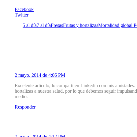
Facebook
Twitter
Etiquetas:
5 al día
7 al día
Fresas
Frutas y hortalizas
Mortalidad global.
P
5 Comentarios
1
Juan Fernandez
2 mayo, 2014 de 4:06 PM
Excelente articulo, lo comparti en Linkedin con mis amistades.
hortalizas a nuestra salud, por lo que debemos seguir impulsan
medio.
Responder
2
Consuelo Lopez
7 mayo, 2014 de 4:12 PM