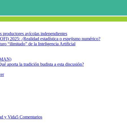
los productores avícolas independientes
OFI) 2025: ¿Realidad estadística o espejismo numérico?
turo “ilimitado” de la Inteligencia Artificial
FIMAN)
Qué aporta la tradición budista a esta discusión?
cer
Cuántas fresas?
ones? ¿Cuántas fresas?
ud y Vida
5 Comentarios