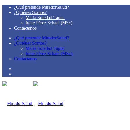
¿Qué pretende MiradorSalud?
¿Quiénes Somos?
María Soledad Tapia.
Irene Pérez Schael (MSc)
Contáctanos
¿Qué pretende MiradorSalud?
¿Quiénes Somos?
María Soledad Tapia.
Irene Pérez Schael (MSc)
Contáctanos