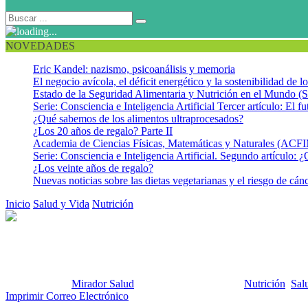
NOVEDADES
Eric Kandel: nazismo, psicoanálisis y memoria
El negocio avícola, el déficit energético y la sostenibilidad de 
Estado de la Seguridad Alimentaria y Nutrición en el Mundo (S
Serie: Consciencia e Inteligencia Artificial Tercer artículo: El fu
¿Qué sabemos de los alimentos ultraprocesados?
¿Los 20 años de regalo? Parte II
Academia de Ciencias Físicas, Matemáticas y Naturales (AC
Serie: Consciencia e Inteligencia Artificial. Segundo artículo: ¿
¿Los veinte años de regalo?
Nuevas noticias sobre las dietas vegetarianas y el riesgo de cán
Inicio
Salud y Vida
Nutrición
Frutas y Hortalizas: ¿5, 7 porciones? ¿
Frutas y Hortalizas: ¿5, 7 porci
Publicado por:
Mirador Salud
Fecha:
29 abril, 2014
En:
Nutrición
,
Sal
Imprimir
Correo Electrónico