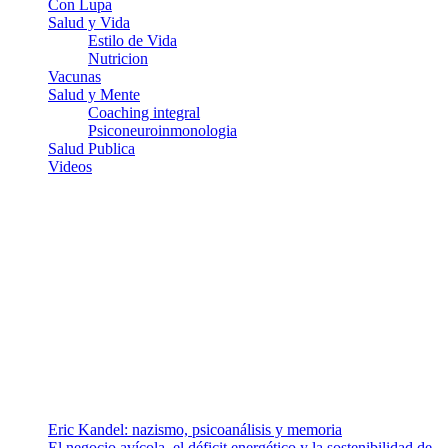
Con Lupa
Salud y Vida
Estilo de Vida
Nutricion
Vacunas
Salud y Mente
Coaching integral
Psiconeuroinmonologia
Salud Publica
Videos
¿Quiénes somos?
Somos un equipo de investigadores, profesionales de la salud y
ramas afines y de la comunicación comprometidos con la promoción
de una salud responsable. El sitio web MiradorSalud cuenta con un
equipo de colaboradores con ética, sentido crítico y responsabilidad
para abordar los temas fundamentales de nuestra página: Salud y
Vida (estilo de vida y nutrición), Vacunas, Salud Pública y Salud
Mental.
Entradas recientes
Eric Kandel: nazismo, psicoanálisis y memoria
El negocio avícola, el déficit energético y la sostenibilidad de