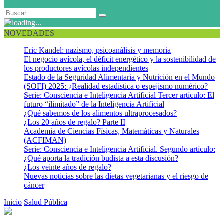
NOVEDADES
Eric Kandel: nazismo, psicoanálisis y memoria
El negocio avícola, el déficit energético y la sostenibilidad de
los productores avícolas independientes
Estado de la Seguridad Alimentaria y Nutrición en el Mundo
(SOFI) 2025: ¿Realidad estadística o espejismo numérico?
Serie: Consciencia e Inteligencia Artificial Tercer artículo: El
futuro “ilimitado” de la Inteligencia Artificial
¿Qué sabemos de los alimentos ultraprocesados?
¿Los 20 años de regalo? Parte II
Academia de Ciencias Físicas, Matemáticas y Naturales
(ACFIMAN)
Serie: Consciencia e Inteligencia Artificial. Segundo artículo:
¿Qué aporta la tradición budista a esta discusión?
¿Los veinte años de regalo?
Nuevas noticias sobre las dietas vegetarianas y el riesgo de
cáncer
Inicio
Salud Pública
Hepatitis C: ¿un peligro silente?