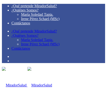
¿Qué pretende MiradorSalud?
¿Quiénes Somos?
María Soledad Tapia.
Irene Pérez Schael (MSc)
Contáctanos
¿Qué pretende MiradorSalud?
¿Quiénes Somos?
María Soledad Tapia.
Irene Pérez Schael (MSc)
Contáctanos