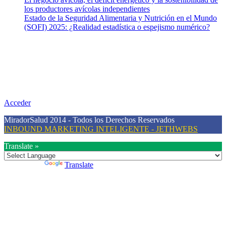
los productores avícolas independientes
Estado de la Seguridad Alimentaria y Nutrición en el Mundo
(SOFI) 2025: ¿Realidad estadística o espejismo numérico?
Nuestra misión
Nuestra misión primordial es estimular una actitud proactiva hacia
una vida saludable, como individuos y como sociedad, mediante la
difusión de información al día que promueva el desarrollo de una
mayor conciencia sobre la prevención en salud.
Acceder
MiradorSalud 2014 - Todos los Derechos Reservados
INBOUND MARKETING INTELIGENTE - JETHWEBS
Translate »
Powered by
Translate