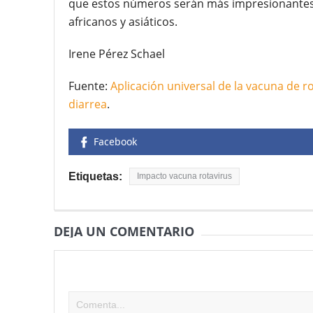
que estos números serán más impresionantes 
africanos y asiáticos.
Irene Pérez Schael
Fuente:
Aplicación universal de la vacuna de r
diarrea
.
Facebook
Etiquetas:
Impacto vacuna rotavirus
DEJA UN COMENTARIO
Tu dirección de correo electrónico no será publicad