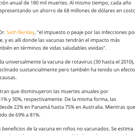
cción anual de 180 mil muertes. Al mismo tiempo, cada año
s, representando un ahorro de 68 millones de dólares en cost
 Dr.
Seth Berkley
, “el impuesto o peaje por las infecciones po
, y es allí donde las vacunas tendrán el impacto más
ambién en términos de vidas saludables vividas”.
 universalmente la vacuna de rotavirus (30 hasta el 2010), 
declinado sustancialmente pero también ha tenido un efecto
 causas.
stran que disminuyeron las muertes anuales por
 41% y 30%, respectivamente. De la misma forma, las
 desde 22% en Panamá hasta 75% en Australia. Mientras que
cido de 69% a 81%.
 beneficios de la vacuna en niños no vacunados. Se estima