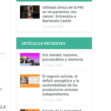
Utilidad clínica de la PNI
en im-pacientes con
cáncer. Entrevista a
Marianela Castés
6 octubre, 2020
ARTÍCULOS RECIENTES
ónico
Eric Kandel: nazismo,
psicoanálisis y memoria
12 mayo, 2026
El negocio avícola, el
déficit energético y la
sostenibilidad de los
n
productores avícolas
independientes
12 mayo, 2026
2,4
Estado de la Seguridad