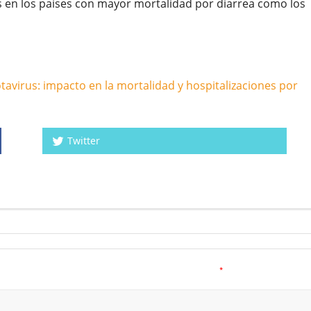
en los países con mayor mortalidad por diarrea como los
otavirus: impacto en la mortalidad y hospitalizaciones por
Twitter
*
a.
Los campos obligatorios están marcados con