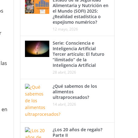
Alimentaria y Nutrición en
os
el Mundo (SOFI) 2025:
¿Realidad estadística o
espejismo numérico?
12 mayo, 2026
r
Serie: Consciencia e
Inteligencia Artificial
Tercer artículo: El futuro
“ilimitado” de la
las
Inteligencia Artificial
28 abril, 2026
¿Qué sabemos de los
alimentos
ultraprocesados?
14 abril, 2026
 en
¿Los 20 años de regalo?
Parte II