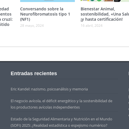
edad
Conversando sobre la
Bienestar Animal,
mentos
Neurofibromatosis tipo 1
sostenibilidad, «Una Sa
 cruzi:
(NF1)
¡y hasta certificación!
itido
28 mayo, 2024
16 abril, 2024
Entradas recientes
Eric Kandel: nazismo, psicoanálisis y memoria
El negocio avícola, el déficit energético y la sostenibilidad de
los productores avícolas independientes
Estado de la Seguridad Alimentaria y Nutrición en el Mundo
(SOFI) 2025: ¿Realidad estadística o espejismo numérico?