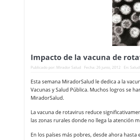
Impacto de la vacuna de rotav
Publicado por:
Mirador Salud
Fecha:
26 junio, 2012
En:
Salud
Esta semana MiradorSalud le dedica a la vacuna
Vacunas y Salud Pública. Muchos logros se ha
MiradorSalud.
La vacuna de rotavirus reduce significativam
las zonas rurales donde no llega la atención m
En los países más pobres, desde ahora hasta el 