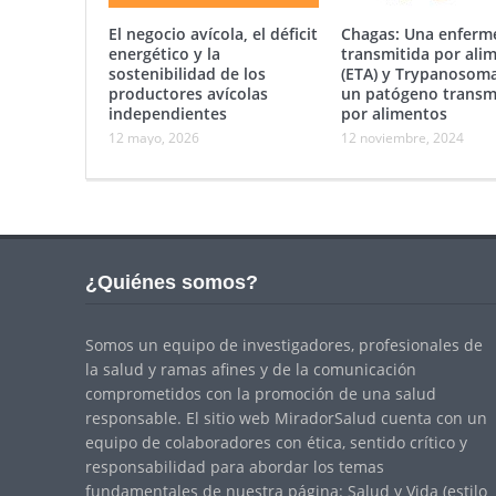
El negocio avícola, el déficit
Chagas: Una enferm
energético y la
transmitida por ali
sostenibilidad de los
(ETA) y Trypanosoma
productores avícolas
un patógeno transm
independientes
por alimentos
12 mayo, 2026
12 noviembre, 2024
¿Quiénes somos?
Somos un equipo de investigadores, profesionales de
la salud y ramas afines y de la comunicación
comprometidos con la promoción de una salud
responsable. El sitio web MiradorSalud cuenta con un
equipo de colaboradores con ética, sentido crítico y
responsabilidad para abordar los temas
fundamentales de nuestra página: Salud y Vida (estilo