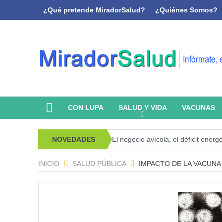
¿Qué pretende MiradorSalud?
¿Quiénes Somos?
CON LUPA
SALUD Y VIDA
VACUNAS
 psicoanálisis y memoria
NOVEDADES
El negocio avícola, el déficit energético y
INICIO
SALUD PÚBLICA
IMPACTO DE LA VACUNA