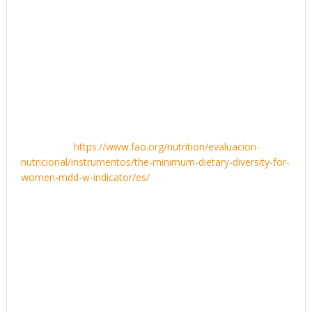
7. Diversidad alimentaria mínima en mujeres (MDD-
W) y Diversidad alimentaria mínima para lactantes y
niños pequeños (MDD-IYCF)
: Porcentaje de mujeres (o
niños pequeños) que consumieron el día anterior, al menos
los grupos de alimentos mínimos recomendados, lo que
hace que sea más probable que consuman micronutrientes
adecuados.
Definición:
https://www.fao.org/nutrition/evaluacion-
nutricional/instrumentos/the-minimum-dietary-diversity-for-
women-mdd-w-indicator/es/
8. Proteger contra las enfermedades no
transmisibles (ENT)
: Puntuación media de los adultos en
un indicador de prácticas alimentarias protectoras contra
ENT, como comer suficiente fibra, en una escala de 0 a 9.
Definición: La puntuación NCD-Protect es un indicador de
los factores dietéticos que protegen contra las ENT basado