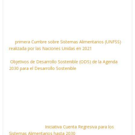
expiración de los ODS en 2030 y en medio de crecientes
desafíos sociales, políticos, sanitarios y ecológicos, por lo
tanto, es más urgente que nunca transformar los sistemas
alimentarios para apoyar dietas saludables de manera
sostenible, resiliente, justa y equitativa.
La
primera Cumbre sobre Sistemas Alimentarios (UNFSS)
realizada por las Naciones Unidas en 2021
demostró la
interconexión de los sistemas alimentarios con los
Objetivos de Desarrollo Sostenible (ODS) de la Agenda
2030 para el Desarrollo Sostenible
y brindó un espacio
para que los países desarrollaran vías nacionales (hojas de
ruta) hacia la transformación de los sistemas alimentarios.
Lo que es evidente es la clara necesidad de seguimiento, y
cómo pueden los tomadores de decisiones en todos los
sectores evaluar sus sistemas alimentarios, guiar las
acciones o evaluar el progreso.
En 2021, surgió la
Iniciativa Cuenta Regresiva para los
Sistemas Alimentarios hasta 2030
como una colaboración