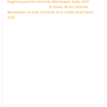
Regresiva para los Sistemas Alimentarios hasta 2030
publicada en Nature Food:
El estado de los sistemas
alimentarios en todo el mundo en la cuenta atrás hasta
2030
:
Apoyar la salud humana es uno de los tres objetivos
fundamentales de los sistemas alimentarios. Los tres
ámbitos de indicadores de este tema son los entornos
alimentarios, la seguridad alimentaria y la calidad de la
dieta.
Un aspecto importante de los entornos alimentarios es la
disponibilidad de diferentes tipos de alimentos, lo que se
refleja en la disponibilidad de frutas y verduras y las
ventas per cápita de alimentos ultraprocesados.
El acceso a alimentos suficientes, inocuos y nutritivos y
a agua potable, es una pieza central del seguimiento de
los sistemas alimentarios.
El acceso a los alimentos está determinado en parte por