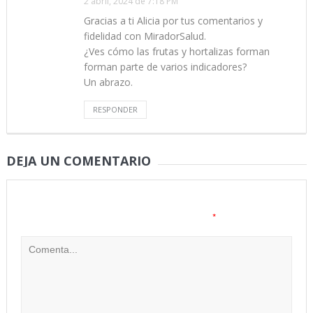
2 abril, 2024 de 7:18 PM
Gracias a ti Alicia por tus comentarios y
fidelidad con MiradorSalud.
¿Ves cómo las frutas y hortalizas forman
forman parte de varios indicadores?
Un abrazo.
RESPONDER
DEJA UN COMENTARIO
Tu dirección de correo electrónico no será publicada.
Los
*
campos obligatorios están marcados con