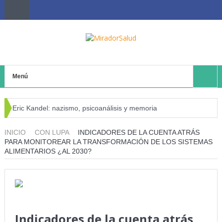
Menú
Eric Kandel: nazismo, psicoanálisis y memoria
El negocio avícola, el déficit energético y la sostenibilidad de
INICIO
CON LUPA
INDICADORES DE LA CUENTA ATRÁS
PARA MONITOREAR LA TRANSFORMACIÓN DE LOS SISTEMAS
los productores avícolas independientes
ALIMENTARIOS ¿AL 2030?
Estado de la Seguridad Alimentaria y Nutrición en el Mundo
(SOFI) 2025: ¿Realidad estadística o espejismo numérico?
Serie: Consciencia e Inteligencia Artificial Tercer artículo: El
Indicadores de la cuenta atrás
futuro “ilimitado” de la Inteligencia Artificial