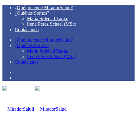
¿Qué pretende MiradorSalud?
¿Quiénes Somos?
María Soledad Tapia.
Irene Pérez Schael (MSc)
Contáctanos
¿Qué pretende MiradorSalud?
¿Quiénes Somos?
María Soledad Tapia.
Irene Pérez Schael (MSc)
Contáctanos