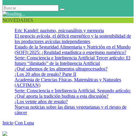
NOVEDADES
Eric Kandel: nazismo, psicoanálisis y memoria
El negocio avícola, el déficit energético y la sostenibilidad de
los productores avícolas independientes
Estado de la Seguridad Alimentaria y Nutrición en el Mundo
(SOFI) 2025: ¿Realidad estadística o espejismo numérico?
Serie: Consciencia e Inteligencia Artificial Tercer artículo: El
futuro “ilimitado” de la Inteligencia Artificial
¿Qué sabemos de los alimentos ultraprocesados?
¿Los 20 años de regalo? Parte II
Academia de Ciencias Físicas, Matemáticas y Naturales
(ACFIMAN)
Serie: Consciencia e Inteligencia Artificial. Segundo artículo:
¿Qué aporta la tradición budista a esta discusión?
¿Los veinte años de regalo?
Nuevas noticias sobre las dietas vegetarianas y el riesgo de
cáncer
Inicio
Con Lupa
¡La divulgación de ciencia en Latinoamérica tiene
cara de mujer!