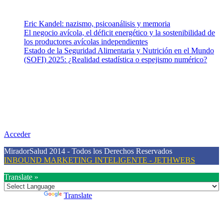
Entradas recientes
Eric Kandel: nazismo, psicoanálisis y memoria
El negocio avícola, el déficit energético y la sostenibilidad de
los productores avícolas independientes
Estado de la Seguridad Alimentaria y Nutrición en el Mundo
(SOFI) 2025: ¿Realidad estadística o espejismo numérico?
Nuestra misión
Nuestra misión primordial es estimular una actitud proactiva hacia
una vida saludable, como individuos y como sociedad, mediante la
difusión de información al día que promueva el desarrollo de una
mayor conciencia sobre la prevención en salud.
Acceder
MiradorSalud 2014 - Todos los Derechos Reservados
INBOUND MARKETING INTELIGENTE - JETHWEBS
Translate »
Powered by
Translate