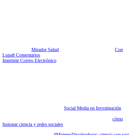
¡La divulgación de ciencia en
Latinoamérica tiene cara de
mujer!
Publicado por:
Mirador Salud
Fecha:
8 diciembre, 2020
En:
Con
Lupa
8 Comentarios
Imprimir
Correo Electrónico
«Las niñas no pueden convertirse en aquello que no pueden ver» es
el lema de #MujeresDivulgadoras: ciencia con voz de mujer, que
este mes de noviembre de 2020 celebró su cuarta edición. Lo hizo
dando su salto a nivel internacional desde España para centrarse en
Latinoamérica y visibilizar la labor de 30 divulgadoras científicas
latinoamericanas.
Este es un hermoso proyecto de
Social Media en Investigación
liderado por Lydia Gil, documentalista del Instituto Catalán de
Arqueología Clásica, en Tarragona, quien investiga sobre
cómo
fusionar ciencia y redes sociales
.
En 2017 creó el proyecto “
#MujeresDivulgadoras: ciencia con voz