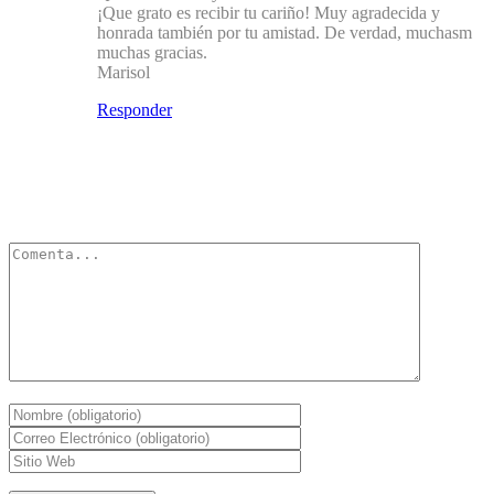
¡Que grato es recibir tu cariño! Muy agradecida y
honrada también por tu amistad. De verdad, muchasm
muchas gracias.
Marisol
Responder
Deja un Comentario
Tu dirección de correo electrónico no será publicada.
Los campos
obligatorios están marcados con
*