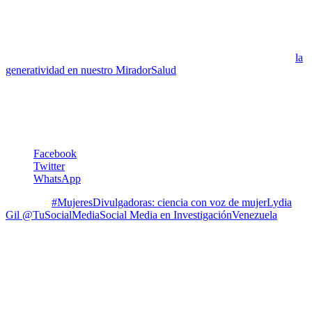
actualmente, es miembro del Comité de Monitoreo Clínico de la
vacuna de norovirus de «Takeda Vaccines Inc.»
(*) Esa colega es otra mujer venezolana maravillosa y extraordinaria
divulgadora de ciencia: Marianella Castés. Aquí lo que dice sobre
la
generatividad en nuestro MiradorSalud
Gracias Lydia Gil. Que continúe el éxito de este hermoso proyecto.
Irene Pérez Schael
Facebook
Twitter
WhatsApp
Etiquetas:
#MujeresDivulgadoras: ciencia con voz de mujer
Lydia
Gil @TuSocialMedia
Social Media en Investigación
Venezuela
8 Comentarios
1
Leidi Herrera