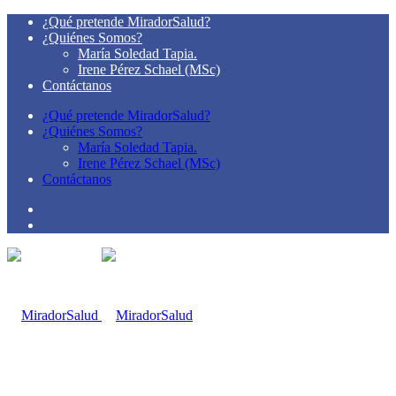
¿Qué pretende MiradorSalud?
¿Quiénes Somos?
María Soledad Tapia.
Irene Pérez Schael (MSc)
Contáctanos
¿Qué pretende MiradorSalud?
¿Quiénes Somos?
María Soledad Tapia.
Irene Pérez Schael (MSc)
Contáctanos