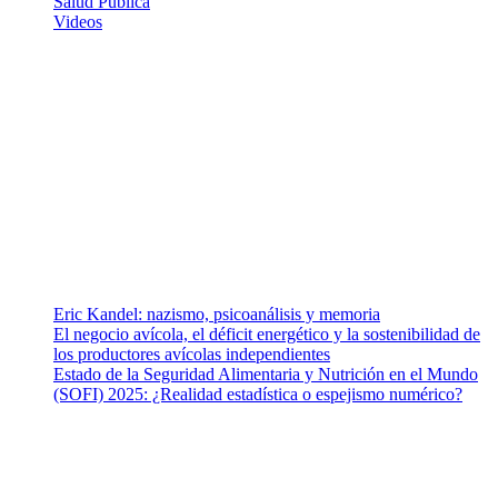
Salud Publica
Videos
¿Quiénes somos?
Somos un equipo de investigadores, profesionales de la salud y
ramas afines y de la comunicación comprometidos con la promoción
de una salud responsable. El sitio web MiradorSalud cuenta con un
equipo de colaboradores con ética, sentido crítico y responsabilidad
para abordar los temas fundamentales de nuestra página: Salud y
Vida (estilo de vida y nutrición), Vacunas, Salud Pública y Salud
Mental.
Entradas recientes
Eric Kandel: nazismo, psicoanálisis y memoria
El negocio avícola, el déficit energético y la sostenibilidad de
los productores avícolas independientes
Estado de la Seguridad Alimentaria y Nutrición en el Mundo
(SOFI) 2025: ¿Realidad estadística o espejismo numérico?
Nuestra misión
Nuestra misión primordial es estimular una actitud proactiva hacia