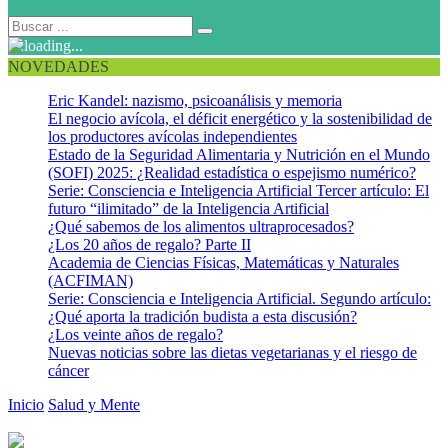
NOVEDADES
Eric Kandel: nazismo, psicoanálisis y memoria
El negocio avícola, el déficit energético y la sostenibilidad de
los productores avícolas independientes
Estado de la Seguridad Alimentaria y Nutrición en el Mundo
(SOFI) 2025: ¿Realidad estadística o espejismo numérico?
Serie: Consciencia e Inteligencia Artificial Tercer artículo: El
futuro “ilimitado” de la Inteligencia Artificial
¿Qué sabemos de los alimentos ultraprocesados?
¿Los 20 años de regalo? Parte II
Academia de Ciencias Físicas, Matemáticas y Naturales
(ACFIMAN)
Serie: Consciencia e Inteligencia Artificial. Segundo artículo:
¿Qué aporta la tradición budista a esta discusión?
¿Los veinte años de regalo?
Nuevas noticias sobre las dietas vegetarianas y el riesgo de
cáncer
Inicio
Salud y Mente
La resistencia a la insulina y la diabetes
empeoran el Alzheimer