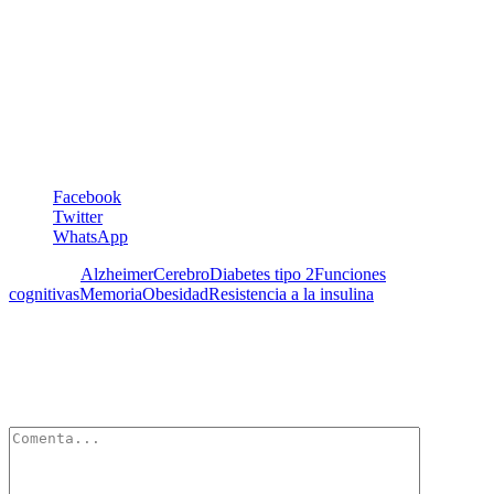
hacer ejercicio aeróbico como caminar de modo vigoroso al menos
150 minutos a la semana, contribuye a mantener un peso adecuado y
previene o retrasa el desarrollo de la resistencia a la insulina, la
diabetes tipo 2 y la enfermedad de Alzheimer.
Dra. Berdjouhi Tsouroukdissian
Facebook
Twitter
WhatsApp
Etiquetas:
Alzheimer
Cerebro
Diabetes tipo 2
Funciones
cognitivas
Memoria
Obesidad
Resistencia a la insulina
Deja un Comentario
Tu dirección de correo electrónico no será publicada.
Los campos
obligatorios están marcados con
*