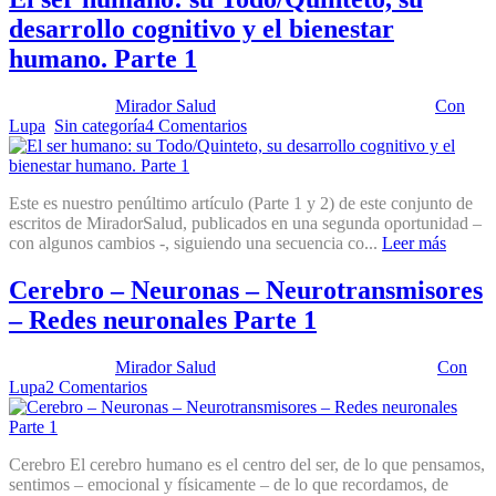
desarrollo cognitivo y el bienestar
humano. Parte 1
Publicado por:
Mirador Salud
Fecha:
11 noviembre, 2025
En:
Con
Lupa
,
Sin categoría
4 Comentarios
Este es nuestro penúltimo artículo (Parte 1 y 2) de este conjunto de
escritos de MiradorSalud, publicados en una segunda oportunidad –
con algunos cambios -, siguiendo una secuencia co...
Leer más
Cerebro – Neuronas – Neurotransmisores
– Redes neuronales Parte 1
Publicado por:
Mirador Salud
Fecha:
16 septiembre, 2025
En:
Con
Lupa
2 Comentarios
Cerebro El cerebro humano es el centro del ser, de lo que pensamos,
sentimos – emocional y físicamente – de lo que recordamos, de