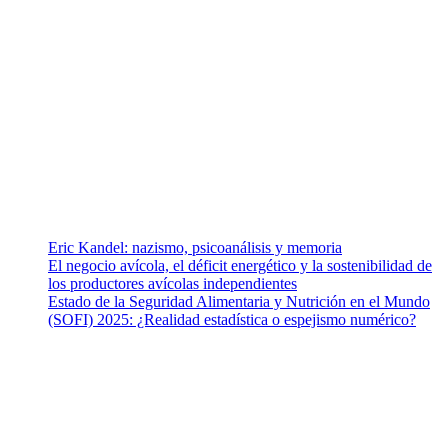
¿Quiénes somos?
Somos un equipo de investigadores, profesionales de la salud y
ramas afines y de la comunicación comprometidos con la promoción
de una salud responsable. El sitio web MiradorSalud cuenta con un
equipo de colaboradores con ética, sentido crítico y responsabilidad
para abordar los temas fundamentales de nuestra página: Salud y
Vida (estilo de vida y nutrición), Vacunas, Salud Pública y Salud
Mental.
Entradas recientes
Eric Kandel: nazismo, psicoanálisis y memoria
El negocio avícola, el déficit energético y la sostenibilidad de
los productores avícolas independientes
Estado de la Seguridad Alimentaria y Nutrición en el Mundo
(SOFI) 2025: ¿Realidad estadística o espejismo numérico?
Nuestra misión
Nuestra misión primordial es estimular una actitud proactiva hacia
una vida saludable, como individuos y como sociedad, mediante la
difusión de información al día que promueva el desarrollo de una