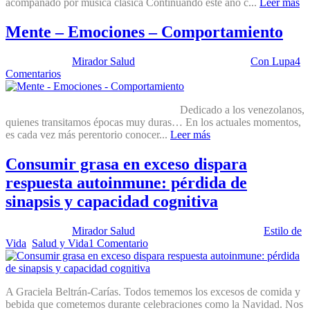
acompañado por música clásica Continuando este año c...
Leer más
Mente – Emociones – Comportamiento
Publicado por:
Mirador Salud
Fecha:
26 enero, 2021
En:
Con Lupa
4
Comentarios
Dedicado a los venezolanos,
quienes transitamos épocas muy duras… En los actuales momentos,
es cada vez más perentorio conocer...
Leer más
Consumir grasa en exceso dispara
respuesta autoinmune: pérdida de
sinapsis y capacidad cognitiva
Publicado por:
Mirador Salud
Fecha:
8 diciembre, 2015
En:
Estilo de
Vida
,
Salud y Vida
1 Comentario
A Graciela Beltrán-Carías. Todos tememos los excesos de comida y
bebida que cometemos durante celebraciones como la Navidad. Nos