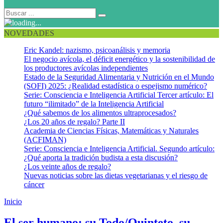
NOVEDADES
Eric Kandel: nazismo, psicoanálisis y memoria
El negocio avícola, el déficit energético y la sostenibilidad de
los productores avícolas independientes
Estado de la Seguridad Alimentaria y Nutrición en el Mundo
(SOFI) 2025: ¿Realidad estadística o espejismo numérico?
Serie: Consciencia e Inteligencia Artificial Tercer artículo: El
futuro “ilimitado” de la Inteligencia Artificial
¿Qué sabemos de los alimentos ultraprocesados?
¿Los 20 años de regalo? Parte II
Academia de Ciencias Físicas, Matemáticas y Naturales
(ACFIMAN)
Serie: Consciencia e Inteligencia Artificial. Segundo artículo:
¿Qué aporta la tradición budista a esta discusión?
¿Los veinte años de regalo?
Nuevas noticias sobre las dietas vegetarianas y el riesgo de
cáncer
Inicio
Cerebro
El ser humano: su Todo/Quinteto, su