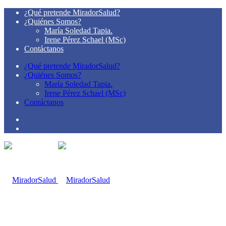
¿Qué pretende MiradorSalud?
¿Quiénes Somos?
María Soledad Tapia.
Irene Pérez Schael (MSc)
Contáctanos
¿Qué pretende MiradorSalud?
¿Quiénes Somos?
María Soledad Tapia.
Irene Pérez Schael (MSc)
Contáctanos