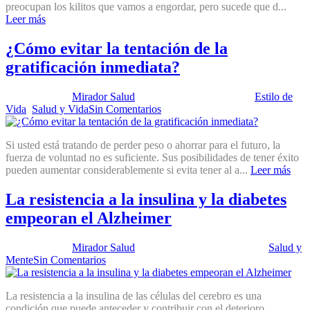
preocupan los kilitos que vamos a engordar, pero sucede que d...
Leer más
¿Cómo evitar la tentación de la
gratificación inmediata?
Publicado por:
Mirador Salud
Fecha:
13 agosto, 2013
En:
Estilo de
Vida
,
Salud y Vida
Sin Comentarios
Si usted está tratando de perder peso o ahorrar para el futuro, la
fuerza de voluntad no es suficiente. Sus posibilidades de tener éxito
pueden aumentar considerablemente si evita tener al a...
Leer más
La resistencia a la insulina y la diabetes
empeoran el Alzheimer
Publicado por:
Mirador Salud
Fecha:
11 diciembre, 2012
En:
Salud y
Mente
Sin Comentarios
La resistencia a la insulina de las células del cerebro es una
condición que puede anteceder y contribuir con el deterioro