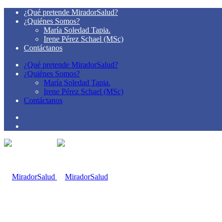
¿Qué pretende MiradorSalud?
¿Quiénes Somos?
María Soledad Tapia.
Irene Pérez Schael (MSc)
Contáctanos
¿Qué pretende MiradorSalud?
¿Quiénes Somos?
María Soledad Tapia.
Irene Pérez Schael (MSc)
Contáctanos