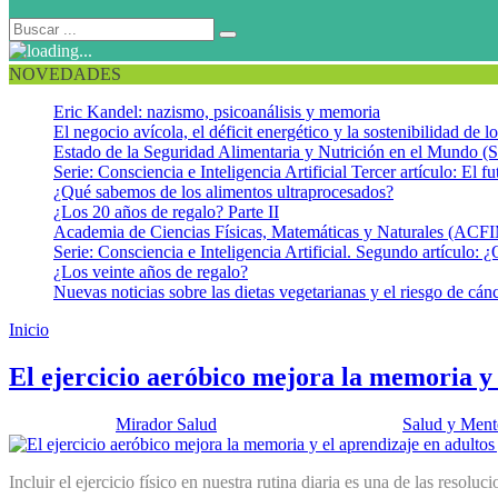
NOVEDADES
Eric Kandel: nazismo, psicoanálisis y memoria
El negocio avícola, el déficit energético y la sostenibilidad de 
Estado de la Seguridad Alimentaria y Nutrición en el Mundo (S
Serie: Consciencia e Inteligencia Artificial Tercer artículo: El fu
¿Qué sabemos de los alimentos ultraprocesados?
¿Los 20 años de regalo? Parte II
Academia de Ciencias Físicas, Matemáticas y Naturales (AC
Serie: Consciencia e Inteligencia Artificial. Segundo artículo: ¿
¿Los veinte años de regalo?
Nuevas noticias sobre las dietas vegetarianas y el riesgo de cán
Inicio
Funciones cognitivas
El ejercicio aeróbico mejora la memoria y 
Publicado por:
Mirador Salud
Fecha:
12 enero, 2016
En:
Salud y Ment
Incluir el ejercicio físico en nuestra rutina diaria es una de las res