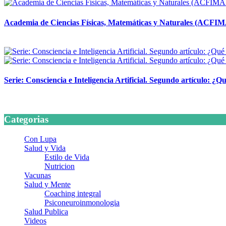
Academia de Ciencias Físicas, Matemáticas y Naturales (ACFI
24 marzo, 2026
Serie: Consciencia e Inteligencia Artificial. Segundo artículo: ¿Qu
24 marzo, 2026
Categorias
Con Lupa
Salud y Vida
Estilo de Vida
Nutricion
Vacunas
Salud y Mente
Coaching integral
Psiconeuroinmonologia
Salud Publica
Videos