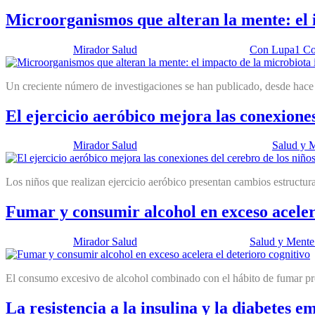
Microorganismos que alteran la mente: el i
Publicado por:
Mirador Salud
Fecha:
28 julio, 2015
En:
Con Lupa
1 Co
Un creciente número de investigaciones se han publicado, desde hace m
El ejercicio aeróbico mejora las conexiones
Publicado por:
Mirador Salud
Fecha:
2 septiembre, 2014
En:
Salud y 
Los niños que realizan ejercicio aeróbico presentan cambios estructu
Fumar y consumir alcohol en exceso acelera
Publicado por:
Mirador Salud
Fecha:
16 julio, 2013
En:
Salud y Mente
El consumo excesivo de alcohol combinado con el hábito de fumar prod
La resistencia a la insulina y la diabetes 