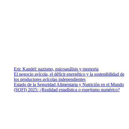
¿Quiénes somos?
Somos un equipo de investigadores, profesionales de la salud y
ramas afines y de la comunicación comprometidos con la promoción
de una salud responsable. El sitio web MiradorSalud cuenta con un
equipo de colaboradores con ética, sentido crítico y responsabilidad
para abordar los temas fundamentales de nuestra página: Salud y
Vida (estilo de vida y nutrición), Vacunas, Salud Pública y Salud
Mental.
Entradas recientes
Eric Kandel: nazismo, psicoanálisis y memoria
El negocio avícola, el déficit energético y la sostenibilidad de
los productores avícolas independientes
Estado de la Seguridad Alimentaria y Nutrición en el Mundo
(SOFI) 2025: ¿Realidad estadística o espejismo numérico?
Nuestra misión
Nuestra misión primordial es estimular una actitud proactiva hacia
una vida saludable, como individuos y como sociedad, mediante la
difusión de información al día que promueva el desarrollo de una
mayor conciencia sobre la prevención en salud.