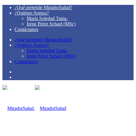
¿Qué pretende MiradorSalud?
¿Quiénes Somos?
María Soledad Tapia.
Irene Pérez Schael (MSc)
Contáctanos
¿Qué pretende MiradorSalud?
¿Quiénes Somos?
María Soledad Tapia.
Irene Pérez Schael (MSc)
Contáctanos