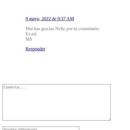
Mirador Salud
9 mayo, 2022 de 9:37 AM
Muchas gracias Nelly por tu comentario.
Es así.
MS
Responder
Deja un Comentario
Tu dirección de correo electrónico no será publicada.
Los campos
obligatorios están marcados con
*