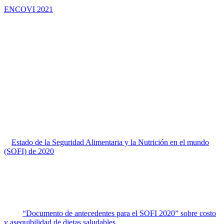
ENCOVI 2021
, compara los años 2020 y 2021 y al analizar los
gastos en alimentos por rubros y condición de pobreza de los
hogares venezolanos, todos los estratos redujeron su gasto en
alimentos, y considerablemente su gasto en F&H, siendo los hogares
venezolanos “No Pobres” los que tuvieron la mayor disminución.
Es importante decir que es notoria la ausencia de F&H en los
programas asistenciales del gobierno como las cajas y bolsas CLAP.
Tampoco el gobierno ha innovado, por ejemplo, con la inclusión en
sus programas de bonos, de alternativas para contribuir con el
acceso de F&H en mercados campesinos, municipales o mayoristas,
para adquirir F&H aplicando el valor de estos bonos condicionado
para ese fin específico.
Costo de las F&H.
Según el informe de las Naciones Unidas sobre
el
Estado de la Seguridad Alimentaria y la Nutrición en el mundo
(SOFI) de 2020
, el costo y la asequibilidad de las dietas en todo el
mundo sugieren que más de 3 mil millones de personas no pueden
permitirse una dieta saludable, una cifra dramática que revela una
causa central de la malnutrición en todas sus formas y pone el foco
en si las personas pueden acceder a los alimentos para satisfacer las
necesidades dietéticas, o en la calidad nutricional de esas calorías.
En el
“Documento de antecedentes para el SOFI 2020” sobre costo
y asequibilidad de dietas saludables
en todos los países —dentro de