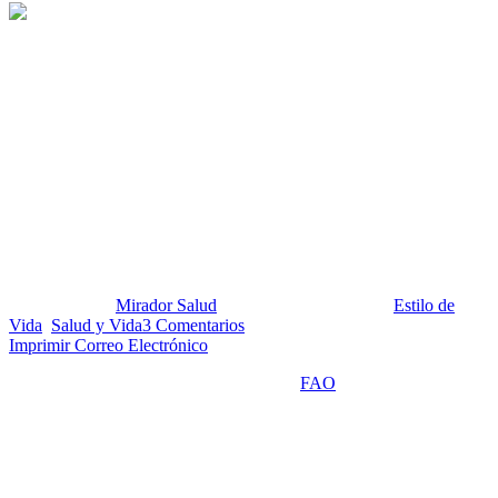
¿Por qué es importante conocer
el consumo de frutas y
hortalizas y qué tiene que ver
con la seguridad alimentaria de
una población?
Publicado por:
Mirador Salud
Fecha:
3 mayo, 2022
En:
Estilo de
Vida
,
Salud y Vida
3 Comentarios
Imprimir
Correo Electrónico
Sobre Seguridad alimentaria.
Según la
FAO
, la seguridad
alimentaria existe cuando “todas las personas tienen —en todo
momento— acceso físico, social y económico a alimentos
suficientes, inocuos y nutritivos que satisfacen sus necesidades
energéticas diarias y preferencias alimentarias para llevar una vida
activa y sana”. Por otro lado, la seguridad alimentaria en el hogar