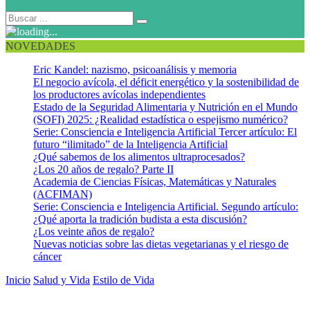
NOVEDADES
Eric Kandel: nazismo, psicoanálisis y memoria
El negocio avícola, el déficit energético y la sostenibilidad de
los productores avícolas independientes
Estado de la Seguridad Alimentaria y Nutrición en el Mundo
(SOFI) 2025: ¿Realidad estadística o espejismo numérico?
Serie: Consciencia e Inteligencia Artificial Tercer artículo: El
futuro “ilimitado” de la Inteligencia Artificial
¿Qué sabemos de los alimentos ultraprocesados?
¿Los 20 años de regalo? Parte II
Academia de Ciencias Físicas, Matemáticas y Naturales
(ACFIMAN)
Serie: Consciencia e Inteligencia Artificial. Segundo artículo:
¿Qué aporta la tradición budista a esta discusión?
¿Los veinte años de regalo?
Nuevas noticias sobre las dietas vegetarianas y el riesgo de
cáncer
Inicio
Salud y Vida
Estilo de Vida
¿Por qué es importante conocer el
consumo de frutas y hortalizas y qué tiene que ver con la seguridad
alimentaria de una población?