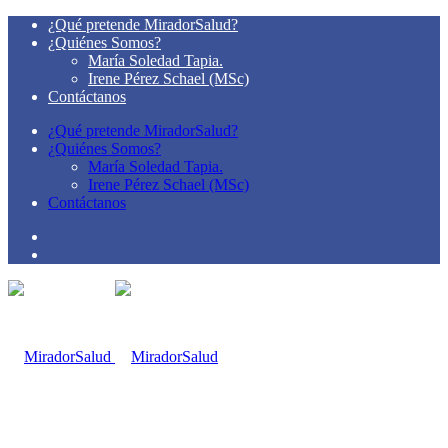
¿Qué pretende MiradorSalud?
¿Quiénes Somos?
María Soledad Tapia.
Irene Pérez Schael (MSc)
Contáctanos
¿Qué pretende MiradorSalud?
¿Quiénes Somos?
María Soledad Tapia.
Irene Pérez Schael (MSc)
Contáctanos