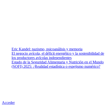
Somos un equipo de investigadores, profesionales de la salud y
ramas afines y de la comunicación comprometidos con la promoción
de una salud responsable. El sitio web MiradorSalud cuenta con un
equipo de colaboradores con ética, sentido crítico y responsabilidad
para abordar los temas fundamentales de nuestra página: Salud y
Vida (estilo de vida y nutrición), Vacunas, Salud Pública y Salud
Mental.
Entradas recientes
Eric Kandel: nazismo, psicoanálisis y memoria
El negocio avícola, el déficit energético y la sostenibilidad de
los productores avícolas independientes
Estado de la Seguridad Alimentaria y Nutrición en el Mundo
(SOFI) 2025: ¿Realidad estadística o espejismo numérico?
Nuestra misión
Nuestra misión primordial es estimular una actitud proactiva hacia
una vida saludable, como individuos y como sociedad, mediante la
difusión de información al día que promueva el desarrollo de una
mayor conciencia sobre la prevención en salud.
Acceder