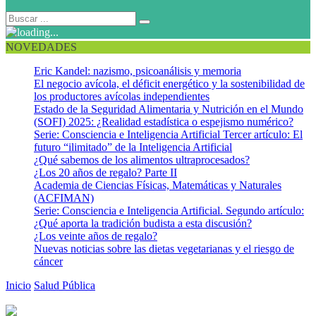
NOVEDADES
Eric Kandel: nazismo, psicoanálisis y memoria
El negocio avícola, el déficit energético y la sostenibilidad de
los productores avícolas independientes
Estado de la Seguridad Alimentaria y Nutrición en el Mundo
(SOFI) 2025: ¿Realidad estadística o espejismo numérico?
Serie: Consciencia e Inteligencia Artificial Tercer artículo: El
futuro “ilimitado” de la Inteligencia Artificial
¿Qué sabemos de los alimentos ultraprocesados?
¿Los 20 años de regalo? Parte II
Academia de Ciencias Físicas, Matemáticas y Naturales
(ACFIMAN)
Serie: Consciencia e Inteligencia Artificial. Segundo artículo:
¿Qué aporta la tradición budista a esta discusión?
¿Los veinte años de regalo?
Nuevas noticias sobre las dietas vegetarianas y el riesgo de
cáncer
Inicio
Salud Pública
Se necesita invertir en agua y saneamiento
ambiental para combatir el cólera en Haití y República Dominicana