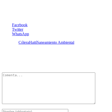
Roses directora de la PAHO.
MiradorSalud
Facebook
Twitter
WhatsApp
Etiquetas:
Cólera
Haití
Saneamiento Ambiental
Deja un Comentario
Tu dirección de correo electrónico no será publicada.
Los campos
obligatorios están marcados con
*