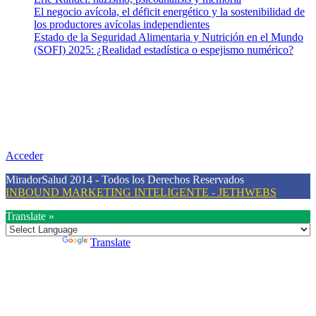
El negocio avícola, el déficit energético y la sostenibilidad de
los productores avícolas independientes
Estado de la Seguridad Alimentaria y Nutrición en el Mundo
(SOFI) 2025: ¿Realidad estadística o espejismo numérico?
Nuestra misión
Nuestra misión primordial es estimular una actitud proactiva hacia
una vida saludable, como individuos y como sociedad, mediante la
difusión de información al día que promueva el desarrollo de una
mayor conciencia sobre la prevención en salud.
Acceder
MiradorSalud 2014 - Todos los Derechos Reservados
INBOUND MARKETING INTELIGENTE - JETHWEBS
Translate »
Powered by
Translate