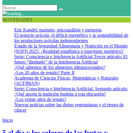
NOVEDADES
Eric Kandel: nazismo, psicoanálisis y memoria
El negocio avícola, el déficit energético y la sostenibilidad de
los productores avícolas independientes
Estado de la Seguridad Alimentaria y Nutrición en el Mundo
(SOFI) 2025: ¿Realidad estadística o espejismo numérico?
Serie: Consciencia e Inteligencia Artificial Tercer artículo: El
futuro “ilimitado” de la Inteligencia Artificial
¿Qué sabemos de los alimentos ultraprocesados?
¿Los 20 años de regalo? Parte II
Academia de Ciencias Físicas, Matemáticas y Naturales
(ACFIMAN)
Serie: Consciencia e Inteligencia Artificial. Segundo artículo:
¿Qué aporta la tradición budista a esta discusión?
¿Los veinte años de regalo?
Nuevas noticias sobre las dietas vegetarianas y el riesgo de
cáncer
Inicio
Año Internacional de las Frutas y Hortalizas
5 al día y los colores de las frutas y