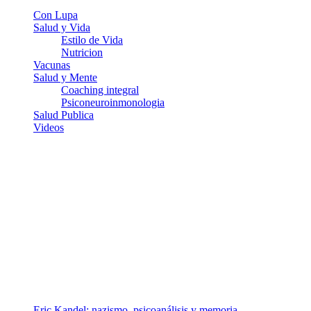
Con Lupa
Salud y Vida
Estilo de Vida
Nutricion
Vacunas
Salud y Mente
Coaching integral
Psiconeuroinmonologia
Salud Publica
Videos
¿Quiénes somos?
Somos un equipo de investigadores, profesionales de la salud y
ramas afines y de la comunicación comprometidos con la promoción
de una salud responsable. El sitio web MiradorSalud cuenta con un
equipo de colaboradores con ética, sentido crítico y responsabilidad
para abordar los temas fundamentales de nuestra página: Salud y
Vida (estilo de vida y nutrición), Vacunas, Salud Pública y Salud
Mental.
Entradas recientes
Eric Kandel: nazismo, psicoanálisis y memoria