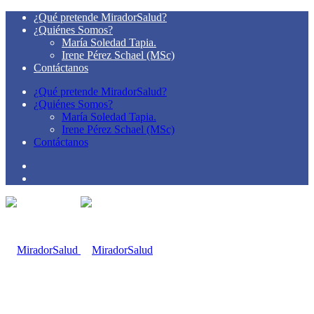
¿Qué pretende MiradorSalud?
¿Quiénes Somos?
María Soledad Tapia.
Irene Pérez Schael (MSc)
Contáctanos
¿Qué pretende MiradorSalud?
¿Quiénes Somos?
María Soledad Tapia.
Irene Pérez Schael (MSc)
Contáctanos