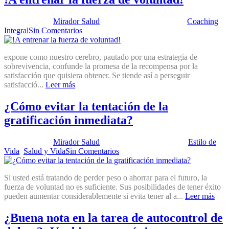
Publicado por:
Mirador Salud
Fecha:
24 marzo, 2015
En:
Coaching
Integral
Sin Comentarios
expone como nuestro cerebro, pautado por una estrategia de
sobrevivencia, confunde la promesa de la recompensa por la
satisfacción que quisiera obtener. Se tiende así a perseguir
satisfacció...
Leer más
¿Cómo evitar la tentación de la
gratificación inmediata?
Publicado por:
Mirador Salud
Fecha:
13 agosto, 2013
En:
Estilo de
Vida
,
Salud y Vida
Sin Comentarios
Si usted está tratando de perder peso o ahorrar para el futuro, la
fuerza de voluntad no es suficiente. Sus posibilidades de tener éxito
pueden aumentar considerablemente si evita tener al a...
Leer más
¿Buena nota en la tarea de autocontrol de