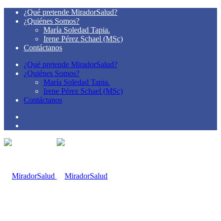
¿Qué pretende MiradorSalud?
¿Quiénes Somos?
María Soledad Tapia.
Irene Pérez Schael (MSc)
Contáctanos
¿Qué pretende MiradorSalud?
¿Quiénes Somos?
María Soledad Tapia.
Irene Pérez Schael (MSc)
Contáctanos