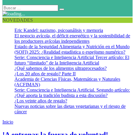
NOVEDADES
Eric Kandel: nazismo, psicoanálisis y memoria
El negocio avícola, el déficit energético y la sostenibilidad de
los productores avícolas independientes
Estado de la Seguridad Alimentaria y Nutrición en el Mundo
(SOFI) 2025: ¿Realidad estadística o espejismo numérico?
Serie: Consciencia e Inteligencia Artificial Tercer artículo: El
futuro “ilimitado” de la Inteligencia Artificial
¿Qué sabemos de los alimentos ultraprocesados?
¿Los 20 años de regalo? Parte II
Academia de Ciencias Físicas, Matemáticas y Naturales
(ACFIMAN)
Serie: Consciencia e Inteligencia Artificial. Segundo artículo:
¿Qué aporta la tradición budista a esta discusión?
¿Los veinte años de regalo?
Nuevas noticias sobre las dietas vegetarianas y el riesgo de
cáncer
Inicio
Autocontrol
!A entrenar la fuerza de voluntad!