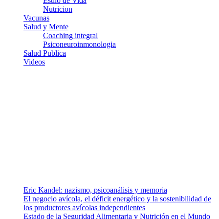
Estilo de Vida
Nutricion
Vacunas
Salud y Mente
Coaching integral
Psiconeuroinmonologia
Salud Publica
Videos
¿Quiénes somos?
Somos un equipo de investigadores, profesionales de la salud y
ramas afines y de la comunicación comprometidos con la promoción
de una salud responsable. El sitio web MiradorSalud cuenta con un
equipo de colaboradores con ética, sentido crítico y responsabilidad
para abordar los temas fundamentales de nuestra página: Salud y
Vida (estilo de vida y nutrición), Vacunas, Salud Pública y Salud
Mental.
Entradas recientes
Eric Kandel: nazismo, psicoanálisis y memoria
El negocio avícola, el déficit energético y la sostenibilidad de
los productores avícolas independientes
Estado de la Seguridad Alimentaria y Nutrición en el Mundo