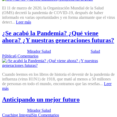
El 11 de marzo de 2020, la Organización Mundial de la Salud
(OMS) decretó la pandemia de COVID-19, después de haber
informado en varias oportunidades y en forma alarmante que el virus
detect...
Leer más
¿Se acabó la Pandemia? ¿Qué viene
ahora? ¿Y nuestras generaciones futuras?
Publicado por:
Mirador Salud
Fecha:
5 abril, 2022
En:
Salud
Pública
6 Comentarios
Cuando leemos en los libros de historia el devenir de la pandemia de
influenza (virus H1N1) de 1918, que mató al menos a 50 millones
de personas en todo el mundo, encontramos que las reseñas...
Leer
más
Anticipando un mejor futuro
Publicado por:
Mirador Salud
Fecha:
25 noviembre, 2014
En:
Coaching Integral
Sin Comentarios