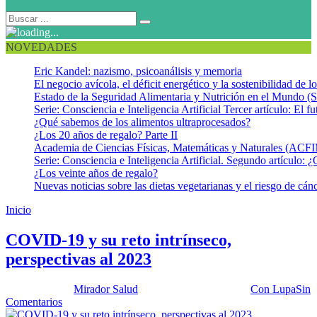
NOVEDADES
Eric Kandel: nazismo, psicoanálisis y memoria
El negocio avícola, el déficit energético y la sostenibilidad de 
Estado de la Seguridad Alimentaria y Nutrición en el Mundo (S
Serie: Consciencia e Inteligencia Artificial Tercer artículo: El fu
¿Qué sabemos de los alimentos ultraprocesados?
¿Los 20 años de regalo? Parte II
Academia de Ciencias Físicas, Matemáticas y Naturales (AC
Serie: Consciencia e Inteligencia Artificial. Segundo artículo: ¿
¿Los veinte años de regalo?
Nuevas noticias sobre las dietas vegetarianas y el riesgo de cán
Inicio
Cambios sociales
COVID-19 y su reto intrínseco,
perspectivas al 2023
Publicado por:
Mirador Salud
Fecha:
11 abril, 2023
En:
Con Lupa
Sin
Comentarios