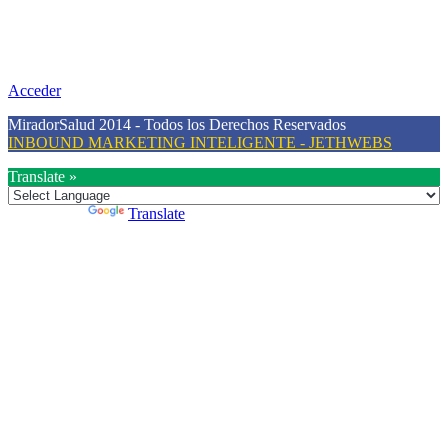
Nuestra misión primordial es estimular una actitud proactiva hacia
una vida saludable, como individuos y como sociedad, mediante la
difusión de información al día que promueva el desarrollo de una
mayor conciencia sobre la prevención en salud.
Acceder
MiradorSalud 2014 - Todos los Derechos Reservados
INBOUND MARKETING INTELIGENTE - JETHWEBS
Translate »
Powered by
Translate