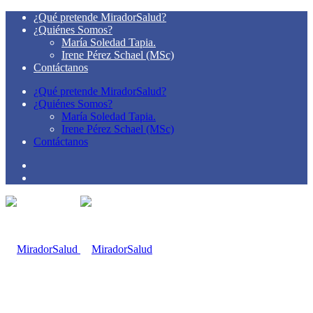
¿Qué pretende MiradorSalud?
¿Quiénes Somos?
María Soledad Tapia.
Irene Pérez Schael (MSc)
Contáctanos
¿Qué pretende MiradorSalud?
¿Quiénes Somos?
María Soledad Tapia.
Irene Pérez Schael (MSc)
Contáctanos