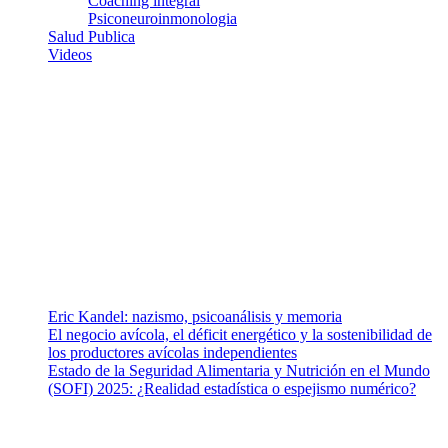
Coaching integral
Psiconeuroinmonologia
Salud Publica
Videos
¿Quiénes somos?
Somos un equipo de investigadores, profesionales de la salud y
ramas afines y de la comunicación comprometidos con la promoción
de una salud responsable. El sitio web MiradorSalud cuenta con un
equipo de colaboradores con ética, sentido crítico y responsabilidad
para abordar los temas fundamentales de nuestra página: Salud y
Vida (estilo de vida y nutrición), Vacunas, Salud Pública y Salud
Mental.
Entradas recientes
Eric Kandel: nazismo, psicoanálisis y memoria
El negocio avícola, el déficit energético y la sostenibilidad de
los productores avícolas independientes
Estado de la Seguridad Alimentaria y Nutrición en el Mundo
(SOFI) 2025: ¿Realidad estadística o espejismo numérico?
Nuestra misión