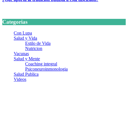
24 marzo, 2026
Categorias
Con Lupa
Salud y Vida
Estilo de Vida
Nutricion
Vacunas
Salud y Mente
Coaching integral
Psiconeuroinmonologia
Salud Publica
Videos
¿Quiénes somos?
Somos un equipo de investigadores, profesionales de la salud y
ramas afines y de la comunicación comprometidos con la promoción
de una salud responsable. El sitio web MiradorSalud cuenta con un
equipo de colaboradores con ética, sentido crítico y responsabilidad
para abordar los temas fundamentales de nuestra página: Salud y
Vida (estilo de vida y nutrición), Vacunas, Salud Pública y Salud