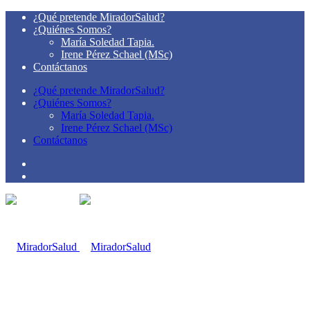
¿Qué pretende MiradorSalud?
¿Quiénes Somos?
María Soledad Tapia.
Irene Pérez Schael (MSc)
Contáctanos
¿Qué pretende MiradorSalud?
¿Quiénes Somos?
María Soledad Tapia.
Irene Pérez Schael (MSc)
Contáctanos