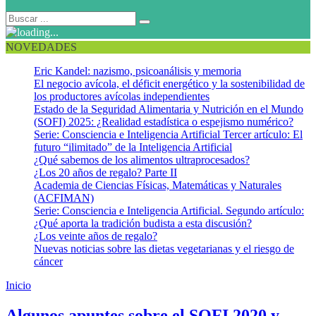
NOVEDADES
Eric Kandel: nazismo, psicoanálisis y memoria
El negocio avícola, el déficit energético y la sostenibilidad de
los productores avícolas independientes
Estado de la Seguridad Alimentaria y Nutrición en el Mundo
(SOFI) 2025: ¿Realidad estadística o espejismo numérico?
Serie: Consciencia e Inteligencia Artificial Tercer artículo: El
futuro “ilimitado” de la Inteligencia Artificial
¿Qué sabemos de los alimentos ultraprocesados?
¿Los 20 años de regalo? Parte II
Academia de Ciencias Físicas, Matemáticas y Naturales
(ACFIMAN)
Serie: Consciencia e Inteligencia Artificial. Segundo artículo:
¿Qué aporta la tradición budista a esta discusión?
¿Los veinte años de regalo?
Nuevas noticias sobre las dietas vegetarianas y el riesgo de
cáncer
Inicio
Encovi
Algunos apuntes sobre el SOFI 2020 y