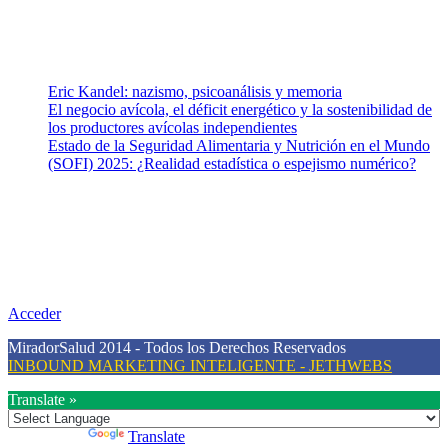
Mental.
Entradas recientes
Eric Kandel: nazismo, psicoanálisis y memoria
El negocio avícola, el déficit energético y la sostenibilidad de
los productores avícolas independientes
Estado de la Seguridad Alimentaria y Nutrición en el Mundo
(SOFI) 2025: ¿Realidad estadística o espejismo numérico?
Nuestra misión
Nuestra misión primordial es estimular una actitud proactiva hacia
una vida saludable, como individuos y como sociedad, mediante la
difusión de información al día que promueva el desarrollo de una
mayor conciencia sobre la prevención en salud.
Acceder
MiradorSalud 2014 - Todos los Derechos Reservados
INBOUND MARKETING INTELIGENTE - JETHWEBS
Translate »
Powered by
Translate