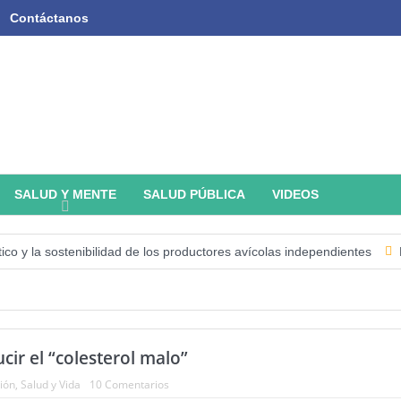
Contáctanos
SALUD Y MENTE
SALUD PÚBLICA
VIDEOS
 la sostenibilidad de los productores avícolas independientes
Estado
ucir el “colesterol malo”
ión
,
Salud y Vida
10 Comentarios