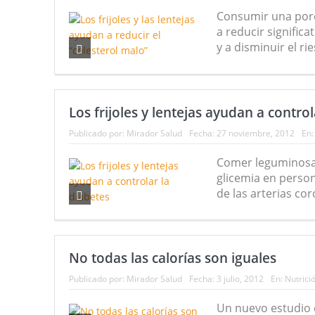
Consumir una porci
a reducir signifi
y a disminuir el ri
Los frijoles y lentejas ayudan a control
Publicado por:
Mirador Salud
Fecha:
27 noviembre, 2012
En
Comer leguminosas 
glicemia en person
de las arterias cor
No todas las calorías son iguales
Publicado por:
Mirador Salud
Fecha:
3 julio, 2012
En:
Nutrici
Un nuevo estudio d