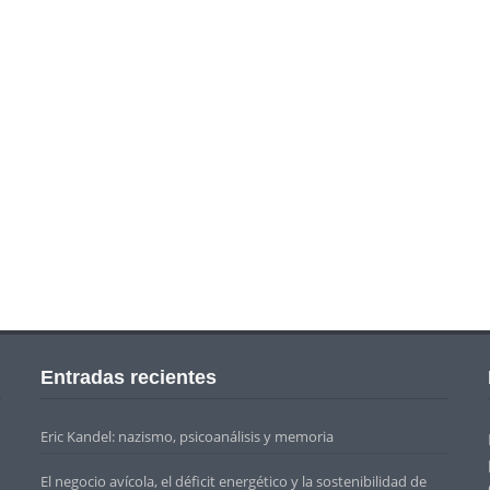
Entradas recientes
Eric Kandel: nazismo, psicoanálisis y memoria
El negocio avícola, el déficit energético y la sostenibilidad de