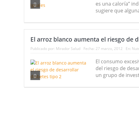
es una caloría” in
sugiere que alguna
El arroz blanco aumenta el riesgo de d
Publicado por:
Mirador Salud
Fecha:
27 marzo, 2012
En:
Nutr
El consumo excesiv
del riesgo de desar
un grupo de invest