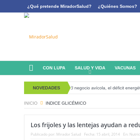
¿Qué pretende MiradorSalud?
¿Quiénes Somos?
CON LUPA
SALUD Y VIDA
VACUNAS
 psicoanálisis y memoria
NOVEDADES
El negocio avícola, el déficit energético y
INICIO
INDICE GLICÉMICO
Los frijoles y las lentejas ayudan a red
Publicado por:
Mirador Salud
Fecha:
15 abril, 2014
En:
Nutric