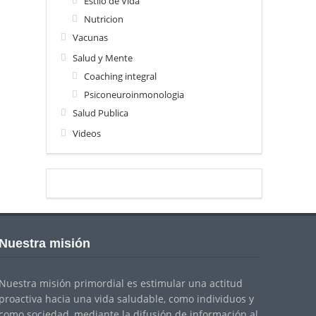
Estilo de Vida
Nutricion
Vacunas
Salud y Mente
Coaching integral
Psiconeuroinmonologia
Salud Publica
Videos
Nuestra misión
Nuestra misión primordial es estimular una actitud
proactiva hacia una vida saludable, como individuos y
como sociedad, mediante la difusión de información al