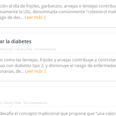
ón al día de frijoles, garbanzos, arvejas o lentejas contrib
cativamente la LDL, denominada comúnmente “colesterol mal
esgo de des...
Leer más
ar la diabetes
:
Nutrición
,
Salud y Vida
3 Comentarios
como las lentejas, frijoles y arvejas contribuye a controlar
as con diabetes tipo 2, y disminuye el riesgo de enfermeda
onarias, de...
Leer más
ón
,
Salud y Vida
Sin Comentarios
esafía el concepto tradicional que propone que “una calor