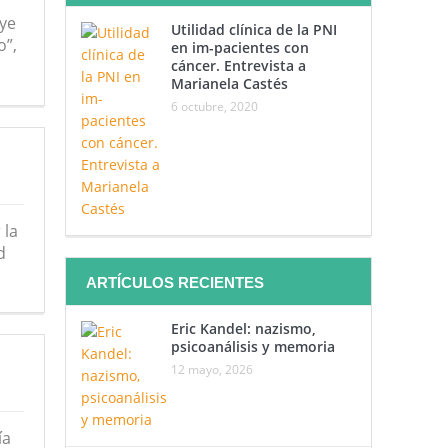
uye
Utilidad clínica de la PNI
o”,
en im-pacientes con
cáncer. Entrevista a
Marianela Castés
6 octubre, 2020
 la
d
ARTÍCULOS RECIENTES
Eric Kandel: nazismo,
psicoanálisis y memoria
12 mayo, 2026
ía