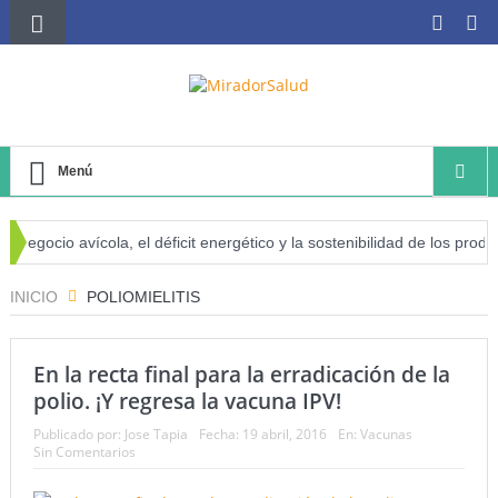
Menú
negocio avícola, el déficit energético y la sostenibilidad de los product
sgo de cáncer
INICIO
POLIOMIELITIS
En la recta final para la erradicación de la
polio. ¡Y regresa la vacuna IPV!
Publicado por:
Jose Tapia
Fecha:
19 abril, 2016
En:
Vacunas
Sin Comentarios