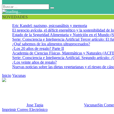
NOVEDADES
Eric Kandel: nazismo, psicoanálisis y memoria
El negocio avícola, el déficit energético y la sostenibilidad de 
Estado de la Seguridad Alimentaria y Nutrición en el Mundo (S
Serie: Consciencia e Inteligencia Artificial Tercer artículo: El fu
¿Qué sabemos de los alimentos ultraprocesados?
¿Los 20 años de regalo? Parte II
Academia de Ciencias Físicas, Matemáticas y Naturales (AC
Serie: Consciencia e Inteligencia Artificial. Segundo artículo: ¿
¿Los veinte años de regalo?
Nuevas noticias sobre las dietas vegetarianas y el riesgo de cán
Inicio
Vacunas
En la recta final para la erradicación de la polio. ¡Y r
En la recta final para la erradic
Publicado por:
Jose Tapia
Fecha:
19 abril, 2016
En:
Vacunas
Sin Comen
Imprimir
Correo Electrónico