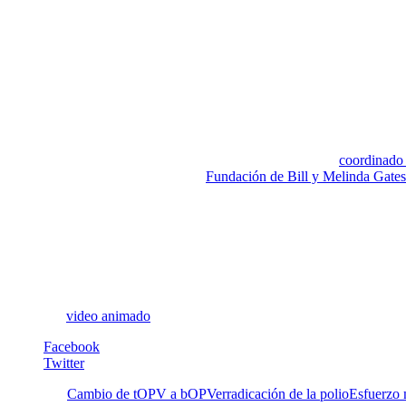
Este cambio implica un gran esfuerzo global de todos los hacedores y 
vacunas. Los costos estimados para llevar a cabo el plan desde 2013 
de 70 países.
El personal entrenado que trabaja en la iniciativa la “Iniciativa Global
dispensar suplementos de vitamina A, mosquiteros para la malaria y trat
Se ha recomendado fortalecer especialmente a 10 países que requiere
Sudán del Sur) debido a sus condiciones económicas limitadas y a con
Esto constituye un esfuerzo de cooperación internacional,
coordinado
(CDC, por sus siglas en inglés), la
Fundación de Bill y Melinda Gates
padres y los donantes porque se necesita mucho financiamiento para c
Mientras exista un caso de polio en el mundo continuará el riesgo del 
¡Esta lucha debe continuar para al fin lograr eliminar esta terrible enfe
Irene Pérez Schael
Nota: Ver
video animado
.
Facebook
Twitter
Etiquetas:
Cambio de tOPV a bOPV
erradicación de la polio
Esfuerzo 