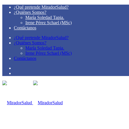
¿Qué pretende MiradorSalud?
¿Quiénes Somos?
María Soledad Tapia.
Irene Pérez Schael (MSc)
Contáctanos
¿Qué pretende MiradorSalud?
¿Quiénes Somos?
María Soledad Tapia.
Irene Pérez Schael (MSc)
Contáctanos