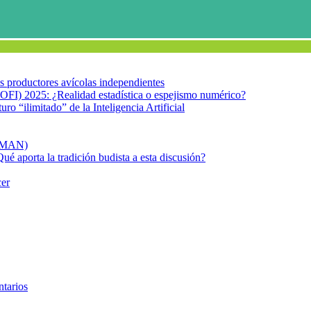
los productores avícolas independientes
OFI) 2025: ¿Realidad estadística o espejismo numérico?
turo “ilimitado” de la Inteligencia Artificial
FIMAN)
Qué aporta la tradición budista a esta discusión?
cer
egresa la vacuna IPV!
ación de la polio. ¡Y regresa la 
tarios