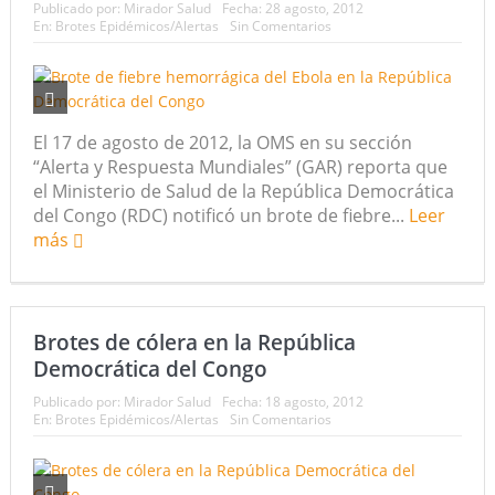
Publicado por:
Mirador Salud
Fecha:
28 agosto, 2012
En:
Brotes Epidémicos/Alertas
Sin Comentarios
El 17 de agosto de 2012, la OMS en su sección
“Alerta y Respuesta Mundiales” (GAR) reporta que
el Ministerio de Salud de la República Democrática
del Congo (RDC) notificó un brote de fiebre...
Leer
más
Brotes de cólera en la República
Democrática del Congo
Publicado por:
Mirador Salud
Fecha:
18 agosto, 2012
En:
Brotes Epidémicos/Alertas
Sin Comentarios