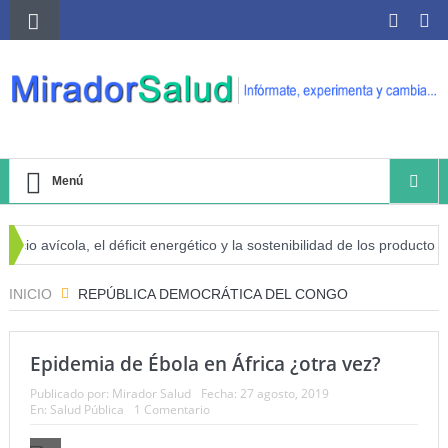
Menú
o avícola, el déficit energético y la sostenibilidad de los productores a
 cáncer
INICIO
REPÚBLICA DEMOCRÁTICA DEL CONGO
Epidemia de Ébola en África ¿otra vez?
Publicado por:
Mirador Salud
Fecha:
27 agosto, 2019
En:
Salud Pública
1 Comentario