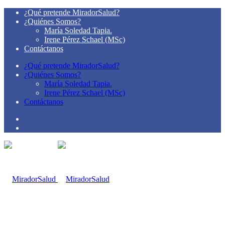
¿Qué pretende MiradorSalud?
¿Quiénes Somos?
María Soledad Tapia.
Irene Pérez Schael (MSc)
Contáctanos
¿Qué pretende MiradorSalud?
¿Quiénes Somos?
María Soledad Tapia.
Irene Pérez Schael (MSc)
Contáctanos