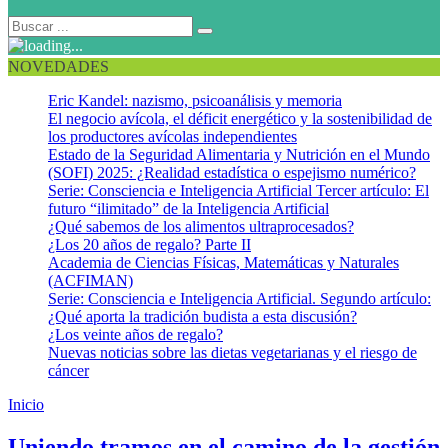
NOVEDADES
Eric Kandel: nazismo, psicoanálisis y memoria
El negocio avícola, el déficit energético y la sostenibilidad de
los productores avícolas independientes
Estado de la Seguridad Alimentaria y Nutrición en el Mundo
(SOFI) 2025: ¿Realidad estadística o espejismo numérico?
Serie: Consciencia e Inteligencia Artificial Tercer artículo: El
futuro “ilimitado” de la Inteligencia Artificial
¿Qué sabemos de los alimentos ultraprocesados?
¿Los 20 años de regalo? Parte II
Academia de Ciencias Físicas, Matemáticas y Naturales
(ACFIMAN)
Serie: Consciencia e Inteligencia Artificial. Segundo artículo:
¿Qué aporta la tradición budista a esta discusión?
¿Los veinte años de regalo?
Nuevas noticias sobre las dietas vegetarianas y el riesgo de
cáncer
Inicio
Sencamer
Uniendo tramos en el camino de la gestión