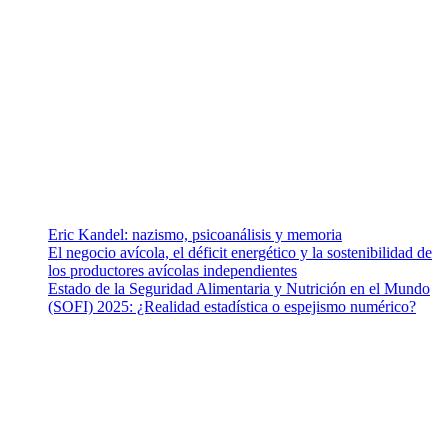
¿Quiénes somos?
Somos un equipo de investigadores, profesionales de la salud y
ramas afines y de la comunicación comprometidos con la promoción
de una salud responsable. El sitio web MiradorSalud cuenta con un
equipo de colaboradores con ética, sentido crítico y responsabilidad
para abordar los temas fundamentales de nuestra página: Salud y
Vida (estilo de vida y nutrición), Vacunas, Salud Pública y Salud
Mental.
Entradas recientes
Eric Kandel: nazismo, psicoanálisis y memoria
El negocio avícola, el déficit energético y la sostenibilidad de
los productores avícolas independientes
Estado de la Seguridad Alimentaria y Nutrición en el Mundo
(SOFI) 2025: ¿Realidad estadística o espejismo numérico?
Nuestra misión
Nuestra misión primordial es estimular una actitud proactiva hacia
una vida saludable, como individuos y como sociedad, mediante la
difusión de información al día que promueva el desarrollo de una
mayor conciencia sobre la prevención en salud.