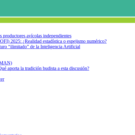
los productores avícolas independientes
OFI) 2025: ¿Realidad estadística o espejismo numérico?
turo “ilimitado” de la Inteligencia Artificial
FIMAN)
Qué aporta la tradición budista a esta discusión?
cer
e sarampión en España debido al repunte de casos
icación de la vacuna de sarampió