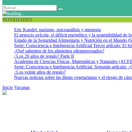
NOVEDADES
Eric Kandel: nazismo, psicoanálisis y memoria
El negocio avícola, el déficit energético y la sostenibilidad de 
Estado de la Seguridad Alimentaria y Nutrición en el Mundo (S
Serie: Consciencia e Inteligencia Artificial Tercer artículo: El fu
¿Qué sabemos de los alimentos ultraprocesados?
¿Los 20 años de regalo? Parte II
Academia de Ciencias Físicas, Matemáticas y Naturales (AC
Serie: Consciencia e Inteligencia Artificial. Segundo artículo: ¿
¿Los veinte años de regalo?
Nuevas noticias sobre las dietas vegetarianas y el riesgo de cán
Inicio
Vacunas
Adelanto en la edad para la aplicación de la vacuna d
Adelanto en la edad para la apl
de casos