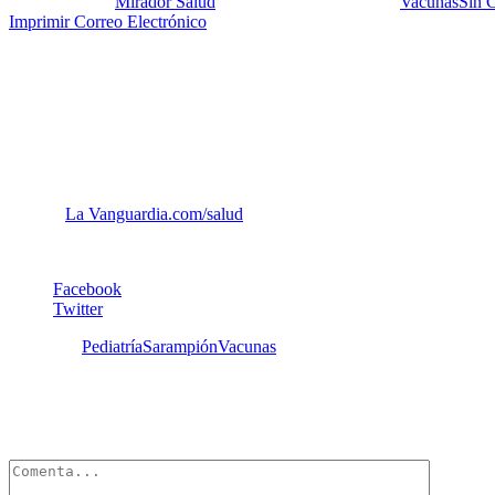
Publicado por:
Mirador Salud
Fecha:
12 enero, 2012
En:
Vacunas
Sin 
Imprimir
Correo Electrónico
La Asociación Española de Pediatría (AEP), ha recomendado modificar 
se aplica a los 15 meses, y la segunda dosis a los 2 años. Esto se d
91%. En Europa los casos llegan a 30.917.
Entre las causas asociadas a este brote de casos de sarampión se encue
al pediatra ya una visión naturista de la vida donde tiene cabida que
erróneamente vinculada al autismo.
Fuente:
La Vanguardia.com/salud
Facebook
Twitter
Etiquetas:
Pediatría
Sarampión
Vacunas
Deja un Comentario
Tu dirección de correo electrónico no será publicada.
Los campos obli