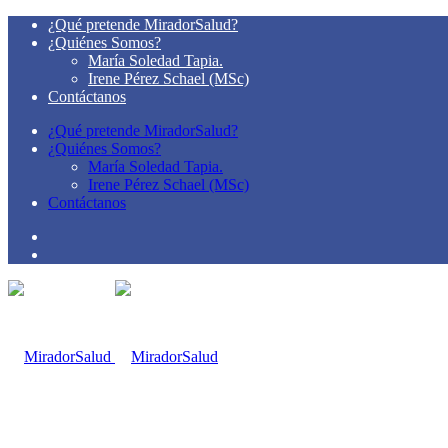
¿Qué pretende MiradorSalud?
¿Quiénes Somos?
María Soledad Tapia.
Irene Pérez Schael (MSc)
Contáctanos
¿Qué pretende MiradorSalud?
¿Quiénes Somos?
María Soledad Tapia.
Irene Pérez Schael (MSc)
Contáctanos