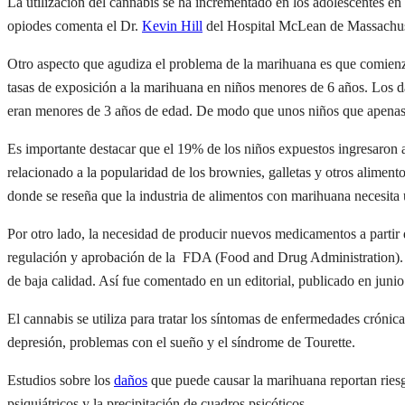
La utilización del cannabis se ha incrementado en los adolescentes e
opiodes comenta el Dr.
Kevin Hill
del Hospital McLean de Massachuse
Otro aspecto que agudiza el problema de la marihuana es que comienz
tasas de exposición a la marihuana en niños menores de 6 años. Los d
eran menores de 3 años de edad. De modo que unos niños que apenas
Es importante destacar que el 19% de los niños expuestos ingresaron 
relacionado a la popularidad de los brownies, galletas y otros alime
donde se reseña que la industria de alimentos con marihuana necesita 
Por otro lado, la necesidad de producir nuevos medicamentos a partir 
regulación y aprobación de la FDA (Food and Drug Administration). Es
de baja calidad. Así fue comentado en un editorial, publicado en juni
El cannabis se utiliza para tratar los síntomas de enfermedades crónica
depresión, problemas con el sueño y el síndrome de Tourette.
Estudios sobre los
daños
que puede causar la marihuana reportan riesgo
psiquiátricos y la precipitación de cuadros psicóticos.