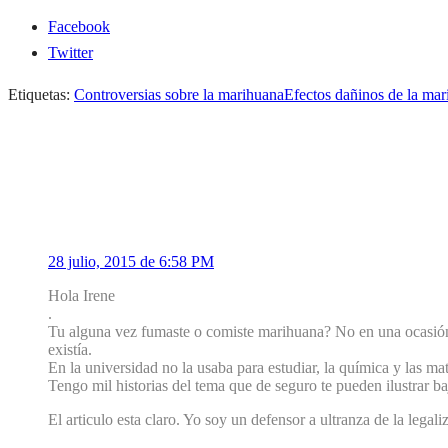
Facebook
Twitter
Etiquetas:
Controversias sobre la marihuana
Efectos dañinos de la ma
2 Comentarios
1
Eduardo Pérez Guardia
28 julio, 2015 de 6:58 PM
Hola Irene
.
Tu alguna vez fumaste o comiste marihuana? No en una ocasión,
existía.
En la universidad no la usaba para estudiar, la química y las m
Tengo mil historias del tema que de seguro te pueden ilustrar ba
El articulo esta claro. Yo soy un defensor a ultranza de la lega