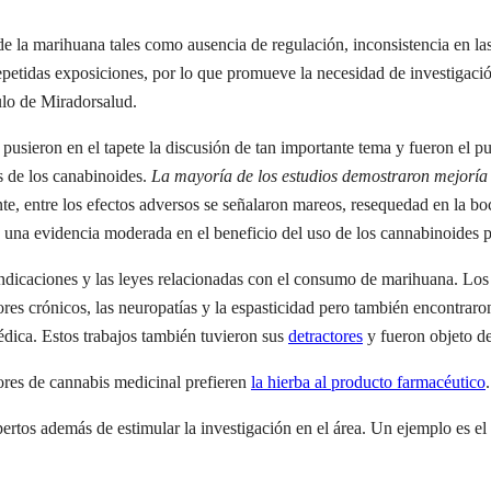
a de la marihuana tales como ausencia de regulación, inconsistencia en l
epetidas exposiciones, por lo que promueve la necesidad de investigaci
ulo de Miradorsalud.
eron en el tapete la discusión de tan importante tema y fueron el punto
os de los canabinoides.
La mayoría de los estudios demostraron mejoría 
te, entre los efectos adversos se señalaron mareos, resequedad en la boc
 una evidencia moderada en el beneficio del uso de los cannabinoides pa
indicaciones y las leyes relacionadas con el consumo de marihuana. Los
ores crónicos, las neuropatías y la espasticidad pero también encontra
dica. Estos trabajos también tuvieron sus
detractores
y fueron objeto de 
ores de cannabis medicinal prefieren
la hierba al producto farmacéutico
.
ertos además de estimular la investigación en el área. Un ejemplo es el