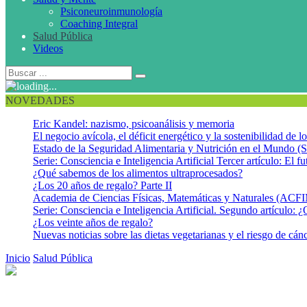
Psiconeuroinmunología
Coaching Integral
Salud Pública
Videos
NOVEDADES
Eric Kandel: nazismo, psicoanálisis y memoria
El negocio avícola, el déficit energético y la sostenibilidad de 
Estado de la Seguridad Alimentaria y Nutrición en el Mundo (S
Serie: Consciencia e Inteligencia Artificial Tercer artículo: El fu
¿Qué sabemos de los alimentos ultraprocesados?
¿Los 20 años de regalo? Parte II
Academia de Ciencias Físicas, Matemáticas y Naturales (AC
Serie: Consciencia e Inteligencia Artificial. Segundo artículo: ¿
¿Los veinte años de regalo?
Nuevas noticias sobre las dietas vegetarianas y el riesgo de cán
Inicio
Salud Pública
Controversias sobre la marihuana: lo bueno, lo m
Controversias sobre la marihuana