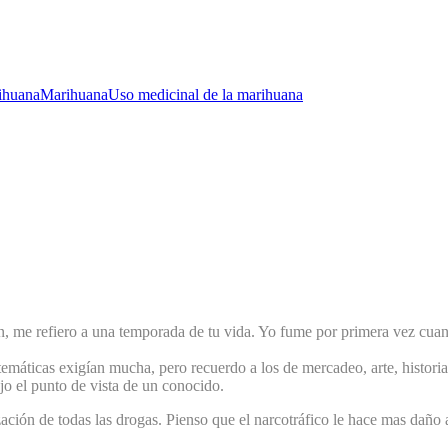
rihuana
Marihuana
Uso medicinal de la marihuana
 me refiero a una temporada de tu vida. Yo fume por primera vez cuand
atemáticas exigían mucha, pero recuerdo a los de mercadeo, arte, histor
jo el punto de vista de un conocido.
lización de todas las drogas. Pienso que el narcotráfico le hace mas daño