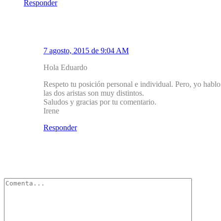
Responder
1.1
Mirador Salud
7 agosto, 2015 de 9:04 AM
Hola Eduardo
Respeto tu posición personal e individual. Pero, yo hablo
las dos aristas son muy distintos.
Saludos y gracias por tu comentario.
Irene
Responder
Deja un Comentario
Tu dirección de correo electrónico no será publicada.
Los campos obli