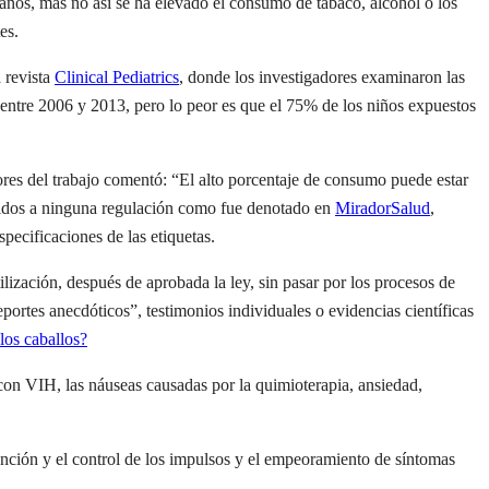
ños, más no así se ha elevado el consumo de tabaco, alcohol o los
es.
 revista
Clinical Pediatrics
, donde los investigadores examinaron las
entre 2006 y 2013, pero lo peor es que el 75% de los niños expuestos
ores del trabajo comentó: “El alto porcentaje de consumo puede estar
metidos a ninguna regulación como fue denotado en
MiradorSalud
,
pecificaciones de las etiquetas.
ización, después de aprobada la ley, sin pasar por los procesos de
rtes anecdóticos”, testimonios individuales o evidencias científicas
los caballos?
s con VIH, las náuseas causadas por la quimioterapia, ansiedad,
ención y el control de los impulsos y el empeoramiento de síntomas