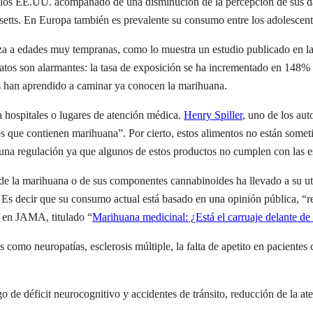
n los EE.UU. acompañado de una disminución de la percepción de sus da
tts. En Europa también es prevalente su consumo entre los adolescent
a a edades muy tempranas, como lo muestra un estudio publicado en la
atos son alarmantes: la tasa de exposición se ha incrementado en 148% 
 han aprendido a caminar ya conocen la marihuana.
a hospitales o lugares de atención médica.
Henry Spiller
, uno de los aut
ntos que contienen marihuana”. Por cierto, estos alimentos no están so
una regulación ya que algunos de estos productos no cumplen con las es
de la marihuana o de sus componentes cannabinoides ha llevado a su util
 decir que su consumo actual está basado en una opinión pública, “repo
o en JAMA, titulado “
Marihuana medicinal: ¿Está el carruaje delante de 
s como neuropatías, esclerosis múltiple, la falta de apetito en paciente
 de déficit neurocognitivo y accidentes de tránsito, reducción de la at