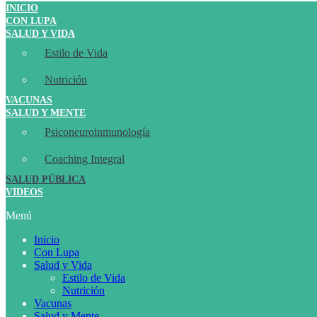
INICIO
CON LUPA
SALUD Y VIDA
Estilo de Vida
Nutrición
VACUNAS
SALUD Y MENTE
Psiconeuroinmunología
Coaching Integral
SALUD PÚBLICA
VIDEOS
Menú
Inicio
Con Lupa
Salud y Vida
Estilo de Vida
Nutrición
Vacunas
Salud y Mente