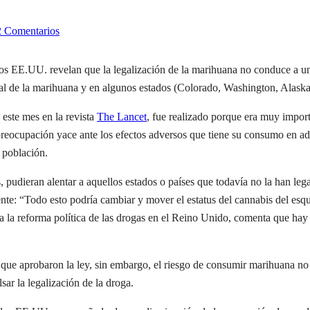
2 Comentarios
 los EE.UU. revelan que la legalización de la marihuana no conduce a 
nal de la marihuana y en algunos estados (Colorado, Washington, Alask
este mes en la revista
The Lancet
, fue realizado porque era muy import
eocupación yace ante los efectos adversos que tiene su consumo en ado
a población.
, pudieran alentar a aquellos estados o países que todavía no la han leg
e: “Todo esto podría cambiar y mover el estatus del cannabis del esque
 la reforma política de las drogas en el Reino Unido, comenta que hay p
 que aprobaron la ley, sin embargo, el riesgo de consumir marihuana no f
ar la legalización de la droga.