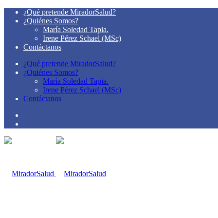
¿Qué pretende MiradorSalud?
¿Quiénes Somos?
María Soledad Tapia.
Irene Pérez Schael (MSc)
Contáctanos
¿Qué pretende MiradorSalud?
¿Quiénes Somos?
María Soledad Tapia.
Irene Pérez Schael (MSc)
Contáctanos