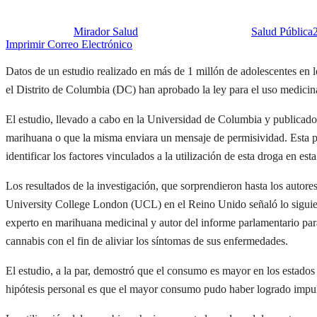
Publicado por:
Mirador Salud
Fecha:
28 julio, 2015
En:
Salud Pública
Imprimir
Correo Electrónico
Datos de un estudio realizado en más de 1 millón de adolescentes en
el Distrito de Columbia (DC) han aprobado la ley para el uso medici
El estudio, llevado a cabo en la Universidad de Columbia y publicado 
marihuana o que la misma enviara un mensaje de permisividad. Esta pr
identificar los factores vinculados a la utilización de esta droga en est
Los resultados de la investigación, que sorprendieron hasta los autores
University College London (UCL) en el Reino Unido señaló lo siguient
experto en marihuana medicinal y autor del informe parlamentario para
cannabis con el fin de aliviar los síntomas de sus enfermedades.
El estudio, a la par, demostró que el consumo es mayor en los estados
hipótesis personal es que el mayor consumo pudo haber logrado impuls