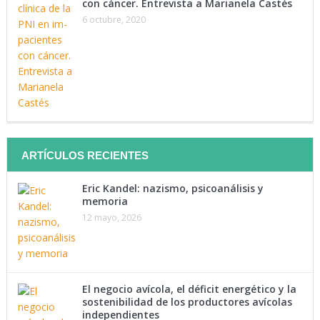
con cáncer. Entrevista a Marianela Castés
Tenemos como objetivo mantenerte instruido. Suscríbete a
6 octubre, 2020
nuestra lista y recibe directamente en tu correo lo último en
materia de salud.
Suscríbete Ahora
ARTÍCULOS RECIENTES
Eric Kandel: nazismo, psicoanálisis y
memoria
12 mayo, 2026
El negocio avícola, el déficit energético y la
sostenibilidad de los productores avícolas
independientes