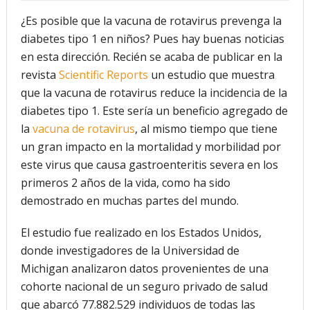
¿Es posible que la vacuna de rotavirus prevenga la
futuro “ilimitado” de la Inteligencia Artificial
diabetes tipo 1 en niños? Pues hay buenas noticias
¿Qué sabemos de los alimentos ultraprocesados?
en esta dirección. Recién se acaba de publicar en la
revista
Scientific Reports
un estudio que muestra
¿Los 20 años de regalo? Parte II
que la vacuna de rotavirus reduce la incidencia de la
Academia de Ciencias Físicas, Matemáticas y Naturales
diabetes tipo 1. Este sería un beneficio agregado de
la
vacuna de rotavirus
, al mismo tiempo que tiene
(ACFIMAN)
un gran impacto en la mortalidad y morbilidad por
Serie: Consciencia e Inteligencia Artificial. Segundo
este virus que causa gastroenteritis severa en los
primeros 2 años de la vida, como ha sido
artículo: ¿Qué aporta la tradición budista a esta discusión?
demostrado en muchas partes del mundo.
¿Los veinte años de regalo?
El estudio fue realizado en los Estados Unidos,
Nuevas noticias sobre las dietas vegetarianas y el riesgo
donde investigadores de la Universidad de
de cáncer
Michigan analizaron datos provenientes de una
cohorte nacional de un seguro privado de salud
que abarcó 77.882.529 individuos de todas las