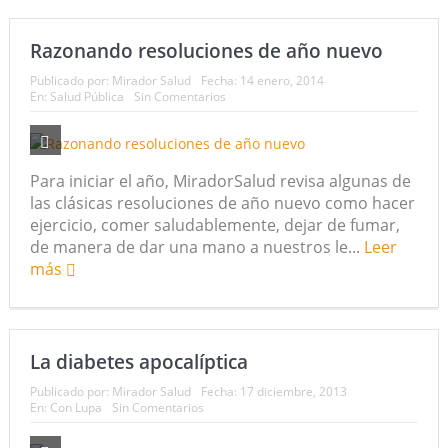
Razonando resoluciones de año nuevo
Publicado por:
Mirador Salud
Fecha:
14 enero, 2014
En:
Salud Pública
Sin Comentarios
Para iniciar el año, MiradorSalud revisa algunas de
las clásicas resoluciones de año nuevo como hacer
ejercicio, comer saludablemente, dejar de fumar,
de manera de dar una mano a nuestros le...
Leer
más
La diabetes apocalíptica
Publicado por:
Mirador Salud
Fecha:
17 diciembre, 2013
En:
Con Lupa
Sin Comentarios