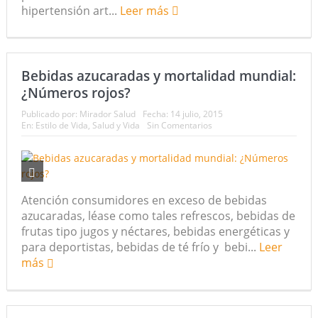
hipertensión art...
Leer más
Bebidas azucaradas y mortalidad mundial:
¿Números rojos?
Publicado por:
Mirador Salud
Fecha:
14 julio, 2015
En:
Estilo de Vida
,
Salud y Vida
Sin Comentarios
Atención consumidores en exceso de bebidas
azucaradas, léase como tales refrescos, bebidas de
frutas tipo jugos y néctares, bebidas energéticas y
para deportistas, bebidas de té frío y bebi...
Leer
más