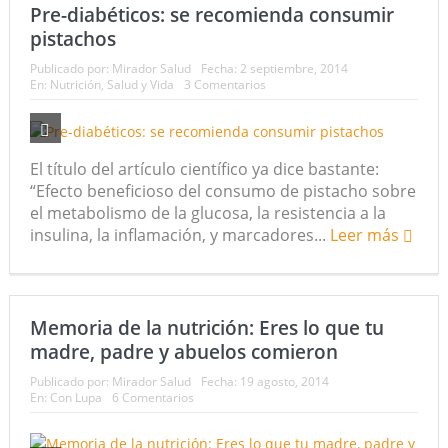
Pre-diabéticos: se recomienda consumir
pistachos
Publicado por:
Mirador Salud
Fecha:
2 septiembre, 2014
En:
Nutrición
,
Salud y Vida
3 Comentarios
El título del artículo científico ya dice bastante:
“Efecto beneficioso del consumo de pistacho sobre
el metabolismo de la glucosa, la resistencia a la
insulina, la inflamación, y marcadores...
Leer más
Memoria de la nutrición: Eres lo que tu
madre, padre y abuelos comieron
Publicado por:
Mirador Salud
Fecha:
19 agosto, 2014
En:
Con Lupa
6 Comentarios