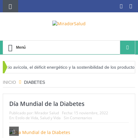
Menú
 avícola, el déficit energético y la sostenibilidad de los productores a
 cáncer
INICIO
DIABETES
Día Mundial de la Diabetes
Publicado por:
Mirador Salud
Fecha:
15 noviembre, 2022
En:
Estilo de Vida
,
Salud y Vida
Sin Comentarios