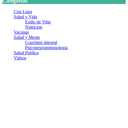
Categorias
Con Lupa
Salud y Vida
Estilo de Vida
Nutricion
Vacunas
Salud y Mente
Coaching integral
Psiconeuroinmonologia
Salud Publica
Videos
¿Quiénes somos?
Somos un equipo de investigadores, profesionales de la salud y
ramas afines y de la comunicación comprometidos con la promoción
de una salud responsable. El sitio web MiradorSalud cuenta con un
equipo de colaboradores con ética, sentido crítico y responsabilidad
para abordar los temas fundamentales de nuestra página: Salud y
Vida (estilo de vida y nutrición), Vacunas, Salud Pública y Salud
Mental.
Entradas recientes