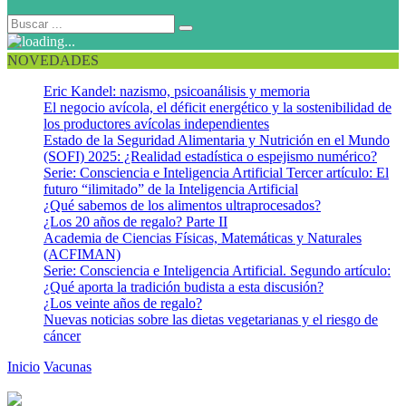
NOVEDADES
Eric Kandel: nazismo, psicoanálisis y memoria
El negocio avícola, el déficit energético y la sostenibilidad de
los productores avícolas independientes
Estado de la Seguridad Alimentaria y Nutrición en el Mundo
(SOFI) 2025: ¿Realidad estadística o espejismo numérico?
Serie: Consciencia e Inteligencia Artificial Tercer artículo: El
futuro “ilimitado” de la Inteligencia Artificial
¿Qué sabemos de los alimentos ultraprocesados?
¿Los 20 años de regalo? Parte II
Academia de Ciencias Físicas, Matemáticas y Naturales
(ACFIMAN)
Serie: Consciencia e Inteligencia Artificial. Segundo artículo:
¿Qué aporta la tradición budista a esta discusión?
¿Los veinte años de regalo?
Nuevas noticias sobre las dietas vegetarianas y el riesgo de
cáncer
Inicio
Vacunas
Efectividad de una vacuna contra el virus H1N1 que
circuló durante la pandemia 2009