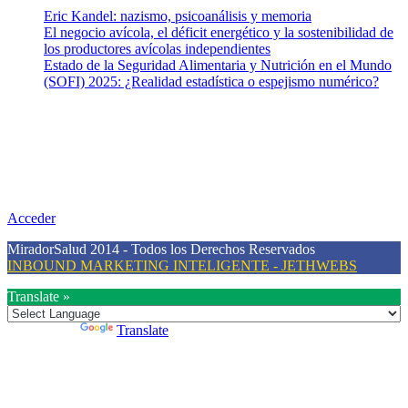
Eric Kandel: nazismo, psicoanálisis y memoria
El negocio avícola, el déficit energético y la sostenibilidad de
los productores avícolas independientes
Estado de la Seguridad Alimentaria y Nutrición en el Mundo
(SOFI) 2025: ¿Realidad estadística o espejismo numérico?
Nuestra misión
Nuestra misión primordial es estimular una actitud proactiva hacia
una vida saludable, como individuos y como sociedad, mediante la
difusión de información al día que promueva el desarrollo de una
mayor conciencia sobre la prevención en salud.
Acceder
MiradorSalud 2014 - Todos los Derechos Reservados
INBOUND MARKETING INTELIGENTE - JETHWEBS
Translate »
Powered by
Translate