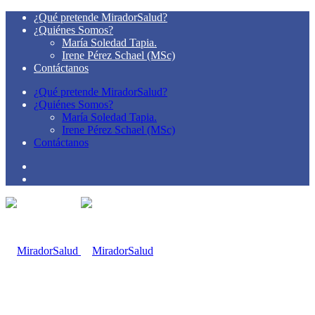
¿Qué pretende MiradorSalud?
¿Quiénes Somos?
María Soledad Tapia.
Irene Pérez Schael (MSc)
Contáctanos
¿Qué pretende MiradorSalud?
¿Quiénes Somos?
María Soledad Tapia.
Irene Pérez Schael (MSc)
Contáctanos