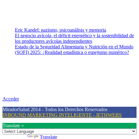
Vida (estilo de vida y nutrición), Vacunas, Salud Pública y Salud
Mental.
Entradas recientes
Eric Kandel: nazismo, psicoanálisis y memoria
El negocio avícola, el déficit energético y la sostenibilidad de
los productores avícolas independientes
Estado de la Seguridad Alimentaria y Nutrición en el Mundo
(SOFI) 2025: ¿Realidad estadística o espejismo numérico?
Nuestra misión
Nuestra misión primordial es estimular una actitud proactiva hacia
una vida saludable, como individuos y como sociedad, mediante la
difusión de información al día que promueva el desarrollo de una
mayor conciencia sobre la prevención en salud.
Acceder
MiradorSalud 2014 - Todos los Derechos Reservados
INBOUND MARKETING INTELIGENTE - JETHWEBS
Translate »
Powered by
Translate