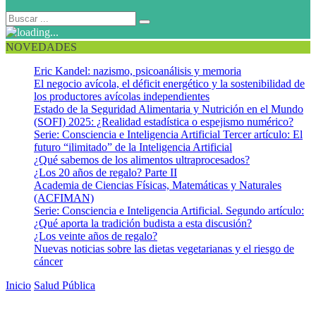
NOVEDADES
Eric Kandel: nazismo, psicoanálisis y memoria
El negocio avícola, el déficit energético y la sostenibilidad de
los productores avícolas independientes
Estado de la Seguridad Alimentaria y Nutrición en el Mundo
(SOFI) 2025: ¿Realidad estadística o espejismo numérico?
Serie: Consciencia e Inteligencia Artificial Tercer artículo: El
futuro “ilimitado” de la Inteligencia Artificial
¿Qué sabemos de los alimentos ultraprocesados?
¿Los 20 años de regalo? Parte II
Academia de Ciencias Físicas, Matemáticas y Naturales
(ACFIMAN)
Serie: Consciencia e Inteligencia Artificial. Segundo artículo:
¿Qué aporta la tradición budista a esta discusión?
¿Los veinte años de regalo?
Nuevas noticias sobre las dietas vegetarianas y el riesgo de
cáncer
Inicio
Salud Pública
La industria de alimentos y tendencias globales.
¿Cómo incorporar en la filosofía de los consumidores el concepto de
“Una Sola Salud?