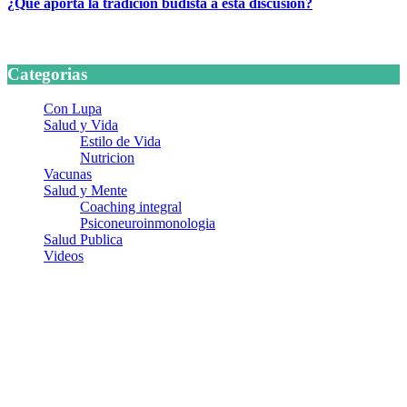
¿Qué aporta la tradición budista a esta discusión?
24 marzo, 2026
Categorias
Con Lupa
Salud y Vida
Estilo de Vida
Nutricion
Vacunas
Salud y Mente
Coaching integral
Psiconeuroinmonologia
Salud Publica
Videos
¿Quiénes somos?
Somos un equipo de investigadores, profesionales de la salud y
ramas afines y de la comunicación comprometidos con la promoción
de una salud responsable. El sitio web MiradorSalud cuenta con un
equipo de colaboradores con ética, sentido crítico y responsabilidad
para abordar los temas fundamentales de nuestra página: Salud y