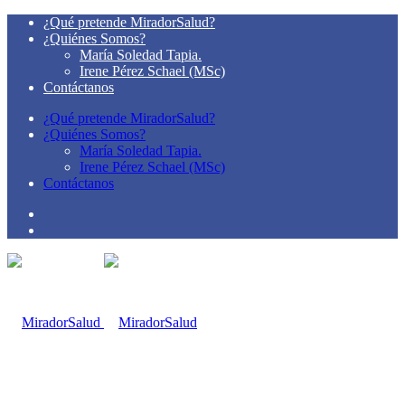
¿Qué pretende MiradorSalud?
¿Quiénes Somos?
María Soledad Tapia.
Irene Pérez Schael (MSc)
Contáctanos
¿Qué pretende MiradorSalud?
¿Quiénes Somos?
María Soledad Tapia.
Irene Pérez Schael (MSc)
Contáctanos