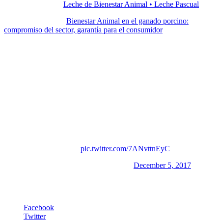
Industria Láctea
:
Leche de Bienestar Animal • Leche Pascual
Industria porcina
:
Bienestar Animal en el ganado porcino:
compromiso del sector, garantía para el consumidor
Esto deja abierta una ventana para el intercambio de ideas.
María Soledad Tapia
* Dirk Janssen
@dirkjanjanssen 19 feb. 2020
Pronto, en una carnicería holandesa:
– Dos filetes de ternera por favor
– Del matadero o del laboratorio?
– Del laboratorio por supuesto. Todavía vende animales
muertos?
– Menos y menos.
pic.twitter.com/7ANvttnEyC
— Dirk Janssen (@dirkjanjanssen)
December 5, 2017
Facebook
Twitter