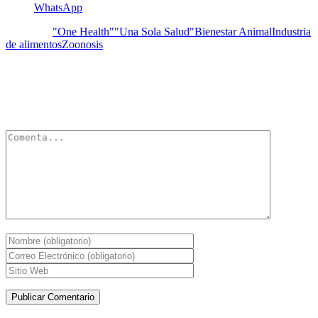
WhatsApp
Etiquetas:
"One Health"
"Una Sola Salud"
Bienestar Animal
Industria
de alimentos
Zoonosis
Deja un Comentario
Tu dirección de correo electrónico no será publicada.
Los campos
obligatorios están marcados con
*