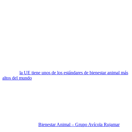
competencias de “One Health” con el objetivo de establecer redes
que trabajarán para mejorar la salud pública, la inocuidad alimentaria
y la agricultura sostenible mediante el establecimiento de nuevas
perspectivas sobre las interacciones entre las plantas, los animales y
los seres humanos y el reconocimiento de la amenaza de los
desastres y las enfermedades transfronterizas para la seguridad
alimentaria.
Otra posible vía es apuntar a fortalecer valores que parecen
afianzados en los consumidores como la sostenibilidad,
conservación ambiental, cambio climático, con un concepto más
robusto de bienestar animal, que incluya la concienciación explícita
sobre las zoonosis y lo que representan para la humanidad. Por
ejemplo,
la UE tiene unos de los estándares de bienestar animal más
altos del mundo
y esto podría explotarse. La industria de alimentos
puede contribuir mucho a apoyar estos principios y educar a los
consumidores. La industria cada vez más está adoptando estos
estándares de calidad para posicionarse en el mercado complaciendo
consumidores informados, aumentando sus ventas, y cumpliendo
con su responsabilidad social.
Aquí algunos ejemplos en España:
Industría avícola
:
Bienestar Animal – Grupo Avícola Rujamar