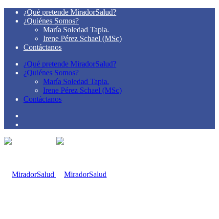
¿Qué pretende MiradorSalud?
¿Quiénes Somos?
María Soledad Tapia.
Irene Pérez Schael (MSc)
Contáctanos
¿Qué pretende MiradorSalud?
¿Quiénes Somos?
María Soledad Tapia.
Irene Pérez Schael (MSc)
Contáctanos