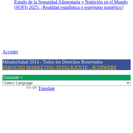
Estado de la Seguridad Alimentaria y Nutrición en el Mundo
(SOFI) 2025: ¿Realidad estadística o espejismo numérico?
Nuestra misión
Nuestra misión primordial es estimular una actitud proactiva hacia
una vida saludable, como individuos y como sociedad, mediante la
difusión de información al día que promueva el desarrollo de una
mayor conciencia sobre la prevención en salud.
Acceder
MiradorSalud 2014 - Todos los Derechos Reservados
INBOUND MARKETING INTELIGENTE - JETHWEBS
Translate »
Powered by
Translate