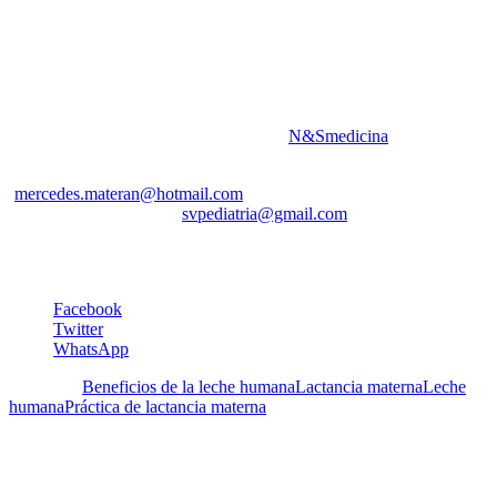
Nota:
El libro fue coeditado con la Dirección de Medios y Publicaciones
de UC y tuvo apoyo financiero de Infant Health Foundation (IHF).
Imagen de Fotolia by Adobe.
Para adquirir este CD o el ebook visitar
N&Smedicina
.
También pueden dirigirse a: Mercedes Materán
(
mercedes.materan@hotmail.com
) o a la Sociedad Venezolana de
Puericultura y Pediatría (
svpediatria@gmail.com
).
Irene Pérez Schael
Facebook
Twitter
WhatsApp
Etiquetas:
Beneficios de la leche humana
Lactancia materna
Leche
humana
Práctica de lactancia materna
Deja un Comentario
Tu dirección de correo electrónico no será publicada.
Los campos