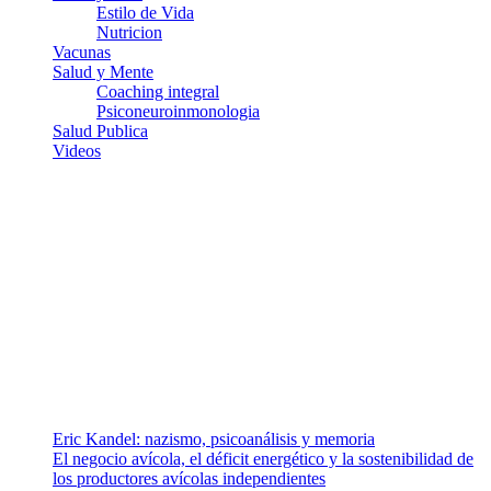
Estilo de Vida
Nutricion
Vacunas
Salud y Mente
Coaching integral
Psiconeuroinmonologia
Salud Publica
Videos
¿Quiénes somos?
Somos un equipo de investigadores, profesionales de la salud y
ramas afines y de la comunicación comprometidos con la promoción
de una salud responsable. El sitio web MiradorSalud cuenta con un
equipo de colaboradores con ética, sentido crítico y responsabilidad
para abordar los temas fundamentales de nuestra página: Salud y
Vida (estilo de vida y nutrición), Vacunas, Salud Pública y Salud
Mental.
Entradas recientes
Eric Kandel: nazismo, psicoanálisis y memoria
El negocio avícola, el déficit energético y la sostenibilidad de
los productores avícolas independientes