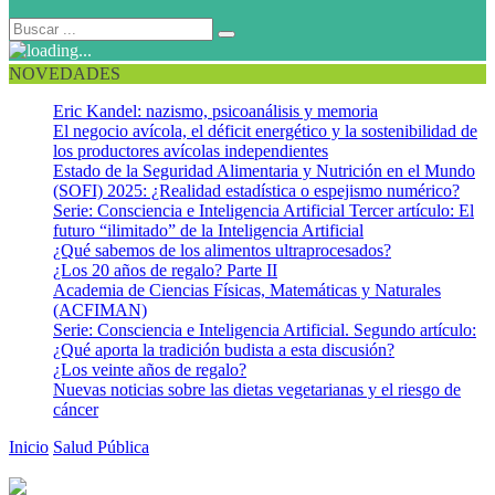
NOVEDADES
Eric Kandel: nazismo, psicoanálisis y memoria
El negocio avícola, el déficit energético y la sostenibilidad de
los productores avícolas independientes
Estado de la Seguridad Alimentaria y Nutrición en el Mundo
(SOFI) 2025: ¿Realidad estadística o espejismo numérico?
Serie: Consciencia e Inteligencia Artificial Tercer artículo: El
futuro “ilimitado” de la Inteligencia Artificial
¿Qué sabemos de los alimentos ultraprocesados?
¿Los 20 años de regalo? Parte II
Academia de Ciencias Físicas, Matemáticas y Naturales
(ACFIMAN)
Serie: Consciencia e Inteligencia Artificial. Segundo artículo:
¿Qué aporta la tradición budista a esta discusión?
¿Los veinte años de regalo?
Nuevas noticias sobre las dietas vegetarianas y el riesgo de
cáncer
Inicio
Salud Pública
Leche Humana: salud para el niño y
prevención para el adulto