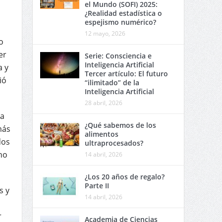
el Mundo (SOFI) 2025:
¿Realidad estadística o
espejismo numérico?
12 mayo, 2026
o
er
Serie: Consciencia e
Inteligencia Artificial
a y
Tercer artículo: El futuro
ió
“ilimitado” de la
Inteligencia Artificial
28 abril, 2026
la
¿Qué sabemos de los
más
alimentos
dos
ultraprocesados?
no
14 abril, 2026
¿Los 20 años de regalo?
Parte II
s y
14 abril, 2026
r
Academia de Ciencias