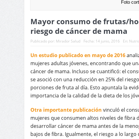
Foto cor
Mayor consumo de frutas/hor
riesgo de cáncer de mama
Publicado por:
Mirador Salud
Fecha:
14 junio, 2016
En:
Nutri
Un estudio publicado en mayo de 2016
anali
mujeres adultas jóvenes, encontrando que un
cáncer de mama. Incluso se cuantificó: el con
se asoció con una reducción en 25% del ries
porciones de fruta al día. Esto apuntala la ev
importancia de la calidad de la dieta de los jóv
Otra importante publicación
vinculó el cons
mujeres que consumen altos niveles de fibra 
desarrollar cáncer de mama antes de la meno
bajos de fibra. Igualmente, el riesgo a lo larg