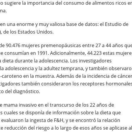
sto sugiere la importancia del consumo de alimentos ricos e
na.
en una enorme y muy valiosa base de datos: el Estudio de
), de los Estados Unidos.
tos de 90.476 mujeres premenopáusicas entre 27 a 44 años qu
ue consumían en 1991. Adicionalmente, 44.223 estas mujere
dieta durante la adolescencia. Los investigadores
a adolescencia y la adultez temprana, y también observar
-caroteno en la muestra. Además de la incidencia de cánce
stigadores también consideraron los receptores hormonale
o del diagnóstico.
de mama invasivo en el transcurso de los 22 años de
s cuales se disponía de información sobre la dieta que
 evaluaron la ingesta de F&H, y se encontró la relación
reducción del riesgo a lo largo de esos años se aplicase a