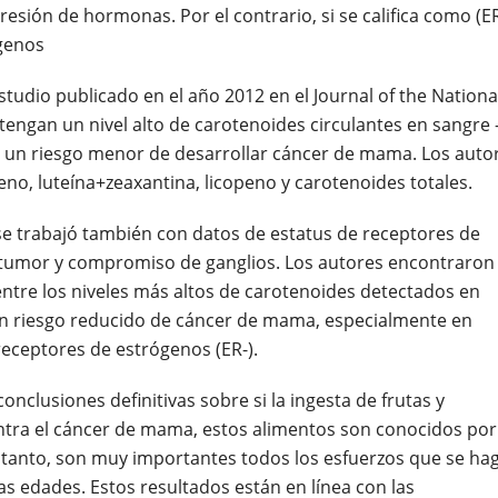
sión de hormonas. Por el contrario, si se califica como (ER
genos
udio publicado en el año 2012 en el Journal of the Nationa
engan un nivel alto de carotenoides circulantes en sangre 
en un riesgo menor de desarrollar cáncer de mama. Los auto
eno, luteína+zeaxantina, licopeno y carotenoides totales.
 se trabajó también con datos de estatus de receptores de
 tumor y compromiso de ganglios. Los autores encontraron
entre los niveles más altos de carotenoides detectados en
 un riesgo reducido de cáncer de mama, especialmente en
receptores de estrógenos (ER-).
nclusiones definitivas sobre si la ingesta de frutas y
ontra el cáncer de mama, estos alimentos son conocidos por
lo tanto, son muy importantes todos los esfuerzos que se ha
s edades. Estos resultados están en línea con las