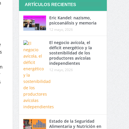
n
ARTÍCULOS RECIENTES
Eric Kandel: nazismo,
psicoanálisis y memoria
12 mayo, 2026
El negocio avícola, el
e
déficit energético y la
s
sostenibilidad de los
productores avícolas
independientes
on
12 mayo, 2026
r
s
Estado de la Seguridad
l
Alimentaria y Nutrición en