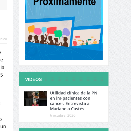
ónico
y
de
ia
,5
VIDEOS
Utilidad clínica de la PNI
en im-pacientes con
:
cáncer. Entrevista a
Marianela Castés
6 octubre, 2020
s
 un