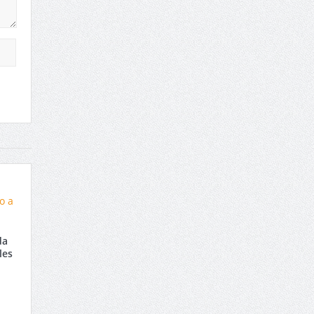
da
les