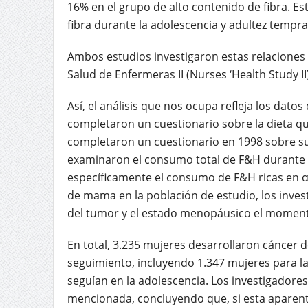
16% en el grupo de alto contenido de fibra. E
fibra durante la adolescencia y adultez tempra
Ambos estudios investigaron estas relaciones 
Salud de Enfermeras II (Nurses ‘Health Study II
Así, el análisis que nos ocupa refleja los da
completaron un cuestionario sobre la dieta q
completaron un cuestionario en 1998 sobre su 
examinaron el consumo total de F&H durante l
específicamente el consumo de F&H ricas en α
de mama en la población de estudio, los inve
del tumor y el estado menopáusico el moment
En total, 3.235 mujeres desarrollaron cáncer 
seguimiento, incluyendo 1.347 mujeres para la
seguían en la adolescencia. Los investigadores
mencionada, concluyendo que, si esta aparente 