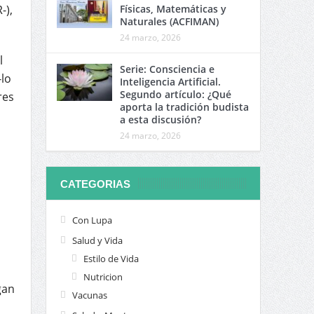
-),
Físicas, Matemáticas y
Naturales (ACFIMAN)
24 marzo, 2026
l
Serie: Consciencia e
-lo
Inteligencia Artificial.
Segundo artículo: ¿Qué
res
aporta la tradición budista
a esta discusión?
24 marzo, 2026
CATEGORIAS
Con Lupa
Salud y Vida
Estilo de Vida
Nutricion
gan
Vacunas