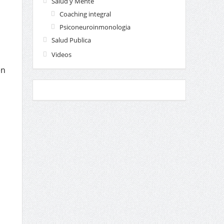
Salud y Mente
Coaching integral
Psiconeuroinmonologia
Salud Publica
Videos
én