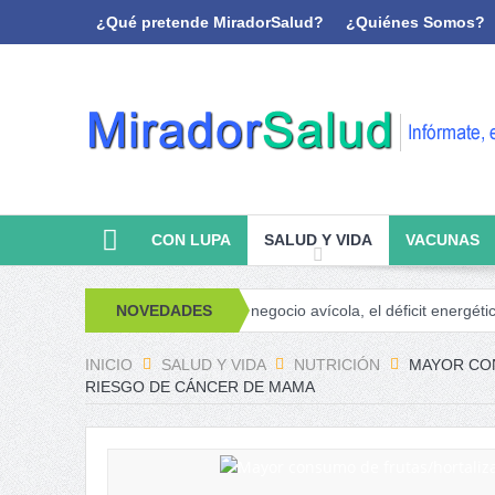
¿Qué pretende MiradorSalud?
¿Quiénes Somos?
CON LUPA
SALUD Y VIDA
VACUNAS
álisis y memoria
NOVEDADES
El negocio avícola, el déficit energético y la sos
INICIO
SALUD Y VIDA
NUTRICIÓN
MAYOR CON
RIESGO DE CÁNCER DE MAMA