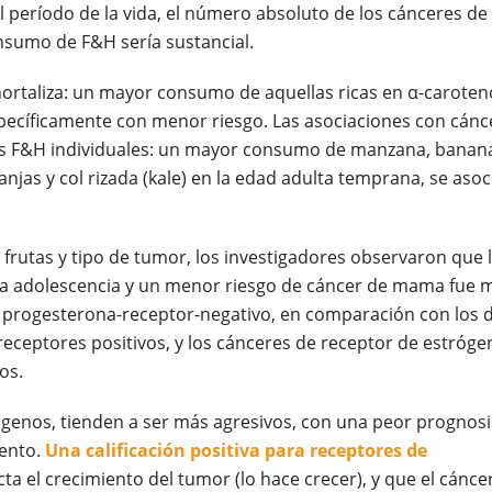
l período de la vida, el número absoluto de los cánceres de
sumo de F&H sería sustancial.
y hortaliza: un mayor consumo de aquellas ricas en α-caroten
pecíficamente con menor riesgo. Las asociaciones con cánc
las F&H individuales: un mayor consumo de manzana, banan
njas y col rizada (kale) en la edad adulta temprana, se asoc
frutas y tipo de tumor, los investigadores observaron que 
la adolescencia y un menor riesgo de cáncer de mama fue 
 y progesterona-receptor-negativo, en comparación con los 
eceptores positivos, y los cánceres de receptor de estróge
os.
genos, tienden a ser más agresivos, con una peor prognosi
ento.
Una calificación positiva para receptores de
cta el crecimiento del tumor (lo hace crecer), y que el cánce