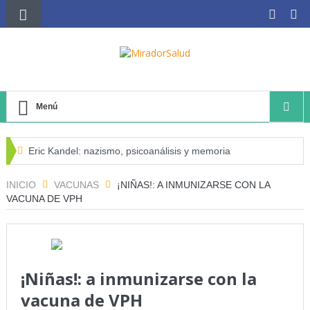
Menú
Eric Kandel: nazismo, psicoanálisis y memoria
El negocio avícola, el déficit energético y la sostenibilidad
INICIO
VACUNAS
¡NIÑAS!: A INMUNIZARSE CON LA
VACUNA DE VPH
de los productores avícolas independientes
Estado de la Seguridad Alimentaria y Nutrición en el
Mundo (SOFI) 2025: ¿Realidad estadística o espejismo
¡Niñas!: a inmunizarse con la
numérico?
vacuna de VPH
Serie: Consciencia e Inteligencia Artificial Tercer artículo: El