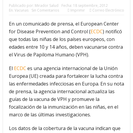
Publicado por:
Mirador Salud
Fecha:
18 septiembre, 2012
En:
Vacunas
Sin Comentarios
Imprimir
Correo Electrónico
futuro “ilimitado” de la Inteligencia Artificial
¿Qué sabemos de los alimentos ultraprocesados?
En un comunicado de prensa, el European Center
for Disease Prevention and Control (
ECDC
) notificó
¿Los 20 años de regalo? Parte II
que todas las niñas de los países europeos, con
Academia de Ciencias Físicas, Matemáticas y Naturales
edades entre 10 y 14 años, deben vacunarse contra
el Virus de Papiloma Humano (VPH).
(ACFIMAN)
Serie: Consciencia e Inteligencia Artificial. Segundo
El
ECDC
es una agencia internacional de la Unión
Europea (UE) creada para fortalecer la lucha contra
artículo: ¿Qué aporta la tradición budista a esta discusión?
las enfermedades infecciosas en Europa. En su nota
¿Los veinte años de regalo?
de prensa, la agencia internacional actualiza las
guías de la vacuna de VPH y promueve la
Nuevas noticias sobre las dietas vegetarianas y el riesgo
focalización de la inmunización en las niñas, en el
de cáncer
marco de las últimas investigaciones.
Los datos de la cobertura de la vacuna indican que