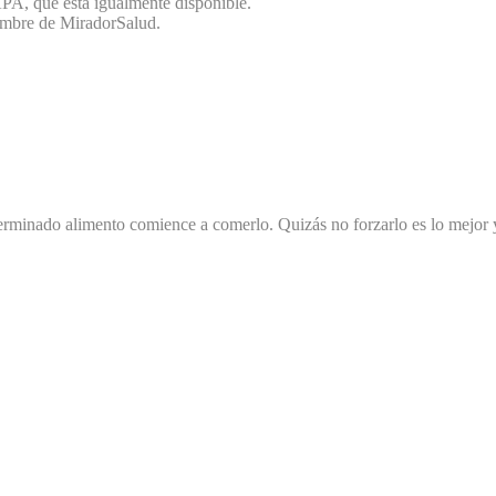
PA, que está igualmente disponible.
nombre de MiradorSalud.
erminado alimento comience a comerlo. Quizás no forzarlo es lo mejor 