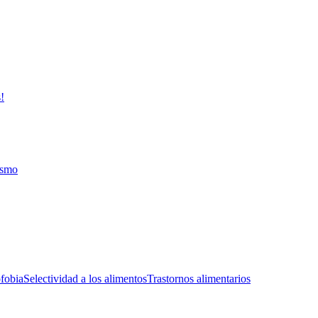
le.
lan “un paladar” mucho más amplio, pero debemos ayudarlos y darles a 
!
ismo
fobia
Selectividad a los alimentos
Trastornos alimentarios