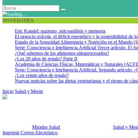
NOVEDADES
Eric Kandel: nazismo, psicoanálisis y memoria
El negocio avícola, el déficit energético y la sostenibilidad de 
Estado de la Seguridad Alimentaria y Nutrición en el Mundo (S
Serie: Consciencia e Inteligencia Artificial Tercer artículo: El fu
¿Qué sabemos de los alimentos ultraprocesados?
¿Los 20 años de regalo? Parte II
Academia de Ciencias Físicas, Matemáticas y Naturales (AC
Serie: Consciencia e Inteligencia Artificial. Segundo artículo: ¿
¿Los veinte años de regalo?
Nuevas noticias sobre las dietas vegetarianas y el riesgo de cán
Inicio
Salud y Mente
¿Niños melindrosos para comer? Paciencia, pero 
¿Niños melindrosos para comer? 
Publicado por:
Mirador Salud
Fecha:
11 agosto, 2015
En:
Salud y Men
Imprimir
Correo Electrónico