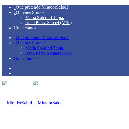
¿Qué pretende MiradorSalud?
¿Quiénes Somos?
María Soledad Tapia.
Irene Pérez Schael (MSc)
Contáctanos
¿Qué pretende MiradorSalud?
¿Quiénes Somos?
María Soledad Tapia.
Irene Pérez Schael (MSc)
Contáctanos