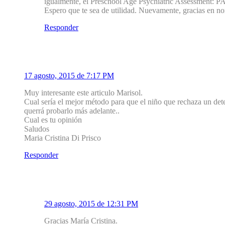
igualmente, el Preschool Age Psychiatric Assessment: PA
Espero que te sea de utilidad. Nuevamente, gracias en 
Responder
2
María Cristina Di Prisco
17 agosto, 2015 de 7:17 PM
Muy interesante este articulo Marisol.
Cual sería el mejor método para que el niño que rechaza un det
querrá probarlo más adelante..
Cual es tu opinión
Saludos
Maria Cristina Di Prisco
Responder
2.1
Mirador Salud
29 agosto, 2015 de 12:31 PM
Gracias María Cristina.