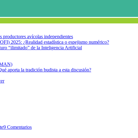
los productores avícolas independientes
OFI) 2025: ¿Realidad estadística o espejismo numérico?
turo “ilimitado” de la Inteligencia Artificial
FIMAN)
Qué aporta la tradición budista a esta discusión?
cer
alerta con su salud mental
Paciencia, pero alerta con su sa
te
9 Comentarios