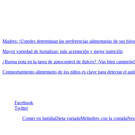
familiar del momento de la comida y convertirla en una ocasión horrib
Debemos recordar que la mayoría de los niños eventualmente desarrol
muchas veces el “paladar” de los padres puede ser muy limitado.
Recomendamos releer:
Madres: ¡Ustedes determinan las preferencias alimentarias de sus hijos
Mayor variedad de hortalizas: más aceptación y mejor nutrición
¿Buena nota en la tarea de autocontrol de dulces? ¡Vas bien campeón!
Comportamiento alimentario de los niños es clave para detectar el aut
María Soledad Tapia
Maria.tapia@5aldia.org.ve
Facebook
Twitter
Etiquetas:
Comer en familia
Dieta variada
Melindres con la comida
Neo
9 Comentarios