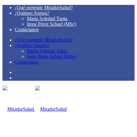
¿Qué pretende MiradorSalud?
¿Quiénes Somos?
María Soledad Tapia.
Irene Pérez Schael (MSc)
Contáctanos
¿Qué pretende MiradorSalud?
¿Quiénes Somos?
María Soledad Tapia.
Irene Pérez Schael (MSc)
Contáctanos