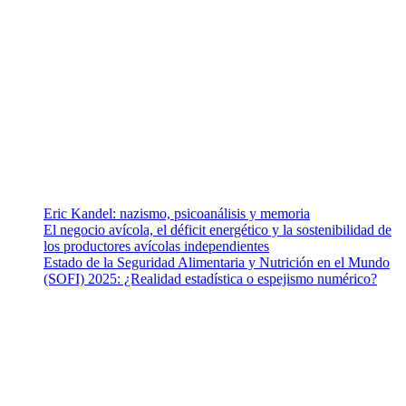
¿Quiénes somos?
Somos un equipo de investigadores, profesionales de la salud y
ramas afines y de la comunicación comprometidos con la promoción
de una salud responsable. El sitio web MiradorSalud cuenta con un
equipo de colaboradores con ética, sentido crítico y responsabilidad
para abordar los temas fundamentales de nuestra página: Salud y
Vida (estilo de vida y nutrición), Vacunas, Salud Pública y Salud
Mental.
Entradas recientes
Eric Kandel: nazismo, psicoanálisis y memoria
El negocio avícola, el déficit energético y la sostenibilidad de
los productores avícolas independientes
Estado de la Seguridad Alimentaria y Nutrición en el Mundo
(SOFI) 2025: ¿Realidad estadística o espejismo numérico?
Nuestra misión
Nuestra misión primordial es estimular una actitud proactiva hacia
una vida saludable, como individuos y como sociedad, mediante la
difusión de información al día que promueva el desarrollo de una
mayor conciencia sobre la prevención en salud.