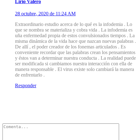
Lirio Valero
28 octubre, 2020 de 11:24 AM
Extraordinario estudio acerca de lo qué es la infodemia . Lo
que se nombra se materializa y cobra vida . La infodemia es
uña enfermedad propia de estos convulsionados tiempos . La
misma dinámica de la vida hace que nazcan nuevas palabras .
De allí , el poder creador de los fonemas articulados . Es
conveniente recordar que las palabras crean los pensamientos
y éstos van a determinar nuestra conducta . La realidad puede
ser modificada si cambiamos nuestra interacción con ella de
manera responsable . El virus existe solo cambiará la manera
de enfrentarlo .
Responder
Deja un Comentario
Tu dirección de correo electrónico no será publicada.
Los campos
obligatorios están marcados con
*