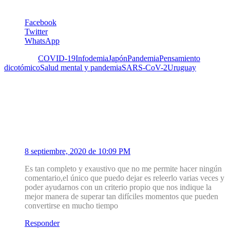
Facebook
Twitter
WhatsApp
Etiquetas:
COVID-19
Infodemia
Japón
Pandemia
Pensamiento
dicotómico
Salud mental y pandemia
SARS-CoV-2
Uruguay
6 Comentarios
1
Maritza Briceño
8 septiembre, 2020 de 10:09 PM
Es tan completo y exaustivo que no me permite hacer ningún
comentario,el único que puedo dejar es releerlo varias veces y
poder ayudarnos con un criterio propio que nos indique la
mejor manera de superar tan difíciles momentos que pueden
convertirse en mucho tiempo
Responder