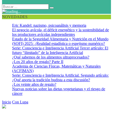
NOVEDADES
Eric Kandel: nazismo, psicoanálisis y memoria
El negocio avícola, el déficit energético y la sostenibilidad de
los productores avícolas independientes
Estado de la Seguridad Alimentaria y Nutrición en el Mundo
(SOFI) 2025: ¿Realidad estadística o espejismo numérico?
Serie: Consciencia e Inteligencia Artificial Tercer artículo: El
futuro “ilimitado” de la Inteligencia Artificial
¿Qué sabemos de los alimentos ultraprocesados?
¿Los 20 años de regalo? Parte II
Academia de Ciencias Físicas, Matemáticas y Naturales
(ACFIMAN)
Serie: Consciencia e Inteligencia Artificial. Segundo artículo:
¿Qué aporta la tradición budista a esta discusión?
¿Los veinte años de regalo?
Nuevas noticias sobre las dietas vegetarianas y el riesgo de
cáncer
Inicio
Con Lupa
Salud mental – Infodemia – Pandemia