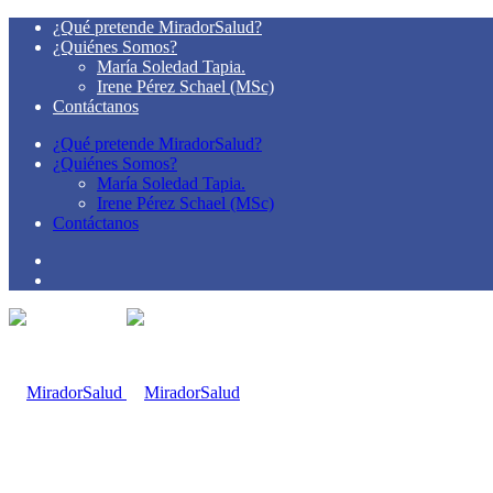
¿Qué pretende MiradorSalud?
¿Quiénes Somos?
María Soledad Tapia.
Irene Pérez Schael (MSc)
Contáctanos
¿Qué pretende MiradorSalud?
¿Quiénes Somos?
María Soledad Tapia.
Irene Pérez Schael (MSc)
Contáctanos