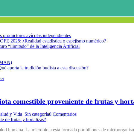
los productores avícolas independientes
OFI) 2025: ¿Realidad estadística o espejismo numérico?
turo “ilimitado” de la Inteligencia Artificial
FIMAN)
Qué aporta la tradición budista a esta discusión?
cer
iota comestible proveniente de frutas y hort
alud y Vida
,
Sin categoría
8 Comentarios
a salud humana. La microbiota está formada por billones de microorgani