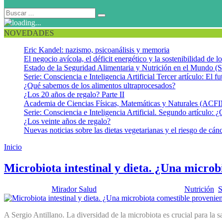
NOVEDADES
Eric Kandel: nazismo, psicoanálisis y memoria
El negocio avícola, el déficit energético y la sostenibilidad de 
Estado de la Seguridad Alimentaria y Nutrición en el Mundo (S
Serie: Consciencia e Inteligencia Artificial Tercer artículo: El fu
¿Qué sabemos de los alimentos ultraprocesados?
¿Los 20 años de regalo? Parte II
Academia de Ciencias Físicas, Matemáticas y Naturales (AC
Serie: Consciencia e Inteligencia Artificial. Segundo artículo: ¿
¿Los veinte años de regalo?
Nuevas noticias sobre las dietas vegetarianas y el riesgo de cán
Inicio
Microbioma
Microbiota intestinal y dieta. ¿Una microb
Publicado por:
Mirador Salud
Fecha:
13 febrero, 2024
En:
Nutrición
,
S
A Sergio Antillano. La diversidad de la microbiota es crucial para l