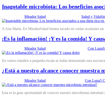
Inagotable microbiota: Los beneficios asoc
Publicado por:
Mirador Salud
Fecha:
9 julio, 2019
En:
Salud y Vida
Si
A Ana María. En MiradorSalud hemos tocado en varias ocasiones un te
¡Es la inflamación! ¡Y es la comida! Y caus
Publicado por:
Mirador Salud
Fecha:
18 octubre, 2016
En:
Con Lupa
S
En varios estudios a pequeña escala se había demostrado una asociació
¿Está a nuestro alcance conocer muestra m
Publicado por:
Mirador Salud
Fecha:
28 mayo, 2013
En:
Con Lupa
5 C
Esta es la gran oportunidad de conocer nuestro microbioma intestinal y 