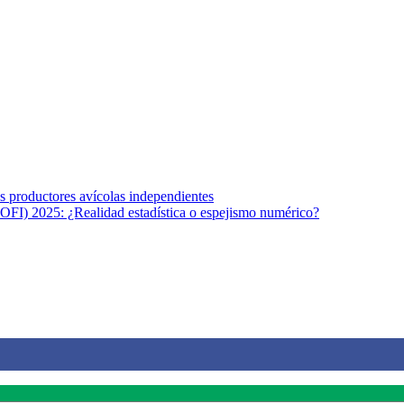
s afines y de la comunicación comprometidos con la promoción de una s
r los temas fundamentales de nuestra página: Salud y Vida (estilo de vi
los productores avícolas independientes
OFI) 2025: ¿Realidad estadística o espejismo numérico?
na vida saludable, como individuos y como sociedad, mediante la difusi