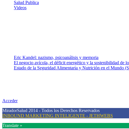
Salud Publica
Videos
¿Quiénes somos?
Somos un equipo de investigadores, profesionales de la salud y rama
colaboradores con ética, sentido crítico y responsabilidad para aborda
Entradas recientes
Eric Kandel: nazismo, psicoanálisis y memoria
El negocio avícola, el déficit energético y la sostenibilidad de 
Estado de la Seguridad Alimentaria y Nutrición en el Mundo (S
Nuestra misión
Nuestra misión primordial es estimular una actitud proactiva hacia u
conciencia sobre la prevención en salud.
Acceder
MiradorSalud 2014 - Todos los Derechos Reservados
INBOUND MARKETING INTELIGENTE - JETHWEBS
Translate »