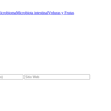
icrobioma
Microbiota intestinal
Vrduras y Frutas
gatorios están marcados con
*