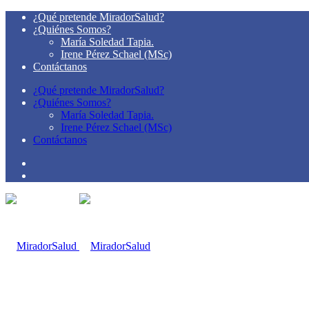
¿Qué pretende MiradorSalud?
¿Quiénes Somos?
María Soledad Tapia.
Irene Pérez Schael (MSc)
Contáctanos
¿Qué pretende MiradorSalud?
¿Quiénes Somos?
María Soledad Tapia.
Irene Pérez Schael (MSc)
Contáctanos