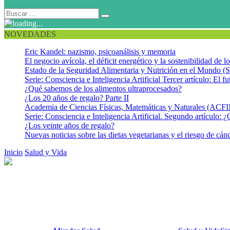
NOVEDADES
Eric Kandel: nazismo, psicoanálisis y memoria
El negocio avícola, el déficit energético y la sostenibilidad de 
Estado de la Seguridad Alimentaria y Nutrición en el Mundo (S
Serie: Consciencia e Inteligencia Artificial Tercer artículo: El fu
¿Qué sabemos de los alimentos ultraprocesados?
¿Los 20 años de regalo? Parte II
Academia de Ciencias Físicas, Matemáticas y Naturales (AC
Serie: Consciencia e Inteligencia Artificial. Segundo artículo: ¿
¿Los veinte años de regalo?
Nuevas noticias sobre las dietas vegetarianas y el riesgo de cán
Inicio
Salud y Vida
Inagotable microbiota: Los beneficios asociados a
Inagotable microbiota: Los benef
evidencian en la enfermedad de