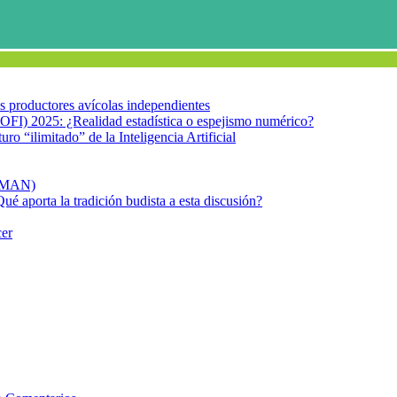
los productores avícolas independientes
OFI) 2025: ¿Realidad estadística o espejismo numérico?
turo “ilimitado” de la Inteligencia Artificial
FIMAN)
Qué aporta la tradición budista a esta discusión?
cer
 una dieta rica en productos vegetales se evidencian en la enfermedad 
icios asociados a una dieta rica 
 Crohn