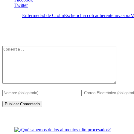
Twitter
Etiquetas:
Enfermedad de Crohn
Escherichia coli adherente invasora
M
Deja un Comentario
Tu dirección de correo electrónico no será publicada.
Los campos obli
Artículos de la misma categoría