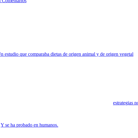
n Comentarios
ema sobre el que hay un cuerpo masivo de información científica: La mi
te en la salud de las personas: en los procesos digestivos e inflamatori
iones del cerebro y regular el comportamiento humano.
es se pueden modular mediante intervenciones alimentarias sencillas com
n estudio que comparaba dietas de origen animal y de origen vegetal
, 
ila y Bacteroides)
y disminuyó los niveles de
Firmicutes
que metabolizan
 transitoriamente el intestino, incluyendo bacterias, hongos e incluso 
lación entre la grasa dietaria, los ácidos biliares y el crecimiento de
 y probióticos inducen cambios favorables en la composición de la microb
rapia en niños y adultos, pero también puede formar parte de
estrategias 
d mediante la alteración de los tipos y cantidades de bacterias que colo
 Es el caso que las bacterias que colonizan el tracto intestinal de indi
pueden hacer perder o ganar peso a ratones inoculados respectivamente c
.
Y se ha probado en humanos.
a cambios en la dieta, para lo bueno, o para lo malo. Igualmente, pued