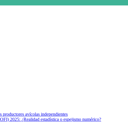
s afines y de la comunicación comprometidos con la promoción de una s
r los temas fundamentales de nuestra página: Salud y Vida (estilo de vi
los productores avícolas independientes
OFI) 2025: ¿Realidad estadística o espejismo numérico?