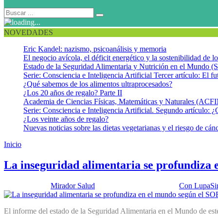
NOVEDADES
Eric Kandel: nazismo, psicoanálisis y memoria
El negocio avícola, el déficit energético y la sostenibilidad de 
Estado de la Seguridad Alimentaria y Nutrición en el Mundo (S
Serie: Consciencia e Inteligencia Artificial Tercer artículo: El fu
¿Qué sabemos de los alimentos ultraprocesados?
¿Los 20 años de regalo? Parte II
Academia de Ciencias Físicas, Matemáticas y Naturales (AC
Serie: Consciencia e Inteligencia Artificial. Segundo artículo: ¿
¿Los veinte años de regalo?
Nuevas noticias sobre las dietas vegetarianas y el riesgo de cán
Inicio
Programa Mundial de Alimentos
La inseguridad alimentaria se profundiza 
Publicado por:
Mirador Salud
Fecha:
24 agosto, 2021
En:
Con Lupa
Si
El informe del estado de la Seguridad Alimentaria en el Mundo de este