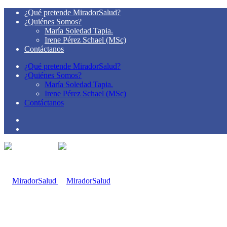
¿Qué pretende MiradorSalud?
¿Quiénes Somos?
María Soledad Tapia.
Irene Pérez Schael (MSc)
Contáctanos
¿Qué pretende MiradorSalud?
¿Quiénes Somos?
María Soledad Tapia.
Irene Pérez Schael (MSc)
Contáctanos