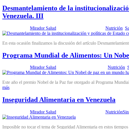
Desmantelamiento de la institucionalizació
Venezuela. III
Publicado por:
Mirador Salud
Fecha:
30 marzo, 2021
En:
Nutrición
,
Sa
En esta ocasión finalizamos la discusión del artículo Desmantelamient
Programa Mundial de Alimentos: Un Nobe
Publicado por:
Mirador Salud
Fecha:
27 octubre, 2020
En:
Nutrición
,
Este año el premio Nobel de la Paz fue otorgado al Programa Mundia
más
Inseguridad Alimentaria en Venezuela
Publicado por:
Mirador Salud
Fecha:
10 marzo, 2020
En:
Nutrición
Sin
Imposible no tocar el tema de Seguridad Alimentaria en estos tiempos 