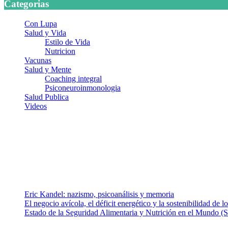
Categorias
Con Lupa
Salud y Vida
Estilo de Vida
Nutricion
Vacunas
Salud y Mente
Coaching integral
Psiconeuroinmonologia
Salud Publica
Videos
¿Quiénes somos?
Somos un equipo de investigadores, profesionales de la salud y rama
colaboradores con ética, sentido crítico y responsabilidad para aborda
Entradas recientes
Eric Kandel: nazismo, psicoanálisis y memoria
El negocio avícola, el déficit energético y la sostenibilidad de 
Estado de la Seguridad Alimentaria y Nutrición en el Mundo (S