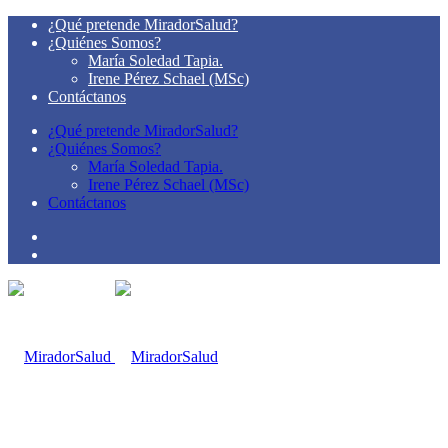
¿Qué pretende MiradorSalud?
¿Quiénes Somos?
María Soledad Tapia.
Irene Pérez Schael (MSc)
Contáctanos
¿Qué pretende MiradorSalud?
¿Quiénes Somos?
María Soledad Tapia.
Irene Pérez Schael (MSc)
Contáctanos