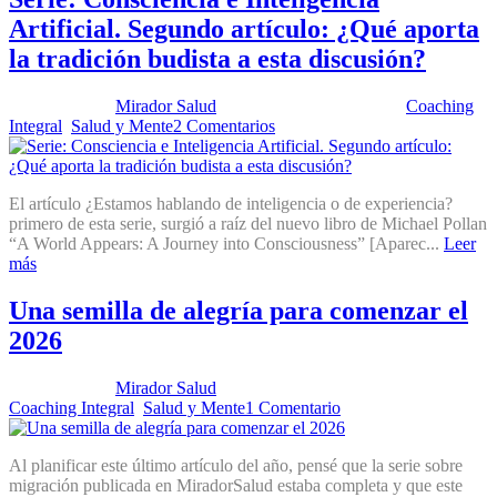
Artificial. Segundo artículo: ¿Qué aporta
la tradición budista a esta discusión?
Publicado por:
Mirador Salud
Fecha:
24 marzo, 2026
En:
Coaching
Integral
,
Salud y Mente
2 Comentarios
El artículo ¿Estamos hablando de inteligencia o de experiencia?
primero de esta serie, surgió a raíz del nuevo libro de Michael Pollan
“A World Appears: A Journey into Consciousness” [Aparec...
Leer
más
Una semilla de alegría para comenzar el
2026
Publicado por:
Mirador Salud
Fecha:
24 noviembre, 2025
En:
Coaching Integral
,
Salud y Mente
1 Comentario
Al planificar este último artículo del año, pensé que la serie sobre
migración publicada en MiradorSalud estaba completa y que este