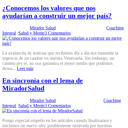
¿Conocemos los valores que nos
ayudarían a construir un mejor país?
Publicado por:
Mirador Salud
Fecha:
25 febrero, 2025
En:
Coaching
Integral
,
Salud y Mente
3 Comentarios
La avalancha de noticias que recibimos día a día nos transmite la
urgencia de un cambio en nuestra Venezuela. Sin embargo, un
cambio per se, no nos garantiza el mejor rumbo que podemos
desea...
Leer más
En sincronía con el lema de
MiradorSalud
Publicado por:
Mirador Salud
Fecha:
30 enero, 2024
En:
Coaching
Integral
,
Salud y Mente
3 Comentarios
Pongo especial empeño en los artículos cuando finalizamos e
iniciamos un nuevo año; posiblemente motivada por nuestras