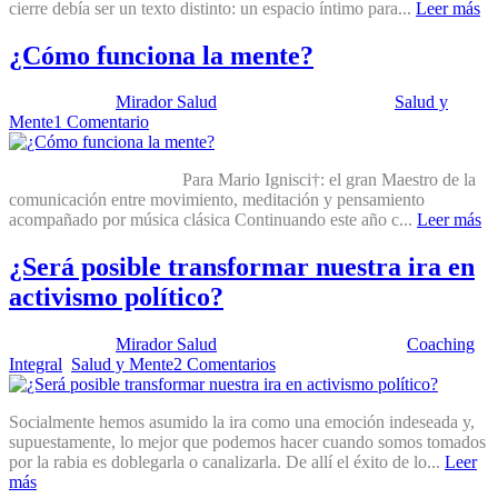
cierre debía ser un texto distinto: un espacio íntimo para...
Leer más
¿Cómo funciona la mente?
Publicado por:
Mirador Salud
Fecha:
15 abril, 2025
En:
Salud y
Mente
1 Comentario
Para Mario Ignisci†: el gran Maestro de la
comunicación entre movimiento, meditación y pensamiento
acompañado por música clásica Continuando este año c...
Leer más
¿Será posible transformar nuestra ira en
activismo político?
Publicado por:
Mirador Salud
Fecha:
25 marzo, 2025
En:
Coaching
Integral
,
Salud y Mente
2 Comentarios
Socialmente hemos asumido la ira como una emoción indeseada y,
supuestamente, lo mejor que podemos hacer cuando somos tomados
por la rabia es doblegarla o canalizarla. De allí el éxito de lo...
Leer
más