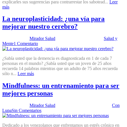
explicarles sus sugerencias para contrarrestar los sabotead...
Leer
más
La neuroplasticidad: ¿una vía para
mejorar nuestro cerebro?
Publicado por:
Mirador Salud
Fecha:
4 octubre, 2016
En:
Salud y
Mente
1 Comentario
¿Sabía usted que la demencia es diagnosticada en 1 de cada 7
personas en el mundo? ¿Sabía usted que un joven de 25 años
recuerda 14 palabras mientras que un adulto de 75 años recuerda
sólo n...
Leer más
Mindfulness: un entrenamiento para ser
mejores personas
Publicado por:
Mirador Salud
Fecha:
20 septiembre, 2016
En:
Con
Lupa
Sin Comentarios
Dedicado a los venezolanos que enfrentamos un estrés crónico en