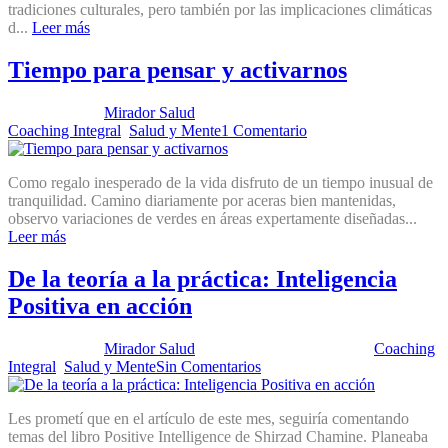
tradiciones culturales, pero también por las implicaciones climáticas
d...
Leer más
Tiempo para pensar y activarnos
Publicado por:
Mirador Salud
Fecha:
12 septiembre, 2023
En:
Coaching Integral
,
Salud y Mente
1 Comentario
Como regalo inesperado de la vida disfruto de un tiempo inusual de
tranquilidad. Camino diariamente por aceras bien mantenidas,
observo variaciones de verdes en áreas expertamente diseñadas...
Leer más
De la teoría a la práctica: Inteligencia
Positiva en acción
Publicado por:
Mirador Salud
Fecha:
26 octubre, 2021
En:
Coaching
Integral
,
Salud y Mente
Sin Comentarios
Les prometí que en el artículo de este mes, seguiría comentando
temas del libro Positive Intelligence de Shirzad Chamine. Planeaba