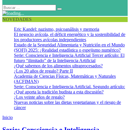
NOVEDADES
Eric Kandel: nazismo, psicoanálisis y memoria
El negocio avícola, el déficit energético y la sostenibilidad de
los productores avícolas independientes
Estado de la Seguridad Alimentaria y Nutrición en el Mundo
(SOFI) 2025: ¿Realidad estadística o espejismo numérico?
Serie: Consciencia e Inteligencia Artificial Tercer artículo: El
futuro “ilimitado” de la Inteligencia Artificial
¿Qué sabemos de los alimentos ultraprocesados?
¿Los 20 años de regalo? Parte II
Academia de Ciencias Físicas, Matemáticas y Naturales
(ACFIMAN)
Serie: Consciencia e Inteligencia Artificial. Segundo artículo:
¿Qué aporta la tradición budista a esta discusión?
¿Los veinte años de regalo?
Nuevas noticias sobre las dietas vegetarianas y el riesgo de
cáncer
Inicio
Mindfulness
Serie: Consciencia e Inteligencia