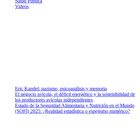
Salud Publica
Videos
¿Quiénes somos?
Somos un equipo de investigadores, profesionales de la salud y
ramas afines y de la comunicación comprometidos con la promoción
de una salud responsable. El sitio web MiradorSalud cuenta con un
equipo de colaboradores con ética, sentido crítico y responsabilidad
para abordar los temas fundamentales de nuestra página: Salud y
Vida (estilo de vida y nutrición), Vacunas, Salud Pública y Salud
Mental.
Entradas recientes
Eric Kandel: nazismo, psicoanálisis y memoria
El negocio avícola, el déficit energético y la sostenibilidad de
los productores avícolas independientes
Estado de la Seguridad Alimentaria y Nutrición en el Mundo
(SOFI) 2025: ¿Realidad estadística o espejismo numérico?
Nuestra misión
Nuestra misión primordial es estimular una actitud proactiva hacia