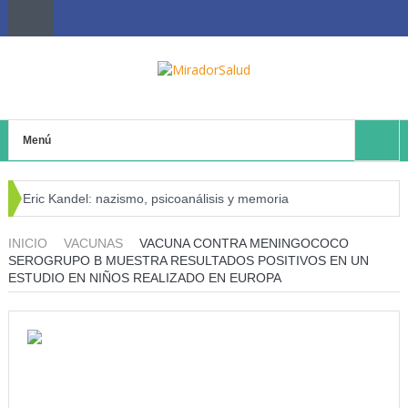
Menú
Eric Kandel: nazismo, psicoanálisis y memoria
El negocio avícola, el déficit energético y la sostenibilidad de
INICIO
VACUNAS
VACUNA CONTRA MENINGOCOCO
SEROGRUPO B MUESTRA RESULTADOS POSITIVOS EN UN
los productores avícolas independientes
ESTUDIO EN NIÑOS REALIZADO EN EUROPA
Estado de la Seguridad Alimentaria y Nutrición en el Mundo
(SOFI) 2025: ¿Realidad estadística o espejismo numérico?
Serie: Consciencia e Inteligencia Artificial Tercer artículo: El
futuro “ilimitado” de la Inteligencia Artificial