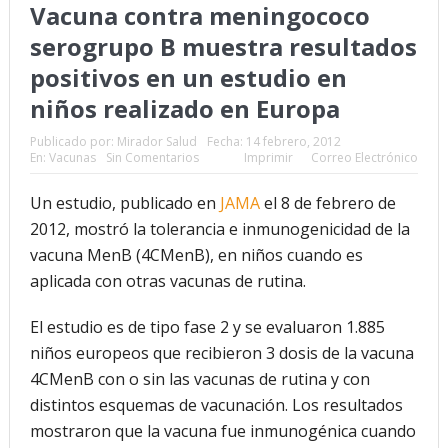
Vacuna contra meningococo
¿Qué sabemos de los alimentos ultraprocesados?
serogrupo B muestra resultados
positivos en un estudio en
¿Los 20 años de regalo? Parte II
niños realizado en Europa
Academia de Ciencias Físicas, Matemáticas y Naturales
Publicado por:
Mirador Salud
Fecha:
14 febrero, 2012
(ACFIMAN)
En:
Vacunas
Sin Comentarios
Imprimir
Correo Electrónico
Serie: Consciencia e Inteligencia Artificial. Segundo artículo:
Un estudio, publicado en
JAMA
el 8 de febrero de
¿Qué aporta la tradición budista a esta discusión?
2012, mostró la tolerancia e inmunogenicidad de la
vacuna MenB (4CMenB), en niños cuando es
¿Los veinte años de regalo?
aplicada con otras vacunas de rutina.
Nuevas noticias sobre las dietas vegetarianas y el riesgo de
El estudio es de tipo fase 2 y se evaluaron 1.885
cáncer
niños europeos que recibieron 3 dosis de la vacuna
4CMenB con o sin las vacunas de rutina y con
distintos esquemas de vacunación. Los resultados
mostraron que la vacuna fue inmunogénica cuando