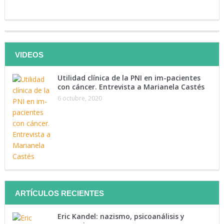
Te invitamos a ser parte de
VIDEOS
nuestra lista de contactos
Utilidad clínica de la PNI en im-pacientes
con cáncer. Entrevista a Marianela Castés
Tenemos como objetivo mantenerte instruido. Suscríbete a
6 octubre, 2020
nuestra lista y recibe directamente en tu correo lo último en
materia de salud.
Suscríbete Ahora
ARTÍCULOS RECIENTES
Eric Kandel: nazismo, psicoanálisis y