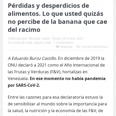
Pérdidas y desperdicios de
alimentos. Lo que usted quizás
no percibe de la banana que cae
del racimo
Publicado por:
Mirador Salud
Fecha:
26 enero, 2021
En:
Estilo de Vida
,
Salud y Vida
1 Comentario
Imprimir
Correo Electrónico
A Eduardo Buroz Castillo.
En diciembre de 2019 la
ONU declaró a 2021 como el Año Internacional de
las Frutas y Verduras (F&V), hortalizas en
Venezuela.
En ese momento no había pandemia
por SARS-CoV-2.
Entre las razones para esa declaratoria estuvo la
de sensibilizar al mundo sobre la importancia para
la salud, la nutrición y la economía de las F&V, de