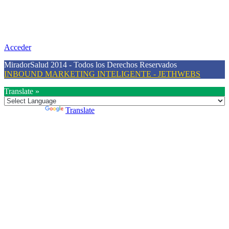
Nuestra misión primordial es estimular una actitud proactiva hacia
una vida saludable, como individuos y como sociedad, mediante la
difusión de información al día que promueva el desarrollo de una
mayor conciencia sobre la prevención en salud.
Acceder
MiradorSalud 2014 - Todos los Derechos Reservados
INBOUND MARKETING INTELIGENTE - JETHWEBS
Translate »
Powered by
Translate