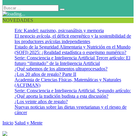
NOVEDADES
Eric Kandel: nazismo, psicoanálisis y memoria
El negocio avícola, el déficit energético y la sostenibilidad de
los productores avícolas independientes
Estado de la Seguridad Alimentaria y Nutrición en el Mundo
(SOFI) 2025: ¿Realidad estadística o espejismo numérico?
Serie: Consciencia e Inteligencia Artificial Tercer artículo: El
futuro “ilimitado” de la Inteligencia Artificial
¿Qué sabemos de los alimentos ultraprocesados?
¿Los 20 años de regalo? Parte II
Academia de Ciencias Físicas, Matemáticas y Naturales
(ACFIMAN)
Serie: Consciencia e Inteligencia Artificial. Segundo artículo:
¿Qué aporta la tradición budista a esta discusión?
¿Los veinte años de regalo?
Nuevas noticias sobre las dietas vegetarianas y el riesgo de
cáncer
Inicio
Salud y Mente
El ejercicio aeróbico mejora la memoria y el
aprendizaje en adultos jóvenes