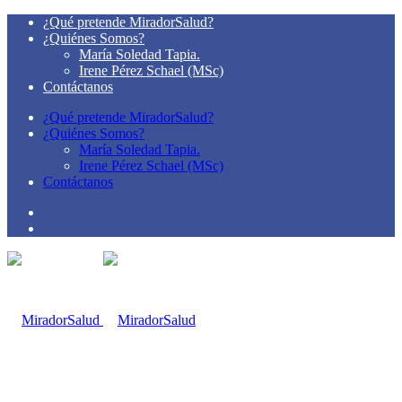
¿Qué pretende MiradorSalud?
¿Quiénes Somos?
María Soledad Tapia.
Irene Pérez Schael (MSc)
Contáctanos
¿Qué pretende MiradorSalud?
¿Quiénes Somos?
María Soledad Tapia.
Irene Pérez Schael (MSc)
Contáctanos