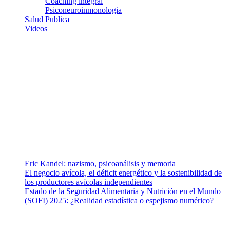
Coaching integral
Psiconeuroinmonologia
Salud Publica
Videos
¿Quiénes somos?
Somos un equipo de investigadores, profesionales de la salud y
ramas afines y de la comunicación comprometidos con la promoción
de una salud responsable. El sitio web MiradorSalud cuenta con un
equipo de colaboradores con ética, sentido crítico y responsabilidad
para abordar los temas fundamentales de nuestra página: Salud y
Vida (estilo de vida y nutrición), Vacunas, Salud Pública y Salud
Mental.
Entradas recientes
Eric Kandel: nazismo, psicoanálisis y memoria
El negocio avícola, el déficit energético y la sostenibilidad de
los productores avícolas independientes
Estado de la Seguridad Alimentaria y Nutrición en el Mundo
(SOFI) 2025: ¿Realidad estadística o espejismo numérico?
Nuestra misión