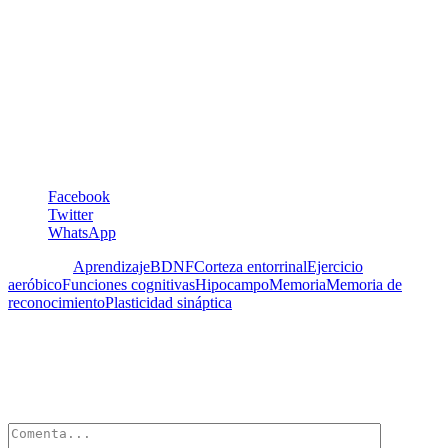
Mark Zuckerberg, co-fundador de Facebook, también se le ha visto
hacer lo mismo.
Por lo tanto, la inclusión del ejercicio físico en la rutina diaria es una
excelente resolución de Año Nuevo, siempre y cuando tengamos la
voluntad de transformar el deseo en acción y perseverar en el
empeño.
Dra. Berdjouhi Tsouroukdissian
Facebook
Twitter
WhatsApp
Etiquetas:
Aprendizaje
BDNF
Corteza entorrinal
Ejercicio
aeróbico
Funciones cognitivas
Hipocampo
Memoria
Memoria de
reconocimiento
Plasticidad sináptica
Deja un Comentario
Tu dirección de correo electrónico no será publicada.
Los campos
obligatorios están marcados con
*