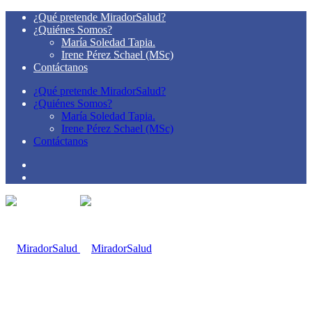
¿Qué pretende MiradorSalud?
¿Quiénes Somos?
María Soledad Tapia.
Irene Pérez Schael (MSc)
Contáctanos
¿Qué pretende MiradorSalud?
¿Quiénes Somos?
María Soledad Tapia.
Irene Pérez Schael (MSc)
Contáctanos