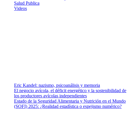
Salud Publica
Videos
¿Quiénes somos?
Somos un equipo de investigadores, profesionales de la salud y
ramas afines y de la comunicación comprometidos con la promoción
de una salud responsable. El sitio web MiradorSalud cuenta con un
equipo de colaboradores con ética, sentido crítico y responsabilidad
para abordar los temas fundamentales de nuestra página: Salud y
Vida (estilo de vida y nutrición), Vacunas, Salud Pública y Salud
Mental.
Entradas recientes
Eric Kandel: nazismo, psicoanálisis y memoria
El negocio avícola, el déficit energético y la sostenibilidad de
los productores avícolas independientes
Estado de la Seguridad Alimentaria y Nutrición en el Mundo
(SOFI) 2025: ¿Realidad estadística o espejismo numérico?
Nuestra misión
Nuestra misión primordial es estimular una actitud proactiva hacia