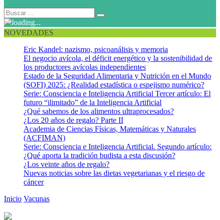
NOVEDADES
Eric Kandel: nazismo, psicoanálisis y memoria
El negocio avícola, el déficit energético y la sostenibilidad de
los productores avícolas independientes
Estado de la Seguridad Alimentaria y Nutrición en el Mundo
(SOFI) 2025: ¿Realidad estadística o espejismo numérico?
Serie: Consciencia e Inteligencia Artificial Tercer artículo: El
futuro “ilimitado” de la Inteligencia Artificial
¿Qué sabemos de los alimentos ultraprocesados?
¿Los 20 años de regalo? Parte II
Academia de Ciencias Físicas, Matemáticas y Naturales
(ACFIMAN)
Serie: Consciencia e Inteligencia Artificial. Segundo artículo:
¿Qué aporta la tradición budista a esta discusión?
¿Los veinte años de regalo?
Nuevas noticias sobre las dietas vegetarianas y el riesgo de
cáncer
Inicio
Vacunas
El valor del uso de la vacuna neumocócica en el
contexto de una pandemia similar a la de influenza A H1N1pdm09