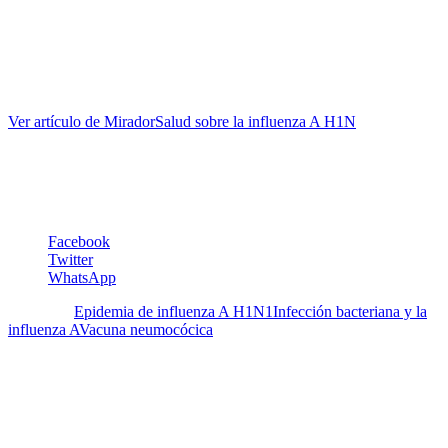
consecuencia y aplique las medidas preventivas, cruciales en una
situación de escasez de vacunas y de medicamentos antivirales. Si
las autoridades sanitarias no consultan a los expertos ni toman en
cuenta sus recomendaciones, podríamos estar a las puertas de una
situación de emergencia con considerables consecuencias.
Ver artículo de MiradorSalud sobre la influenza A H1N
1.
Irene Pérez Schael
Facebook
Twitter
WhatsApp
Etiquetas:
Epidemia de influenza A H1N1
Infección bacteriana y la
influenza A
Vacuna neumocócica
Deja un Comentario
Tu dirección de correo electrónico no será publicada.
Los campos
obligatorios están marcados con
*