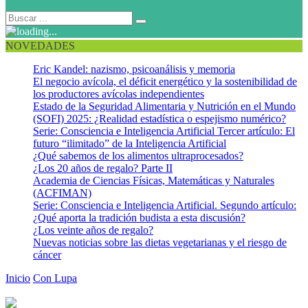
NOVEDADES
Eric Kandel: nazismo, psicoanálisis y memoria
El negocio avícola, el déficit energético y la sostenibilidad de
los productores avícolas independientes
Estado de la Seguridad Alimentaria y Nutrición en el Mundo
(SOFI) 2025: ¿Realidad estadística o espejismo numérico?
Serie: Consciencia e Inteligencia Artificial Tercer artículo: El
futuro “ilimitado” de la Inteligencia Artificial
¿Qué sabemos de los alimentos ultraprocesados?
¿Los 20 años de regalo? Parte II
Academia de Ciencias Físicas, Matemáticas y Naturales
(ACFIMAN)
Serie: Consciencia e Inteligencia Artificial. Segundo artículo:
¿Qué aporta la tradición budista a esta discusión?
¿Los veinte años de regalo?
Nuevas noticias sobre las dietas vegetarianas y el riesgo de
cáncer
Inicio
Con Lupa
Microorganismos que alteran la mente: el impacto
de la microbiota intestinal en el cerebro y el comportamiento