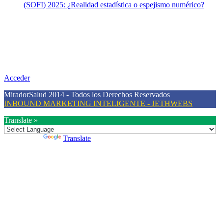
(SOFI) 2025: ¿Realidad estadística o espejismo numérico?
Nuestra misión
Nuestra misión primordial es estimular una actitud proactiva hacia
una vida saludable, como individuos y como sociedad, mediante la
difusión de información al día que promueva el desarrollo de una
mayor conciencia sobre la prevención en salud.
Acceder
MiradorSalud 2014 - Todos los Derechos Reservados
INBOUND MARKETING INTELIGENTE - JETHWEBS
Translate »
Powered by
Translate