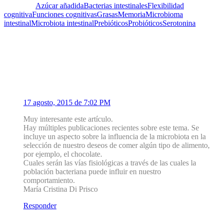
Etiquetas:
Azúcar añadida
Bacterias intestinales
Flexibilidad
cognitiva
Funciones cognitivas
Grasas
Memoria
Microbioma
intestinal
Microbiota intestinal
Prebióticos
Probióticos
Serotonina
Un Comentario
1
María Cristina Di Prisco
17 agosto, 2015 de 7:02 PM
Muy interesante este artículo.
Hay múltiples publicaciones recientes sobre este tema. Se
incluye un aspecto sobre la influencia de la microbiota en la
selección de nuestro deseos de comer algún tipo de alimento,
por ejemplo, el chocolate.
Cuales serán las vías fisiológicas a través de las cuales la
población bacteriana puede influir en nuestro
comportamiento.
María Cristina Di Prisco
Responder