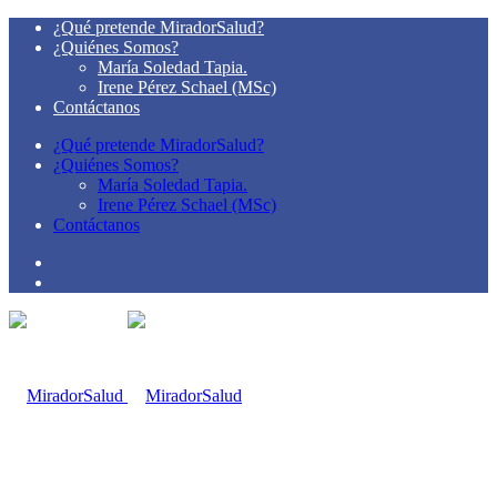
¿Qué pretende MiradorSalud?
¿Quiénes Somos?
María Soledad Tapia.
Irene Pérez Schael (MSc)
Contáctanos
¿Qué pretende MiradorSalud?
¿Quiénes Somos?
María Soledad Tapia.
Irene Pérez Schael (MSc)
Contáctanos