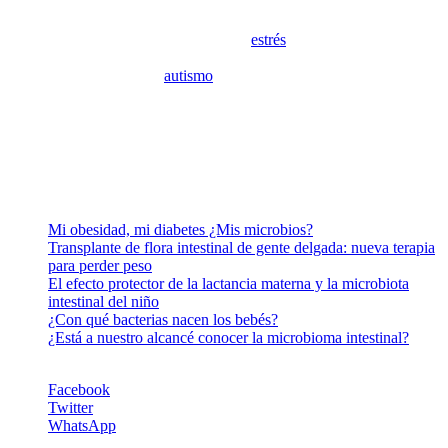
favorables en la composición de la microbiota intestinal y podrían
incluirse como parte de una estrategia novedosa en el manejo de
algunos trastornos relacionados con el
estrés
como la depresión, la
ansiedad, el síndrome del intestino irritable y los trastornos del
neurodesarrollo como el
autismo
.
Cultivar una microbiota intestinal saludable podría contribuir con
una buena salud mental.
Dra. Berdjouhi Tsouroukdissian
Contenidos relacionados y publicados por MiradorSalud
Mi obesidad, mi diabetes ¿Mis microbios?
Transplante de flora intestinal de gente delgada: nueva terapia
para perder peso
El efecto protector de la lactancia materna y la microbiota
intestinal del niño
¿Con qué bacterias nacen los bebés?
¿Está a nuestro alcancé conocer la microbioma intestinal?
Facebook
Twitter
WhatsApp