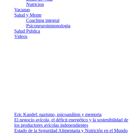
Nutricion
Vacunas
Salud y Mente
Coaching integral
Psiconeuroinmonologia
Salud Publica
Videos
¿Quiénes somos?
Somos un equipo de investigadores, profesionales de la salud y
ramas afines y de la comunicación comprometidos con la promoción
de una salud responsable. El sitio web MiradorSalud cuenta con un
equipo de colaboradores con ética, sentido crítico y responsabilidad
para abordar los temas fundamentales de nuestra página: Salud y
Vida (estilo de vida y nutrición), Vacunas, Salud Pública y Salud
Mental.
Entradas recientes
Eric Kandel: nazismo, psicoanálisis y memoria
El negocio avícola, el déficit energético y la sostenibilidad de
los productores avícolas independientes
Estado de la Seguridad Alimentaria y Nutrición en el Mundo