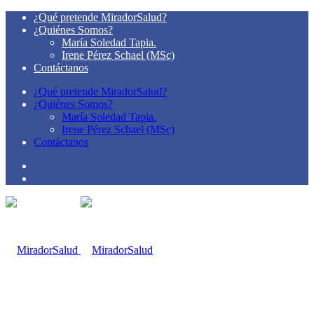
¿Qué pretende MiradorSalud?
¿Quiénes Somos?
María Soledad Tapia.
Irene Pérez Schael (MSc)
Contáctanos
¿Qué pretende MiradorSalud?
¿Quiénes Somos?
María Soledad Tapia.
Irene Pérez Schael (MSc)
Contáctanos