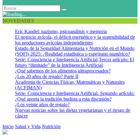
NOVEDADES
Eric Kandel: nazismo, psicoanálisis y memoria
El negocio avícola, el déficit energético y la sostenibilidad de
los productores avícolas independientes
Estado de la Seguridad Alimentaria y Nutrición en el Mundo
(SOFI) 2025: ¿Realidad estadística o espejismo numérico?
Serie: Consciencia e Inteligencia Artificial Tercer artículo: El
futuro “ilimitado” de la Inteligencia Artificial
¿Qué sabemos de los alimentos ultraprocesados?
¿Los 20 años de regalo? Parte II
Academia de Ciencias Físicas, Matemáticas y Naturales
(ACFIMAN)
Serie: Consciencia e Inteligencia Artificial. Segundo artículo:
¿Qué aporta la tradición budista a esta discusión?
¿Los veinte años de regalo?
Nuevas noticias sobre las dietas vegetarianas y el riesgo de
cáncer
Inicio
Salud y Vida
Nutrición
La merienda: ¿aliada o enemiga?