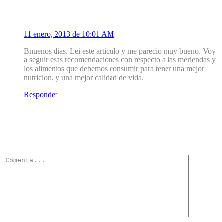
Beatriz Perez Schael
11 enero, 2013 de 10:01 AM
Bnuenos dias. Lei este articulo y me parecio muy bueno. Voy
a seguir esas recomendaciones con respecto a las meriendas y
los alimentos que debemos consumir para tener una mejor
nutricion, y una mejor calidad de vida.
Responder
Deja un Comentario
Tu dirección de correo electrónico no será publicada.
Los campos
obligatorios están marcados con
*