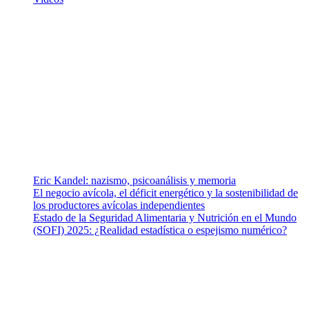
¿Quiénes somos?
Somos un equipo de investigadores, profesionales de la salud y
ramas afines y de la comunicación comprometidos con la promoción
de una salud responsable. El sitio web MiradorSalud cuenta con un
equipo de colaboradores con ética, sentido crítico y responsabilidad
para abordar los temas fundamentales de nuestra página: Salud y
Vida (estilo de vida y nutrición), Vacunas, Salud Pública y Salud
Mental.
Entradas recientes
Eric Kandel: nazismo, psicoanálisis y memoria
El negocio avícola, el déficit energético y la sostenibilidad de
los productores avícolas independientes
Estado de la Seguridad Alimentaria y Nutrición en el Mundo
(SOFI) 2025: ¿Realidad estadística o espejismo numérico?
Nuestra misión
Nuestra misión primordial es estimular una actitud proactiva hacia
una vida saludable, como individuos y como sociedad, mediante la
difusión de información al día que promueva el desarrollo de una