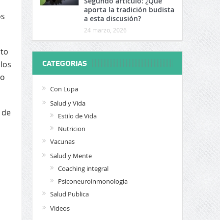
Segundo artículo: ¿Qué
aporta la tradición budista
os
a esta discusión?
24 marzo, 2026
rto
los
CATEGORIAS
jo
Con Lupa
Salud y Vida
 de
Estilo de Vida
Nutricion
Vacunas
Salud y Mente
Coaching integral
Psiconeuroinmonologia
Salud Publica
Videos