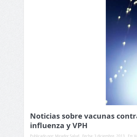
Noticias sobre vacunas cont
influenza y VPH
Publicado por:
Mirador Salud
Fecha:
3 diciembre, 2013
En:
V