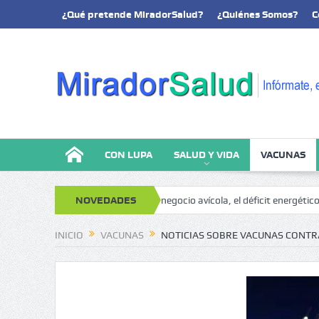
¿Qué pretende MiradorSalud?
¿Quiénes Somos?
C
CON LUPA
SALUD Y VIDA
VACUNAS
oanálisis y memoria
NOVEDADES
El negocio avícola, el déficit energético y la sos
INICIO
VACUNAS
NOTICIAS SOBRE VACUNAS CONTR