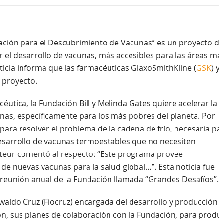
iación para el Descubrimiento de Vacunas” es un proyecto 
 el desarrollo de vacunas, más accesibles para las áreas m
icia informa que las farmacéuticas GlaxoSmithKline (
GSK
) 
 proyecto.
éutica, la Fundación Bill y Melinda Gates quiere acelerar la
cunas, específicamente para los más pobres del planeta. Por
para resolver el problema de la cadena de frío, necesaria p
desarrollo de vacunas termoestables que no necesiten
Pasteur comentó al respecto: “Este programa provee
de nuevas vacunas para la salud global…”. Esta noticia fue
a reunión anual de la Fundación llamada “Grandes Desafíos”.
swaldo Cruz (Fiocruz) encargada del desarrollo y producción
ón, sus planes de colaboración con la Fundación, para prod