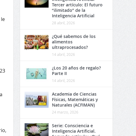
Tercer artículo: El futuro
“ilimitado” de la
Inteligencia Artificial
 le
28 abril, 2026
¿Qué sabemos de los
alimentos
ultraprocesados?
14 abril, 2026
¿Los 20 años de regalo?
 23
Parte II
14 abril, 2026
a
Academia de Ciencias
Físicas, Matemáticas y
Naturales (ACFIMAN)
24 marzo, 2026
Serie: Consciencia e
io,
Inteligencia Artificial.