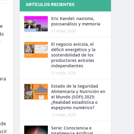
ARTÍCULOS RECIENTES
Eric Kandel: nazismo,
psicoanálisis y memoria
de
12 mayo, 2026
ás
y
El negocio avícola, el
déficit energético y la
sostenibilidad de los
productores avícolas
independientes
12 mayo, 2026
ara
Estado de la Seguridad
Alimentaria y Nutrición en
el Mundo (SOFI) 2025:
¿Realidad estadística o
espejismo numérico?
12 mayo, 2026
 de
Serie: Consciencia e
ucir
Inteligencia Artificial