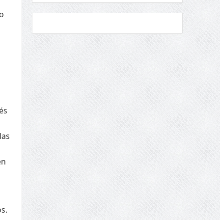
o
és
las
en
s.