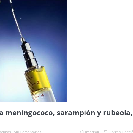
ra meningococo, sarampión y rubeola,
acunas
Sin Comentarios
Imprimir
Correo Electr