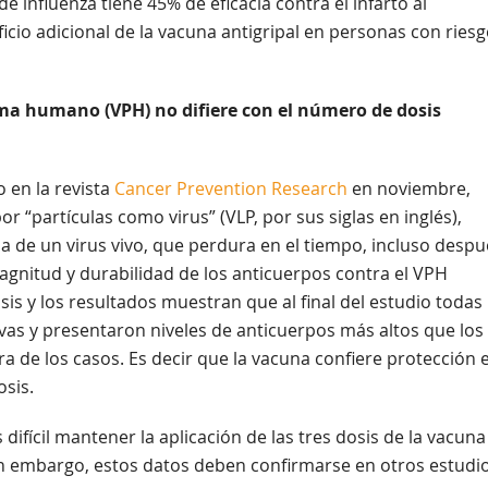
 influenza tiene 45% de eficacia contra el infarto al
cio adicional de la vacuna antigripal en personas con riesg
loma humano (VPH) no difiere con el número de dosis
o en la revista
Cancer Prevention Research
en noviembre,
 “partículas como virus” (VLP, por sus siglas en inglés),
a de un virus vivo, que perdura en el tiempo, incluso despu
magnitud y durabilidad de los anticuerpos contra el VPH
is y los resultados muestran que al final del estudio todas 
s y presentaron niveles de anticuerpos más altos que los
ra de los casos. Es decir que la vacuna confiere protección 
osis.
fícil mantener la aplicación de las tres dosis de la vacuna
n embargo, estos datos deben confirmarse en otros estudio