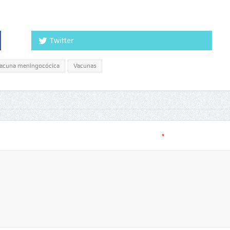
Twitter
acuna meningocócica
Vacunas
*
.
Los campos obligatorios están marcados con