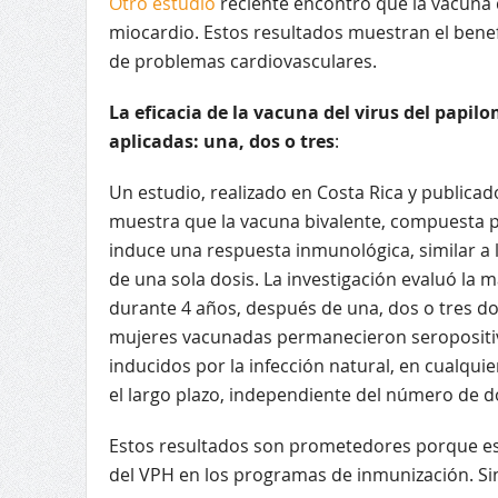
Otro estudio
reciente encontró que la vacuna de
miocardio. Estos resultados muestran el benefi
de problemas cardiovasculares.
La eficacia de la vacuna del virus del papi
aplicadas: una, dos o tres
:
Un estudio, realizado en Costa Rica y publicad
muestra que la vacuna bivalente, compuesta por
induce una respuesta inmunológica, similar a l
de una sola dosis. La investigación evaluó la 
durante 4 años, después de una, dos o tres dos
mujeres vacunadas permanecieron seropositiva
inducidos por la infección natural, en cualquie
el largo plazo, independiente del número de d
Estos resultados son prometedores porque es di
del VPH en los programas de inmunización. Si