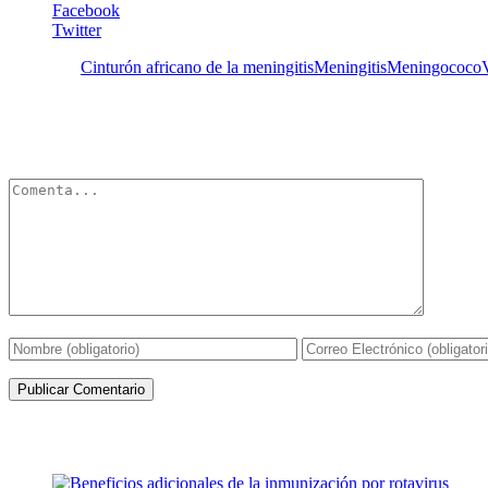
Facebook
Twitter
Etiquetas:
Cinturón africano de la meningitis
Meningitis
Meningococo
Deja un Comentario
Tu dirección de correo electrónico no será publicada.
Los campos obli
Artículos de la misma categoría