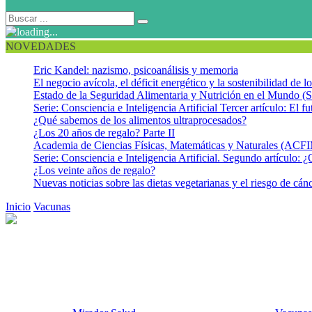
NOVEDADES
Eric Kandel: nazismo, psicoanálisis y memoria
El negocio avícola, el déficit energético y la sostenibilidad de 
Estado de la Seguridad Alimentaria y Nutrición en el Mundo (S
Serie: Consciencia e Inteligencia Artificial Tercer artículo: El fu
¿Qué sabemos de los alimentos ultraprocesados?
¿Los 20 años de regalo? Parte II
Academia de Ciencias Físicas, Matemáticas y Naturales (AC
Serie: Consciencia e Inteligencia Artificial. Segundo artículo: ¿
¿Los veinte años de regalo?
Nuevas noticias sobre las dietas vegetarianas y el riesgo de cán
Inicio
Vacunas
Vacuna contra el meningococo A (MenAfriVac®) reduj
Vacuna contra el meningococo A
Chad