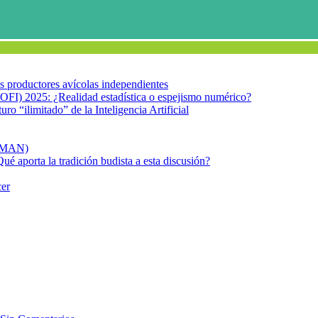
los productores avícolas independientes
OFI) 2025: ¿Realidad estadística o espejismo numérico?
turo “ilimitado” de la Inteligencia Artificial
FIMAN)
Qué aporta la tradición budista a esta discusión?
cer
o considerablemente la meningitis en Chad
 (MenAfriVac®) redujo consider