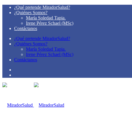
¿Qué pretende MiradorSalud?
¿Quiénes Somos?
María Soledad Tapia.
Irene Pérez Schael (MSc)
Contáctanos
¿Qué pretende MiradorSalud?
¿Quiénes Somos?
María Soledad Tapia.
Irene Pérez Schael (MSc)
Contáctanos