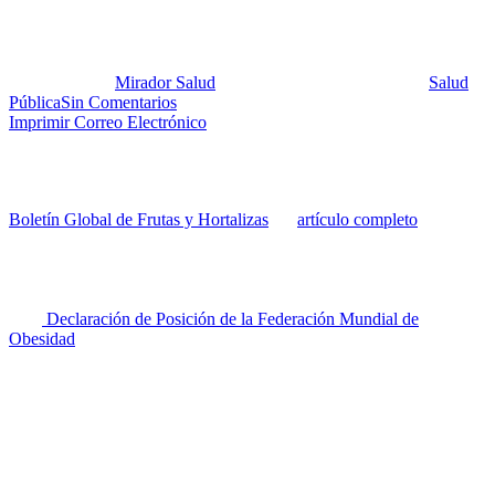
reincidente
Publicado por:
Mirador Salud
Fecha:
11 diciembre, 2018
En:
Salud
Pública
Sin Comentarios
Imprimir
Correo Electrónico
Hace poco debí traducir un artículo corto del Dr. George A. Bray,
del Departamento de Obesidad Clínica del Pennington Biomedical
Research Center of Louisiana State University, escrito para el
Boletín Global de Frutas y Hortalizas
. El
artículo completo
,
endosado por la Sociedad Endocrina, discute las implicaciones
perjudiciales para la salud -y la discapacidad social- asociadas al
exceso de grasa corporal. Además, se alinea con la argumentación
en curso sobre si la obesidad es una enfermedad, tal como se discute
en la
Declaración de Posición de la Federación Mundial de
Obesidad
. Deseamos compartir todo ello con nuestros lectores de
MiradorSalud.
El artículo considera visualizar a la obesidad desde la perspectiva de
un modelo epidemiológico, como un proceso crónico de enfermedad
reincidente, con un agente que afecta al huésped y produce la
enfermedad. El alimento es el agente principal, particularmente los
alimentos que tienen una alta densidad energética, como las grasas o