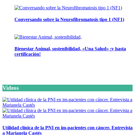
12 noviembre, 2024
Conversando sobre la Neurofibromatosis tipo 1 (NF1)
28 mayo, 2024
Bienestar Animal, sostenibilidad, «Una Salud» ¡y hasta
certificación!
16 abril, 2024
Te invitamos a ser parte de nuestra
Videos
lista de contactos
Tenemos como objetivo mantenerte instruido. Suscríbete a
nuestra lista y recibe directamente en tu correo lo último en
materia de salud.
Utilidad clínica de la PNI en im-pacientes con cáncer. Entrevista
a Marianela Castés