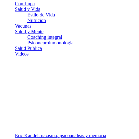
Con Lupa
Salud y Vida
Estilo de Vida
Nutricion
Vacunas
Salud y Mente
Coaching integral
Psiconeuroinmonologia
Salud Publica
Videos
¿Quiénes somos?
Somos un equipo de investigadores, profesionales de la salud y
ramas afines y de la comunicación comprometidos con la promoción
de una salud responsable. El sitio web MiradorSalud cuenta con un
equipo de colaboradores con ética, sentido crítico y responsabilidad
para abordar los temas fundamentales de nuestra página: Salud y
Vida (estilo de vida y nutrición), Vacunas, Salud Pública y Salud
Mental.
Entradas recientes
Eric Kandel: nazismo, psicoanálisis y memoria