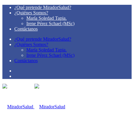
¿Qué pretende MiradorSalud?
¿Quiénes Somos?
María Soledad Tapia.
Irene Pérez Schael (MSc)
Contáctanos
¿Qué pretende MiradorSalud?
¿Quiénes Somos?
María Soledad Tapia.
Irene Pérez Schael (MSc)
Contáctanos