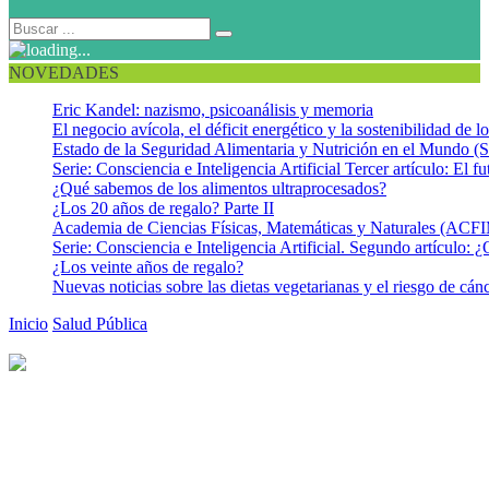
NOVEDADES
Eric Kandel: nazismo, psicoanálisis y memoria
El negocio avícola, el déficit energético y la sostenibilidad de 
Estado de la Seguridad Alimentaria y Nutrición en el Mundo (S
Serie: Consciencia e Inteligencia Artificial Tercer artículo: El fu
¿Qué sabemos de los alimentos ultraprocesados?
¿Los 20 años de regalo? Parte II
Academia de Ciencias Físicas, Matemáticas y Naturales (AC
Serie: Consciencia e Inteligencia Artificial. Segundo artículo: ¿
¿Los veinte años de regalo?
Nuevas noticias sobre las dietas vegetarianas y el riesgo de cán
Inicio
Salud Pública
La obesidad vista como un proceso crónico de
enfermedad reincidente
La obesidad vista como un
proceso crónico de enfermedad