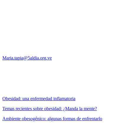
reglamentarios. Se espera que todos los pacientes puedan recuperar
peso, especialmente cuando se suspende el tratamiento.
Al tomar decisiones de tratamiento, los clínicos deben tener en
cuenta la distribución de la grasa corporal y los riesgos de salud
individuales además del índice de masa corporal. La pérdida de peso
es una estrategia clave para reducir el riesgo de que la bomba de
tiempo de la obesidad se expanda aún más.
María Soledad Tapia
Maria.tapia@5aldia.org.ve
Es propicia la ocasión para desearles una feliz navidad 2018. Los
venezolanos debemos ser fuertes, resistir y luchar, para enfrentar el
2019 con voluntad y esperanza.
Recomendamos releer:
Obesidad: una enfermedad inflamatoria
Temas recientes sobre obesidad: ¿Manda la mente?
Ambiente obesogénico: algunas formas de enfrentarlo
A propósito de una de las figuras de la composición fotográfica en la