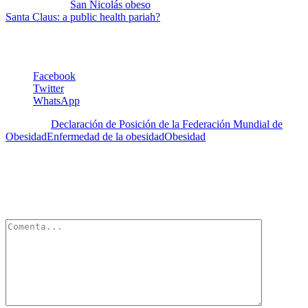
que se ve a un
San Nicolás obeso
, recomendamos este artículo:
Santa Claus: a public health pariah?
Facebook
Twitter
WhatsApp
Etiquetas:
Declaración de Posición de la Federación Mundial de
Obesidad
Enfermedad de la obesidad
Obesidad
Deja un Comentario
Tu dirección de correo electrónico no será publicada.
Los campos
obligatorios están marcados con
*