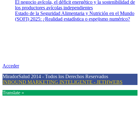
El negocio avícola, el déficit energético y la sostenibilidad de
los productores avícolas independientes
Estado de la Seguridad Alimentaria y Nutrición en el Mundo
(SOFI) 2025: ¿Realidad estadística o espejismo numérico?
Nuestra misión
Nuestra misión primordial es estimular una actitud proactiva hacia
una vida saludable, como individuos y como sociedad, mediante la
difusión de información al día que promueva el desarrollo de una
mayor conciencia sobre la prevención en salud.
Acceder
MiradorSalud 2014 - Todos los Derechos Reservados
INBOUND MARKETING INTELIGENTE - JETHWEBS
Translate »